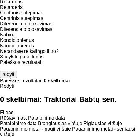
Retarderis
Retarderis
Centrinis sutepimas
Centrinis sutepimas
Diferencialo blokavimas
Diferencialo blokavimas
Kabina
Kondicionierius
Kondicionierius
Nerandate reikalingo filtro?
Siūlykite pakeitimus
Paieškos rezultatai:
-
rodyti
Paieškos rezultatai:
0 skelbimai
Rodyti
0 skelbimai:
Traktoriai Babtų sen.
Filtras
Rūšiavimas
:
Patalpinimo data
Patalpinimo data
Brangiausias viršuje
Pigiausias viršuje
Pagaminimo metai - nauji viršuje
Pagaminimo metai - seniausi
viršuje