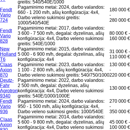
greitis: 540/540E/1000
Pagaminimo metai: 2024, darbo valandos:
Fendt
180 000 €
660 - 1 200 m/h, ašių konfigūracija: 4x4,
Vario
-
Darbo veleno sukimosi greitis:
724
280 000 €
1000/540/540E
Pagaminimo metai: 2017, darbo valandos:
Fendt
3 600 - 7 500 m/h, degalai: dyzelinas, ašių
80 000 € -
Vario
konfigūracija: 4x4, Darbo veleno sukimosi
160 000 €
828
greitis: 540E/1000
New
Pagaminimo metai: 2015, darbo valandos:
31 000 € -
Holland
5 000 - 6 900 m/h, degalai: dyzelinas, ašių
110 000 €
T6
konfigūracija: 4x4
Claas
Pagaminimo metai: 2023, darbo valandos:
130 000 €
Axion
1 100 - 2 800 m/h, ašių konfigūracija: 4x4,
-
870
Darbo veleno sukimosi greitis: 540/750/1000
220 000 €
Deutz-
Pagaminimo metai: 2022, darbo valandos:
Fahr
2 500 m/h, degalai: dyzelinas, ašių
130 000 €
Agrotron
konfigūracija: 4x4, Darbo veleno sukimosi
9340
greitis: 540E/1000/1000E
Fendt
Pagaminimo metai: 2024, darbo valandos:
270 000 €
Vario
950 - 1 500 m/h, ašių konfigūracija: 4x4,
-
936
Darbo veleno sukimosi greitis: 1000/540E
350 000 €
Pagaminimo metai: 2014, darbo valandos:
Claas
5 600 - 9 800 m/h, degalai: dyzelinas, ašių
45 000 € -
Axion
konfigūracija: 4x4, Darbo veleno sukimosi
100 000 €
830