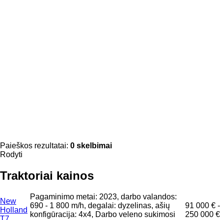
Paieškos rezultatai:
0 skelbimai
Rodyti
Traktoriai kainos
Pagaminimo metai: 2023, darbo valandos:
New
690 - 1 800 m/h, degalai: dyzelinas, ašių
91 000 € -
Holland
konfigūracija: 4x4, Darbo veleno sukimosi
250 000 €
T7