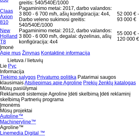
greitis: 540/540E/1000
Pagaminimo metai: 2017, darbo valandos:
Claas
3 800 - 6 700 m/h, ašių konfigūracija: 4x4,
52 000 € -
Axion
Darbo veleno sukimosi greitis:
93 000 €
810
540/540E/1000
New
Pagaminimo metai: 2012, darbo valandos:
55 000 € -
Holland
3 800 - 6 000 m/h, degalai: dyzelinas, ašių
120 000 €
T8
konfigūracija: 4x4
Įmonė
Apie mus
Žinynas
Kontaktinė informacija
Lietuva / lietuvių
Lie
Рус
Informacija
Tiekimo sąlygos
Privatumo politika
Patarimai saugos
klausimais
Atsiliepimas apie Agroline
Prekių ženklų katalogas
Mūsų pasiūlymai
Reklamuoti sistemoje Agroline
Įdėti skelbimą
Įdėti reklaminį
skelbimą
Partnerių programa
Įmonėms
Mūsų projektai
Autoline™
Machineryline™
Agroline™
Linemedia Digital ™