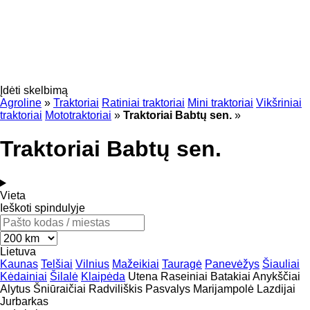
Įdėti skelbimą
Agroline
»
Traktoriai
Ratiniai traktoriai
Mini traktoriai
Vikšriniai
traktoriai
Mototraktoriai
»
Traktoriai Babtų sen.
»
Traktoriai Babtų sen.
Vieta
Ieškoti spindulyje
Lietuva
Kaunas
Telšiai
Vilnius
Mažeikiai
Tauragė
Panevėžys
Šiauliai
Kėdainiai
Šilalė
Klaipėda
Utena
Raseiniai
Batakiai
Anykščiai
Alytus
Šniūraičiai
Radviliškis
Pasvalys
Marijampolė
Lazdijai
Jurbarkas