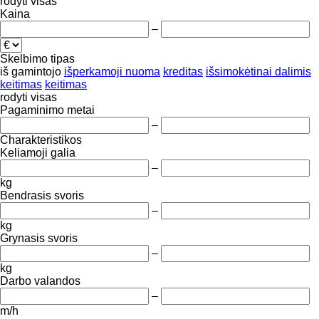
rodyti visas
Kaina
–
Skelbimo tipas
iš gamintojo
išperkamoji nuoma
kreditas
išsimokėtinai dalimis
keitimas
keitimas
rodyti visas
Pagaminimo metai
–
Charakteristikos
Keliamoji galia
–
kg
Bendrasis svoris
–
kg
Grynasis svoris
–
kg
Darbo valandos
–
m/h