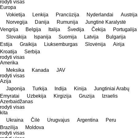
rodyti visas
Europa
Vokietija
Lenkija
Prancūzija
Nyderlandai
Austrija
Norvegija
Danija
Rumunija
Jungtinė Karalystė
Vengrija
Belgija
Italija
Švedija
Čekija
Portugalija
Slovakija
Ispanija
Suomija
Latvija
Bulgarija
Estija
Graikija
Liuksemburgas
Slovėnija
Airija
Kroatija
Serbija
rodyti visas
Amerika
Meksika
Kanada
JAV
rodyti visas
Azija
Japonija
Turkija
Indija
Kinija
Jungtiniai Arabų
Emyratai
Uzbekija
Kirgizija
Gruzija
Izraelis
Azerbaidžanas
rodyti visas
kita
Ukraina
Čilė
Urugvajus
Argentina
Peru
Brazilija
Moldova
rodyti visas