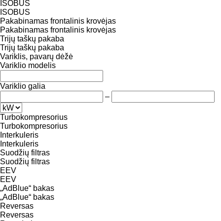
ISOBUS
ISOBUS
Pakabinamas frontalinis krovėjas
Pakabinamas frontalinis krovėjas
Trijų taškų pakaba
Trijų taškų pakaba
Variklis, pavarų dėžė
Variklio modelis
Variklio galia
–
Turbokompresorius
Turbokompresorius
Interkuleris
Interkuleris
Suodžių filtras
Suodžių filtras
EEV
EEV
„AdBlue“ bakas
„AdBlue“ bakas
Reversas
Reversas