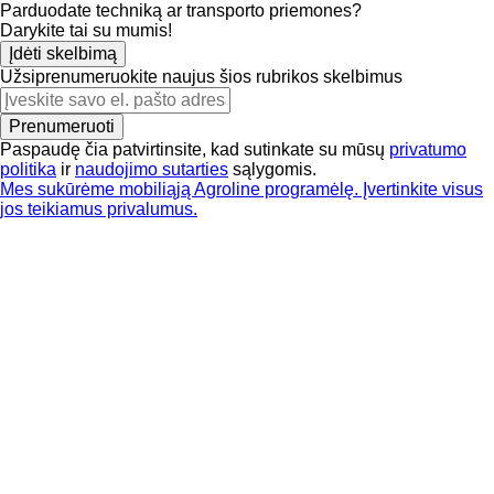
Parduodate techniką ar transporto priemones?
Darykite tai su mumis!
Įdėti skelbimą
Užsiprenumeruokite naujus šios rubrikos skelbimus
Prenumeruoti
Paspaudę čia patvirtinsite, kad sutinkate su mūsų
privatumo
politika
ir
naudojimo sutarties
sąlygomis.
Mes sukūrėme mobiliąją Agroline programėlę. Įvertinkite visus
jos teikiamus privalumus.