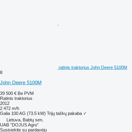
ratinis traktorius John Deere 5100M
8
John Deere 5100M
39 500 €
Be PVM
Ratinis traktorius
2012
2 472 m/h
Galia
100 AG (73.5 kW)
Trijų taškų pakaba
✓
Lietuva, Babtų sen.
UAB "DOJUS Agro"
Susisiekite su pardavėju