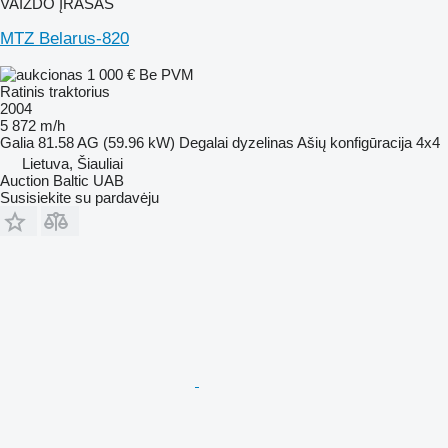
VAIZDO ĮRAŠAS
MTZ Belarus-820
1 000 €
Be PVM
Ratinis traktorius
2004
5 872 m/h
Galia
81.58 AG (59.96 kW)
Degalai
dyzelinas
Ašių konfigūracija
4x4
Lietuva, Šiauliai
Auction Baltic UAB
Susisiekite su pardavėju