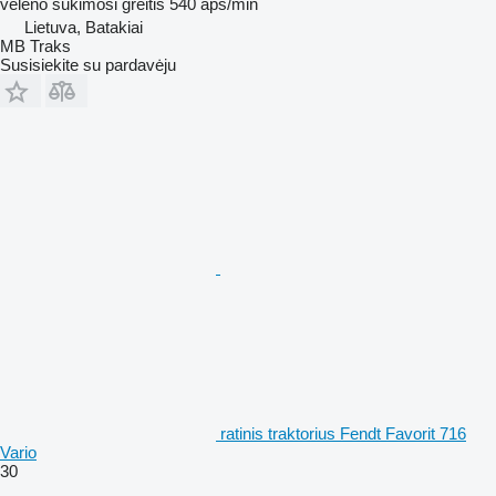
veleno sukimosi greitis
540 aps/min
Lietuva, Batakiai
MB Traks
Susisiekite su pardavėju
ratinis traktorius Fendt Favorit 716
Vario
30