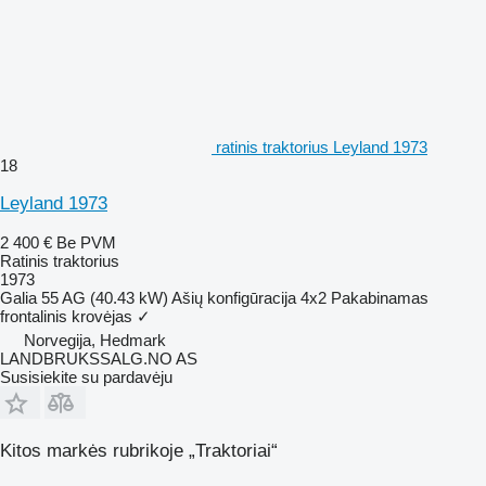
ratinis traktorius Leyland 1973
18
Leyland 1973
2 400 €
Be PVM
Ratinis traktorius
1973
Galia
55 AG (40.43 kW)
Ašių konfigūracija
4x2
Pakabinamas
frontalinis krovėjas
✓
Norvegija, Hedmark
LANDBRUKSSALG.NO AS
Susisiekite su pardavėju
Kitos markės rubrikoje „Traktoriai“