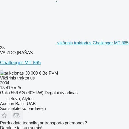
vikšrinis traktorius Challenger MT 865
38
VAIZDO ĮRAŠAS
Challenger MT 865
30 000 €
Be PVM
Vikšrinis traktorius
2004
13 419 m/h
Galia
556 AG (409 kW)
Degalai
dyzelinas
Lietuva, Alytus
Auction Baltic UAB
Susisiekite su pardavėju
Parduodate techniką ar transporto priemones?
Darykite tai su mumis!