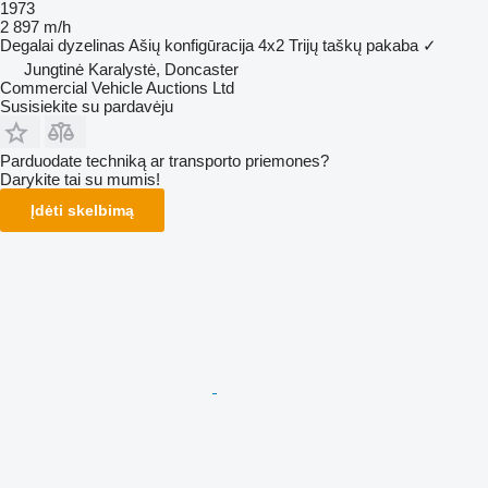
1973
2 897 m/h
Degalai
dyzelinas
Ašių konfigūracija
4x2
Trijų taškų pakaba
✓
Jungtinė Karalystė, Doncaster
Commercial Vehicle Auctions Ltd
Susisiekite su pardavėju
Parduodate techniką ar transporto priemones?
Darykite tai su mumis!
Įdėti skelbimą