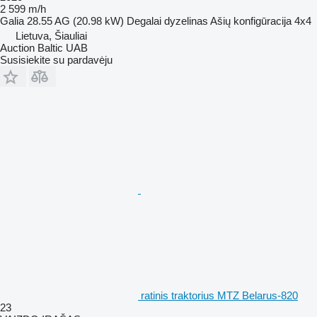
2 599 m/h
Galia
28.55 AG (20.98 kW)
Degalai
dyzelinas
Ašių konfigūracija
4x4
Lietuva, Šiauliai
Auction Baltic UAB
Susisiekite su pardavėju
ratinis traktorius MTZ Belarus-820
23