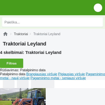
Traktoriai
Traktoriai Leyland
Traktoriai Leyland
4 skelbimai:
Traktoriai Leyland
Filtras
Rūšiavimas
:
Patalpinimo data
Patalpinimo data
Brangiausias viršuje
Pigiausias viršuje
Pagaminimo
metai - nauji viršuje
Pagaminimo metai - seniausi viršuje