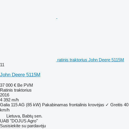
ratinis traktorius John Deere 5115M
11
John Deere 5115M
37 000 €
Be PVM
Ratinis traktorius
2016
4 392 m/h
Galia
115 AG (85 kW)
Pakabinamas frontalinis krovėjas
✓
Greitis
40
km/h
Lietuva, Babtų sen.
UAB "DOJUS Agro"
Susisiekite su pardavėju