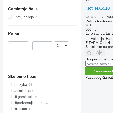
Italija
7210
Dexta
2032
275
TN
Kioti NX5510
Gamintojo šalis
Lenkija
7220
TW
2130
285
TS
Rumunija
7240
2140
290
TVT
Pietų Korėja
24 782 €
Su PV
Ratinis traktorius
Danija
CS
2520
362
2015
Austrija
CVX
2650
375
800 m/h
Euro standartas
Kaina
Farmall
2850
390
Vokietija, Ha
International
3025
399
E-FARM GmbH
–
Susisiekite su pa
JX
3036 E
550
Luxxum
3038 E
575
MX
3040
590
Užsiprenumeruoki
MXM
3045 R
675
Prenumeruot
MXU
3046 R
690
Skelbimo tipas
Magnum
3050
698
Paspaudę čia patv
Maxxum
3140
3060
prekyba
Optum
3320
3080
aukcionas
Puma
3340
3085
iš gamintojo
Quadtrac
3350
3640
išperkamoji nuoma
Quantum
3640
4235
kreditas