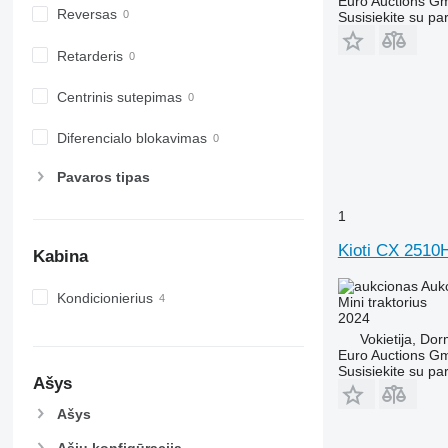
Euro Auctions G
6430 Premium
8737
Reversas
Susisiekite su pa
6510
8740
6520
Retarderis
6530
Centrinis sutepimas
6600
6610
Diferencialo blokavimas
6620
6630
Pavaros tipas
6800
1
6810
6820
Kioti CX 2510
Kabina
6830
Auk
6900
Kondicionierius
Mini traktorius
6910
2024
6920
Vokietija, Do
Euro Auctions G
6930
Susisiekite su pa
Ašys
7200
7215 R
Ašys
7230 R