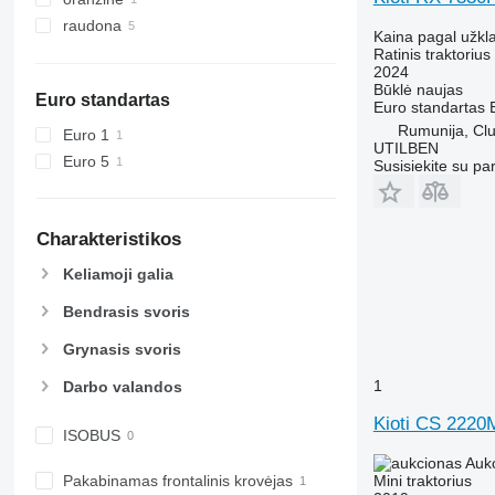
5615
6290
raudona
Kaina pagal užkl
5620
6455
Ratinis traktorius
5720
6460
2024
Būklė
naujas
5820
6465
Euro standartas
Euro standartas
6090
6475
Rumunija, Cl
Euro 1
6100
6480
UTILBEN
Euro 5
Susisiekite su pa
6105
6485
6110 B
6490
6110 M
6495
Charakteristikos
6110 R
6499
Keliamoji galia
6115
6713
6120
6715
Bendrasis svoris
6125 M
6716
Grynasis svoris
6125 R
7475
6130
7480
1
Darbo valandos
6135
7616
Kioti CS 2220
6140
7618
ISOBUS
6145
7619
Auk
Mini traktorius
Pakabinamas frontalinis krovėjas
6150 M
7620