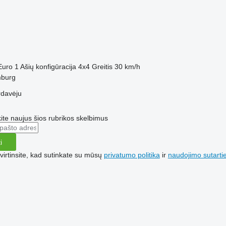
M
Euro 1
Ašių konfigūracija
4x4
Greitis
30 km/h
mburg
rdavėju
te naujus šios rubrikos skelbimus
i
irtinsite, kad sutinkate su mūsų
privatumo politika
ir
naudojimo sutarti