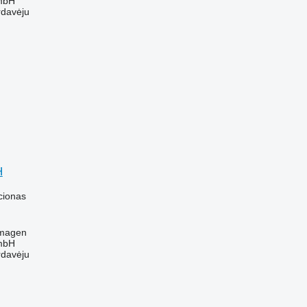
mbH
rdavėju
H
cionas
rmagen
mbH
rdavėju