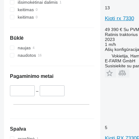
STX
3720
4255
išsimokėtinai dalimis
13
Steiger
4052 R
4345
keitimas
Vestrum
4066
4708
keitimas
Kioti rx 7330
4430
5435
49 390 €
Su PV
4520
5445
Ratinis traktorius
4650
5455
Būklė
2023
1 m/h
5050 E
5460
naujas
Ašių konfigūracij
5055 E
5465
naudotos
Vokietija, Ha
5058 E
5610
E-FARM GmbH
Susisiekite su pa
5067 E
5611
5070 M
5612
Pagaminimo metai
5075
5710
5080
5711
–
5085 M
5713
5090
6140
5100
6180
5105 GN
6190
5115
6260
5
Spalva
5210
6270
Kioti RX 733
oranžinė