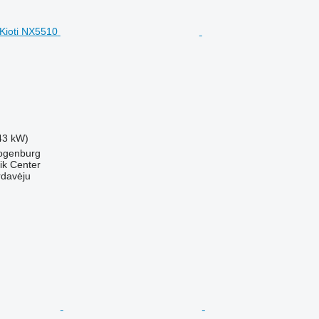
M
43 kW)
zogenburg
ik Center
rdavėju