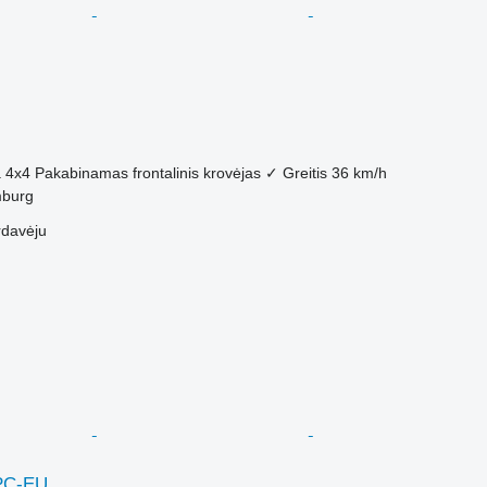
M
a
4x4
Pakabinamas frontalinis krovėjas
✓
Greitis
36 km/h
mburg
rdavėju
0PC-EU