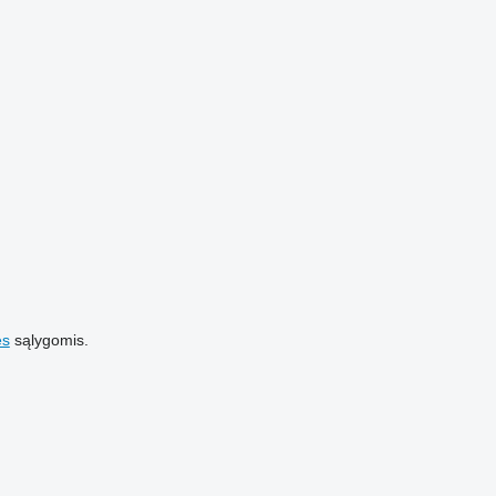
es
sąlygomis.