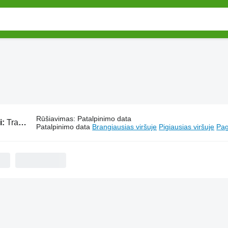
Rūšiavimas
:
Patalpinimo data
i:
Traktoriai Kioti
Patalpinimo data
Brangiausias viršuje
Pigiausias viršuje
Pag