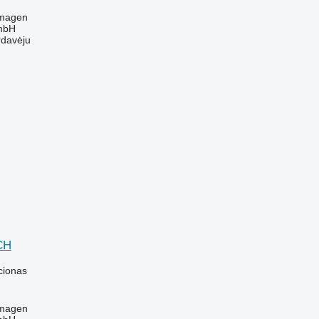
rmagen
mbH
rdavėju
CH
cionas
rmagen