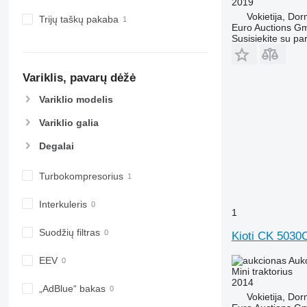
2019
6150 R
7624
Vokietija, Do
Trijų taškų pakaba
Euro Auctions G
6155
7626
Susisiekite su pa
6170
7716
6175
7718
Variklis, pavarų dėžė
6190
7719
6195 M
7720
Variklio modelis
6195 R
7722
Variklio galia
6200
7724
6210
7726
Degalai
6215
8220
Turbokompresorius
6220
8240
6230
8250
Interkuleris
6250
8650
1
6300
8660
Suodžių filtras
Kioti CK 5030
6310
8670
6320
8690
Auk
EEV
Mini traktorius
6330
8727
2014
„AdBlue“ bakas
6410
8732
Vokietija, Do