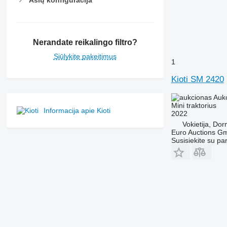
Ašių konfigūracija
7250
7260 R
7270 R
7280 R
Nerandate reikalingo filtro?
7290 R
Siūlykite pakeitimus
1
7310 R
7430
Kioti SM 2420
7600
Auk
7700
Mini traktorius
Informacija apie Kioti
2022
7710
Vokietija, Do
7720
Euro Auctions G
7730
Susisiekite su pa
7800
7810
7820
7830
7920
7930
8100