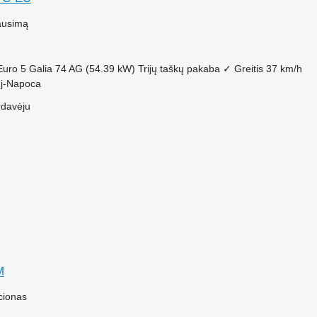
ausimą
Euro 5
Galia
74 AG (54.39 kW)
Trijų taškų pakaba
✓
Greitis
37 km/h
uj-Napoca
rdavėju
M
cionas