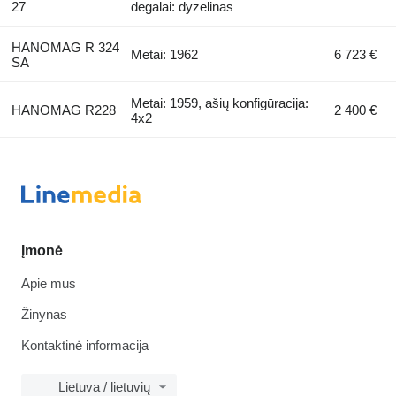
27
degalai: dyzelinas
HANOMAG R 324
Metai: 1962
6 723 €
SA
Metai: 1959, ašių konfigūracija:
HANOMAG R228
2 400 €
4x2
Įmonė
Apie mus
Žinynas
Kontaktinė informacija
Lietuva / lietuvių