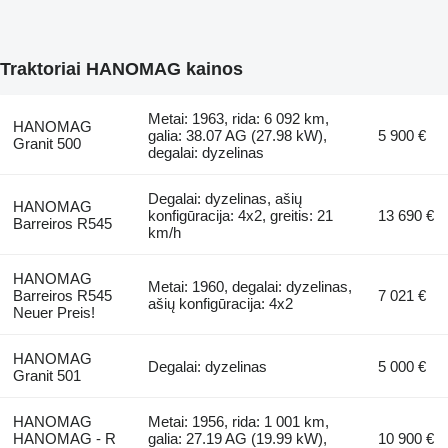
Traktoriai HANOMAG kainos
Metai: 1963, rida: 6 092 km,
HANOMAG
galia: 38.07 AG (27.98 kW),
5 900 €
Granit 500
degalai: dyzelinas
Degalai: dyzelinas, ašių
HANOMAG
konfigūracija: 4x2, greitis: 21
13 690 €
Barreiros R545
km/h
HANOMAG
Metai: 1960, degalai: dyzelinas,
Barreiros R545
7 021 €
ašių konfigūracija: 4x2
Neuer Preis!
HANOMAG
Degalai: dyzelinas
5 000 €
Granit 501
HANOMAG
Metai: 1956, rida: 1 001 km,
HANOMAG - R
galia: 27.19 AG (19.99 kW),
10 900 €