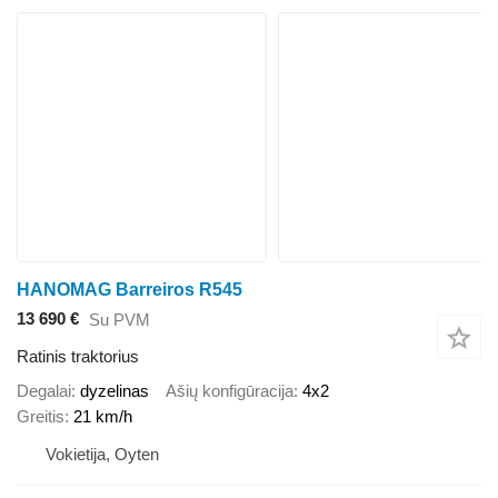
HANOMAG Barreiros R545
13 690 €
Su PVM
Ratinis traktorius
Degalai
dyzelinas
Ašių konfigūracija
4x2
Greitis
21 km/h
Vokietija, Oyten