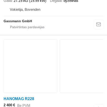
Galia
27.19 AG (19.99 kW)
Degalai
dyzelinas
Vokietija, Bovenden
Gassmann GmbH
HANOMAG R228
2 400 €
Be PVM