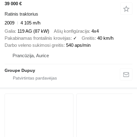
39 000 €
Ratinis traktorius
2009
4 105 m/h
Galia
119 AG (87 kW)
Ašių konfigūracija
4x4
Pakabinamas frontalinis krovėjas
✓
Greitis
40 km/h
Darbo veleno sukimosi greitis
540 aps/min
Prancūzija, Aurice
Groupe Dupuy