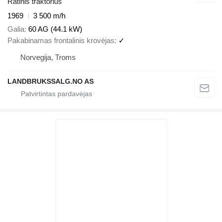
Ratinis traktorius
1969
3 500 m/h
Galia
60 AG (44.1 kW)
Pakabinamas frontalinis krovėjas
✓
Norvegija, Troms
LANDBRUKSSALG.NO AS