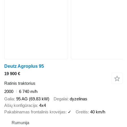
Deutz Agroplus 95
19 900 €
Ratinis traktorius
2000
6 740 m/h
Galia
95 AG (69.83 kW)
Degalai
dyzelinas
Ašių konfigūracija
4x4
Pakabinamas frontalinis krovėjas
✓
Greitis
40 km/h
Rumunija