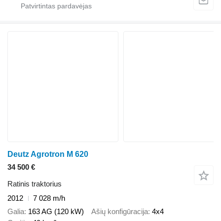
Deutz Agrotron M 620
34 500 €
Ratinis traktorius
2012
7 028 m/h
Galia
163 AG (120 kW)
Ašių konfigūracija
4x4