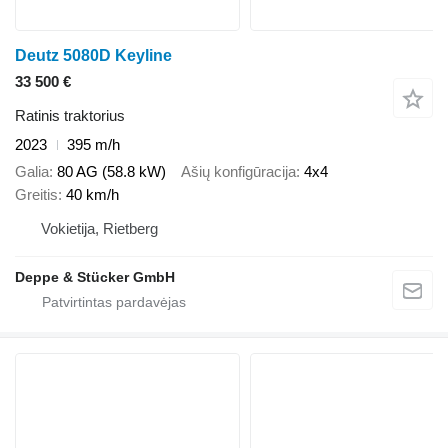
Deutz 5080D Keyline
33 500 €
Ratinis traktorius
2023
395 m/h
Galia
80 AG (58.8 kW)
Ašių konfigūracija
4x4
Greitis
40 km/h
Vokietija, Rietberg
Deppe & Stücker GmbH