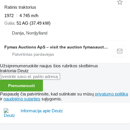
Ratinis traktorius
1972
4 745 m/h
Galia
51 AG (37.49 kW)
Danija, Nordjylland
Fymas Auctions ApS – visit the auction fymasauctions.dk
Užsiprenumeruokite naujus šios rubrikos skelbimus
traktoriai
Deutz
Prenumeruoti
Paspaudę čia patvirtinsite, kad sutinkate su mūsų
privatumo politika
ir
naudojimo sutarties
sąlygomis.
Informacija apie Deutz