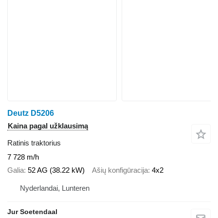
Deutz D5206
Kaina pagal užklausimą
Ratinis traktorius
7 728 m/h
Galia
52 AG (38.22 kW)
Ašių konfigūracija
4x2
Nyderlandai, Lunteren
Jur Soetendaal