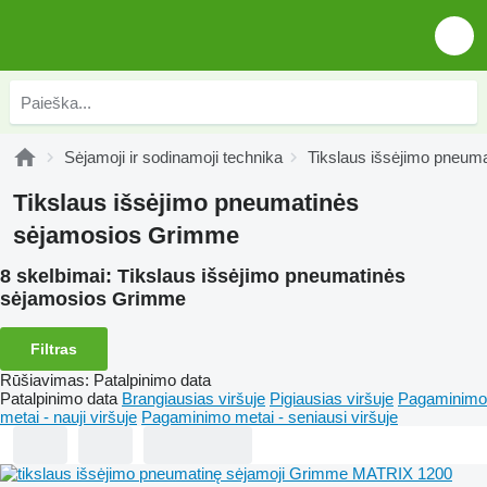
Sėjamoji ir sodinamoji technika
Tikslaus išsėjimo pneum
Tikslaus išsėjimo pneumatinės
sėjamosios Grimme
8 skelbimai:
Tikslaus išsėjimo pneumatinės
sėjamosios Grimme
Filtras
Rūšiavimas
:
Patalpinimo data
Patalpinimo data
Brangiausias viršuje
Pigiausias viršuje
Pagaminimo
metai - nauji viršuje
Pagaminimo metai - seniausi viršuje