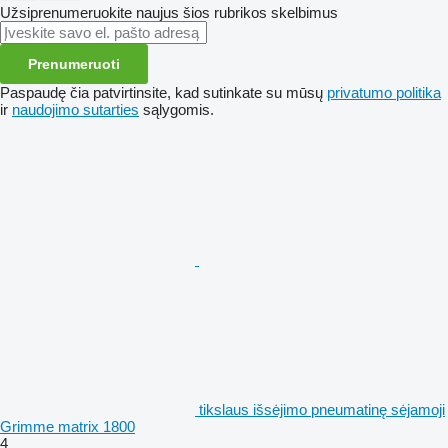
Užsiprenumeruokite naujus šios rubrikos skelbimus
Prenumeruoti
Paspaudę čia patvirtinsite, kad sutinkate su mūsų
privatumo politika
ir
naudojimo sutarties
sąlygomis.
tikslaus išsėjimo pneumatinę sėjamoji
Grimme matrix 1800
4