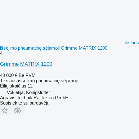
tikslaus
išsėjimo pneumatinę sėjamoji Grimme MATRIX 1200
4
Grimme MATRIX 1200
49 000 €
Be PVM
Tikslaus išsėjimo pneumatinę sėjamoji
Eilių skaičius
12
Vokietija, Königslutter
Agravis Technik Raiffeisen GmbH
Susisiekite su pardavėju