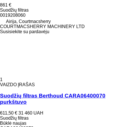
861 €
Suodžių filtras
0019208060
Airija, Courtmacsherry
COURTMACSHERRY MACHINERY LTD
Susisiekite su pardavėju
1
VAIZDO ĮRAŠAS
Suodžių filtras Berthoud CARA06400070
purkštuvo
611,50 €
31 460 UAH
Suodžių filtras
Būklė
naujas