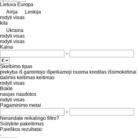
Lietuva
Europa
Airija
Lenkija
rodyti visas
kita
Ukraina
rodyti visas
rodyti visas
Kaina
–
Skelbimo tipas
prekyba
iš gamintojo
išperkamoji nuoma
kreditas
išsimokėtinai
dalimis
keitimas
keitimas
rodyti visas
Būklė
naujas
naudotos
rodyti visas
Pagaminimo metai
–
Nerandate reikalingo filtro?
Siūlykite pakeitimus
Paieškos rezultatai:
-