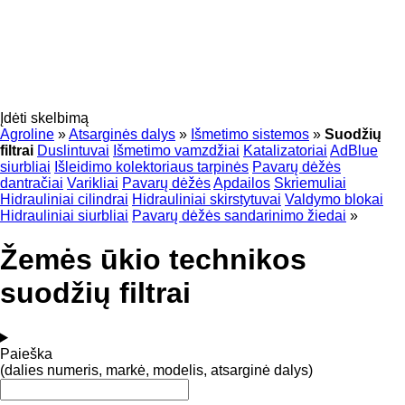
Įdėti skelbimą
Agroline
»
Atsarginės dalys
»
Išmetimo sistemos
»
Suodžių
filtrai
Duslintuvai
Išmetimo vamzdžiai
Katalizatoriai
AdBlue
siurbliai
Išleidimo kolektoriaus tarpinės
Pavarų dėžės
dantračiai
Varikliai
Pavarų dėžės
Apdailos
Skriemuliai
Hidrauliniai cilindrai
Hidrauliniai skirstytuvai
Valdymo blokai
Hidrauliniai siurbliai
Pavarų dėžės sandarinimo žiedai
»
Žemės ūkio technikos
suodžių filtrai
Paieška
(dalies numeris, markė, modelis, atsarginė dalys)