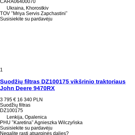
CARA06400070
Ukraina, Khorostkiv
TOV "Mriya Servis Zapchastini"
Susisiekite su pardavėju
1
Suodžių filtras DZ100175 vikšrinio traktoriaus
John Deere 9470RX
3 795 €
16 340 PLN
Suodžių filtras
DZ100175
Lenkija, Opalenica
PHU "Karetina" Agnieszka Wilczyńska
Susisiekite su pardavėju
Negalite rasti atsarginės dalies?