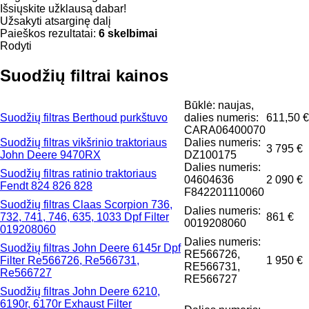
Išsiųskite užklausą dabar!
Užsakyti atsarginę dalį
Paieškos rezultatai:
6 skelbimai
Rodyti
Suodžių filtrai kainos
Būklė: naujas,
Suodžių filtras Berthoud purkštuvo
dalies numeris:
611,50 €
CARA06400070
Suodžių filtras vikšrinio traktoriaus
Dalies numeris:
3 795 €
John Deere 9470RX
DZ100175
Dalies numeris:
Suodžių filtras ratinio traktoriaus
04604636
2 090 €
Fendt 824 826 828
F842201110060
Suodžių filtras Claas Scorpion 736,
Dalies numeris:
732, 741, 746, 635, 1033 Dpf Filter
861 €
0019208060
019208060
Dalies numeris:
Suodžių filtras John Deere 6145r Dpf
RE566726,
Filter Re566726, Re566731,
1 950 €
RE566731,
Re566727
RE566727
Suodžių filtras John Deere 6210,
6190r, 6170r Exhaust Filter