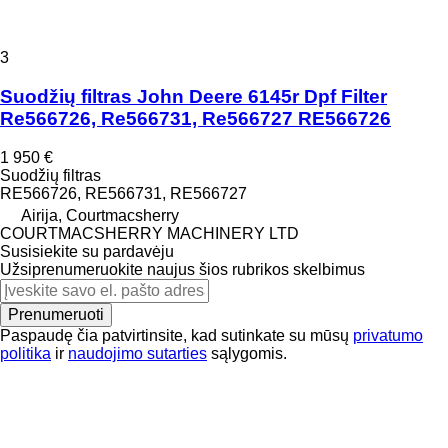
3
Suodžių filtras John Deere 6145r Dpf Filter
Re566726, Re566731, Re566727 RE566726
1 950 €
Suodžių filtras
RE566726, RE566731, RE566727
Airija, Courtmacsherry
COURTMACSHERRY MACHINERY LTD
Susisiekite su pardavėju
Užsiprenumeruokite naujus šios rubrikos skelbimus
Prenumeruoti
Paspaudę čia patvirtinsite, kad sutinkate su mūsų
privatumo
politika
ir
naudojimo sutarties
sąlygomis.