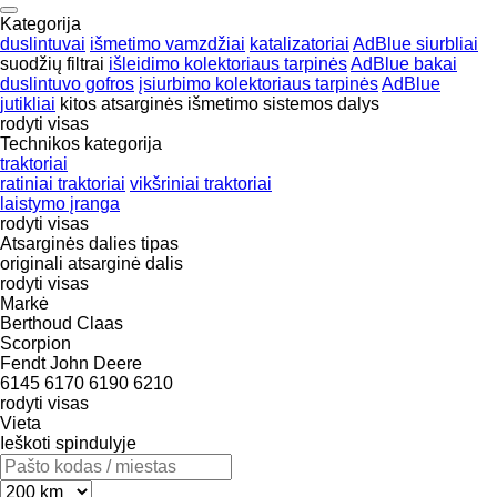
Kategorija
duslintuvai
išmetimo vamzdžiai
katalizatoriai
AdBlue siurbliai
suodžių filtrai
išleidimo kolektoriaus tarpinės
AdBlue bakai
duslintuvo gofros
įsiurbimo kolektoriaus tarpinės
AdBlue
jutikliai
kitos atsarginės išmetimo sistemos dalys
rodyti visas
Technikos kategorija
traktoriai
ratiniai traktoriai
vikšriniai traktoriai
laistymo įranga
rodyti visas
Atsarginės dalies tipas
originali atsarginė dalis
rodyti visas
Markė
Berthoud
Claas
Scorpion
Fendt
John Deere
6145
6170
6190
6210
rodyti visas
Vieta
Ieškoti spindulyje