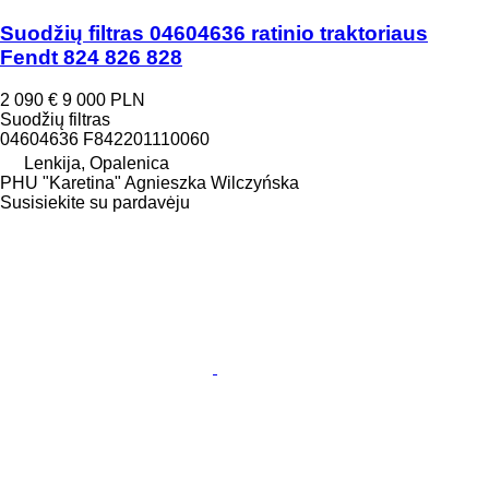
Suodžių filtras 04604636 ratinio traktoriaus
Fendt 824 826 828
2 090 €
9 000 PLN
Suodžių filtras
04604636 F842201110060
Lenkija, Opalenica
PHU "Karetina" Agnieszka Wilczyńska
Susisiekite su pardavėju