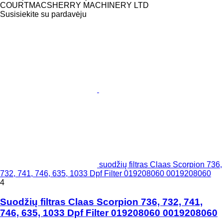
COURTMACSHERRY MACHINERY LTD
Susisiekite su pardavėju
suodžių filtras Claas Scorpion 736,
732, 741, 746, 635, 1033 Dpf Filter 019208060 0019208060
4
Suodžių filtras Claas Scorpion 736, 732, 741,
746, 635, 1033 Dpf Filter 019208060 0019208060