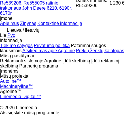
Dalies numeris:
Re539206, Re555005 ratinio
1 230 €
RE539206
traktoriaus John Deere 6210, 6190r,
6170r
Įmonė
Apie mus
Žinynas
Kontaktinė informacija
Lietuva / lietuvių
Lie
Рус
Informacija
Tiekimo sąlygos
Privatumo politika
Patarimai saugos
klausimais
Atsiliepimas apie Agroline
Prekių ženklų katalogas
Mūsų pasiūlymai
Reklamuoti sistemoje Agroline
Įdėti skelbimą
Įdėti reklaminį
skelbimą
Partnerių programa
Įmonėms
Mūsų projektai
Autoline™
Machineryline™
Agroline™
Linemedia Digital ™
© 2026 Linemedia
Atsisiųskite mūsų programėlę