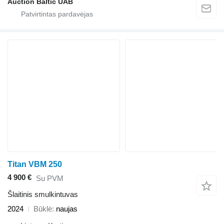
Auction Baltic UAB
Titan VBM 250
4 900 €
Su PVM
Šlaitinis smulkintuvas
2024
Būklė
naujas