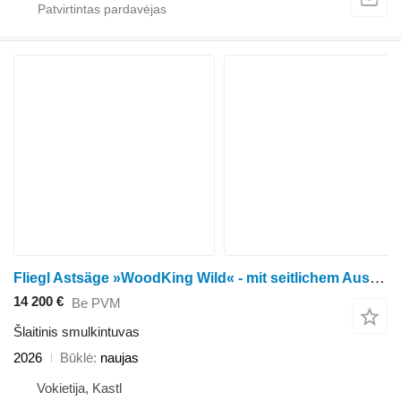
Fliegl Astsäge »WoodKing Wild« - mit seitlichem Ausschub / Euronormaufn
14 200 €
Be PVM
Šlaitinis smulkintuvas
2026
Būklė
naujas
Vokietija, Kastl