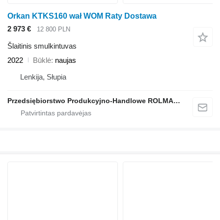
Orkan KTKS160 wał WOM Raty Dostawa
2 973 €
12 800 PLN
Šlaitinis smulkintuvas
2022
Būklė
naujas
Lenkija, Słupia
Przedsiębiorstwo Produkcyjno-Handlowe ROLMAPOL Marcin Dziekan