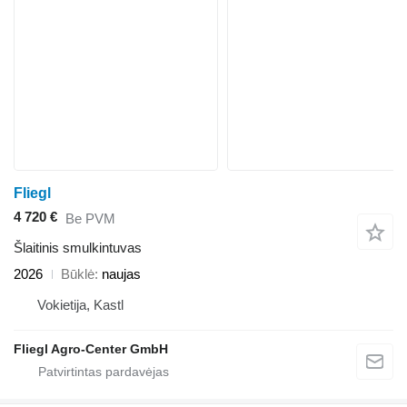
Fliegl
4 720 €
Be PVM
Šlaitinis smulkintuvas
2026
Būklė
naujas
Vokietija, Kastl
Fliegl Agro-Center GmbH