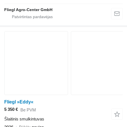
Fliegl Agro-Center GmbH
Fliegl »Eddy«
5 350 €
Be PVM
Šlaitinis smulkintuvas