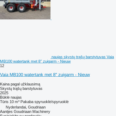
naujas skystų trąšų barstytuvas Vaia
MB100 watertank met 8'' zuigarm - Nieuw
12
Vaia MB100 watertank met 8'' zuigarm - Nieuw
Kaina pagal užklausimą
Skystų trąšų barstytuvas
2025
Būklė
naujas
Tūris
10 m³
Pakaba
spyruoklė/spyruoklė
Nyderlandai, Goudriaan
Aantjes Goudriaan Machinery
Susisiekite su pardavėju