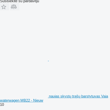
Susisiekite su pardavėju
naujas skystų trąšų barstytuvas Vaia
waterwagen MB22 - Nieuw
10