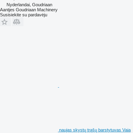
Nyderlandai, Goudriaan
Aantjes Goudriaan Machinery
Susisiekite su pardavėju
naujas skystų trąšų barstytuvas Vaia