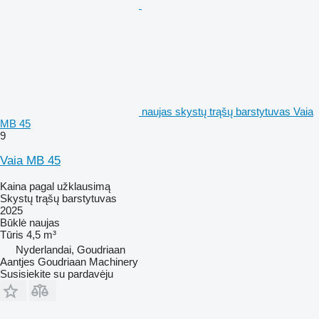
naujas skystų trąšų barstytuvas Vaia
MB 45
9
Vaia MB 45
Kaina pagal užklausimą
Skystų trąšų barstytuvas
2025
Būklė
naujas
Tūris
4,5 m³
Nyderlandai, Goudriaan
Aantjes Goudriaan Machinery
Susisiekite su pardavėju