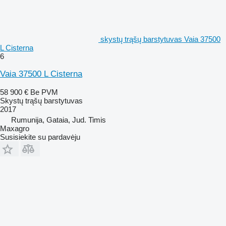
skystų trąšų barstytuvas Vaia 37500
L Cisterna
6
Vaia 37500 L Cisterna
58 900 €
Be PVM
Skystų trąšų barstytuvas
2017
Rumunija, Gataia, Jud. Timis
Maxagro
Susisiekite su pardavėju