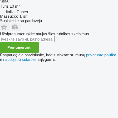
1996
Tūris
10 m³
Italija, Cuneo
Massucco T. srl
Susisiekite su pardavėju
Užsiprenumeruokite naujus šios rubrikos skelbimus
Prenumeruoti
Paspaudę čia patvirtinsite, kad sutinkate su mūsų
privatumo politika
ir
naudojimo sutarties
sąlygomis.