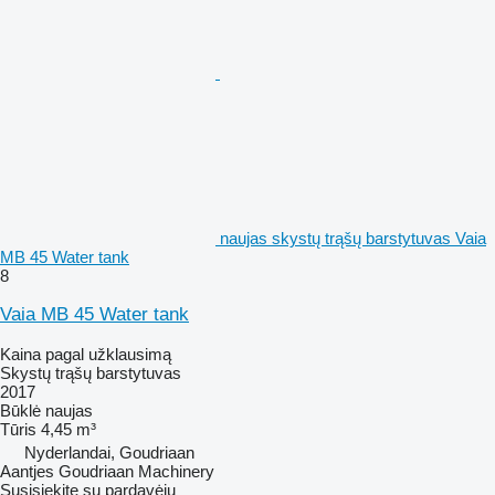
naujas skystų trąšų barstytuvas Vaia
MB 45 Water tank
8
Vaia MB 45 Water tank
Kaina pagal užklausimą
Skystų trąšų barstytuvas
2017
Būklė
naujas
Tūris
4,45 m³
Nyderlandai, Goudriaan
Aantjes Goudriaan Machinery
Susisiekite su pardavėju