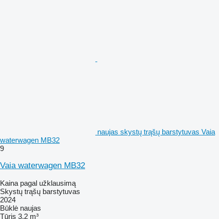
naujas skystų trąšų barstytuvas Vaia
waterwagen MB32
9
Vaia waterwagen MB32
Kaina pagal užklausimą
Skystų trąšų barstytuvas
2024
Būklė
naujas
Tūris
3,2 m³