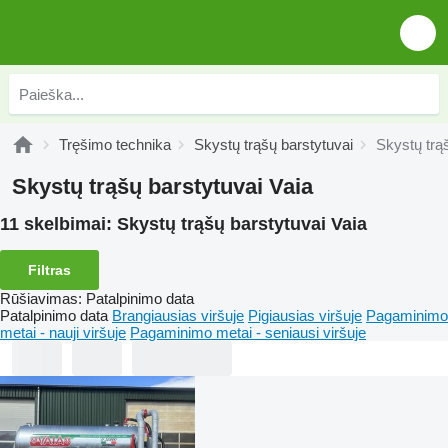
Tręšimo technika
Skystų trąšų barstytuvai
Skystų trą
Skystų trąšų barstytuvai Vaia
11 skelbimai:
Skystų trąšų barstytuvai Vaia
Filtras
Rūšiavimas
:
Patalpinimo data
Patalpinimo data
Brangiausias viršuje
Pigiausias viršuje
Pagaminimo
metai - nauji viršuje
Pagaminimo metai - seniausi viršuje