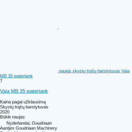
naujas skystų trąšų barstytuvas Vaia
MB 35 watertank
7
Vaia MB 35 watertank
Kaina pagal užklausimą
Skystų trąšų barstytuvas
2020
Būklė
naujas
Nyderlandai, Goudriaan
Aantjes Goudriaan Machinery