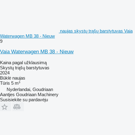
naujas skystų trąšų barstytuvas Vaia
Waterwagen MB 38 - Nieuw
9
Vaia Waterwagen MB 38 - Nieuw
Kaina pagal užklausimą
Skystų trąšų barstytuvas
2024
Būklė
naujas
Tūris
5 m³
Nyderlandai, Goudriaan
Aantjes Goudriaan Machinery
Susisiekite su pardavėju