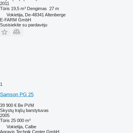
2011
Tūris
19,5 m³
Dengimas
27 m
Vokietija, De-48341 Altenberge
E-FARM GmbH
Susisiekite su pardavėju
1
Samson PG 25
39 900 €
Be PVM
Skystų trąšų barstytuvas
2005
Tūris
25 000 m³
Vokietija, Calbe
Agravis Technik Center GmbH