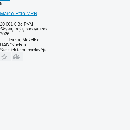
8
Marco-Polo MPR
20 661 €
Be PVM
Skystų trąšų barstytuvas
2026
Lietuva, Mažeikiai
UAB “Kunista”
Susisiekite su pardavėju