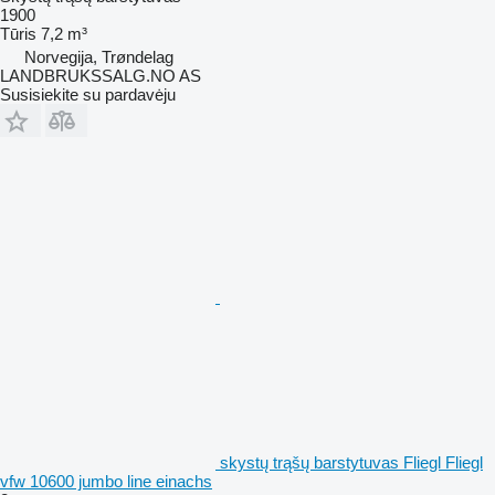
1900
Tūris
7,2 m³
Norvegija, Trøndelag
LANDBRUKSSALG.NO AS
Susisiekite su pardavėju
skystų trąšų barstytuvas Fliegl Fliegl
vfw 10600 jumbo line einachs