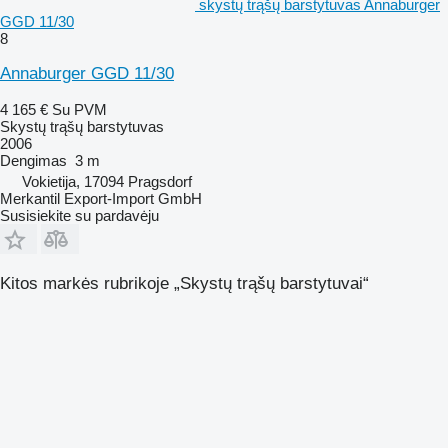
skystų trąšų barstytuvas Annaburger
GGD 11/30
8
Annaburger GGD 11/30
4 165 €
Su PVM
Skystų trąšų barstytuvas
2006
Dengimas
3 m
Vokietija, 17094 Pragsdorf
Merkantil Export-Import GmbH
Susisiekite su pardavėju
Kitos markės rubrikoje „Skystų trąšų barstytuvai“