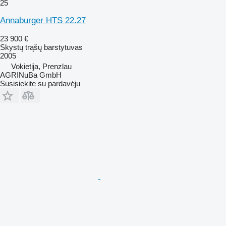
25
Annaburger HTS 22.27
23 900 €
Skystų trąšų barstytuvas
2005
Vokietija, Prenzlau
AGRINuBa GmbH
Susisiekite su pardavėju