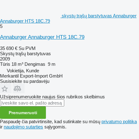
skystų trąšų barstytuvas Annaburger
Annaburger HTS 18C.79
5
Annaburger Annaburger HTS 18C.79
35 690 €
Su PVM
Skystų trąšų barstytuvas
2009
Tūris
18 m³
Dengimas
9 m
Vokietija, Kunde
Merkantil Export-Import GmbH
Susisiekite su pardavėju
Užsiprenumeruokite naujus šios rubrikos skelbimus
Prenumeruoti
Paspaudę čia patvirtinsite, kad sutinkate su mūsų
privatumo politika
ir
naudojimo sutarties
sąlygomis.