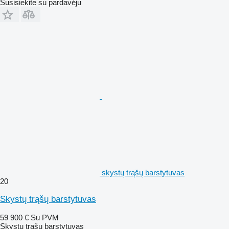
Susisiekite su pardavėju
skystų trąšų barstytuvas
20
Skystų trąšų barstytuvas
59 900 €
Su PVM
Skystų trąšų barstytuvas