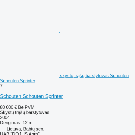
skystų trąšų barstytuvas Schouten
Schouten Sprinter
7
Schouten Schouten Sprinter
80 000 €
Be PVM
Skystų trąšų barstytuvas
2004
Dengimas
12 m
Lietuva, Babtų sen.
UAB "DOJUS Agro"