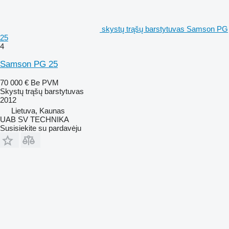
skystų trąšų barstytuvas Samson PG
25
4
Samson PG 25
70 000 €
Be PVM
Skystų trąšų barstytuvas
2012
Lietuva, Kaunas
UAB SV TECHNIKA
Susisiekite su pardavėju