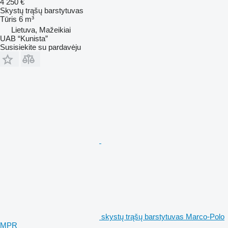
4 250 €
Skystų trąšų barstytuvas
Tūris
6 m³
Lietuva, Mažeikiai
UAB “Kunista”
Susisiekite su pardavėju
skystų trąšų barstytuvas Marco-Polo
MPR