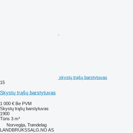
skystų trąšų barstytuvas
15
Skystų trąšų barstytuvas
1 000 €
Be PVM
Skystų trąšų barstytuvas
1900
Tūris
3 m³
Norvegija, Trøndelag
LANDBRUKSSALG.NO AS