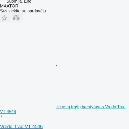
Suomija, Eno
MAATORI
Susisiekite su pardavėju
skystų trąšų barstytuvas Vredo Trac
VT 4546
7
Vredo Trac VT 4546