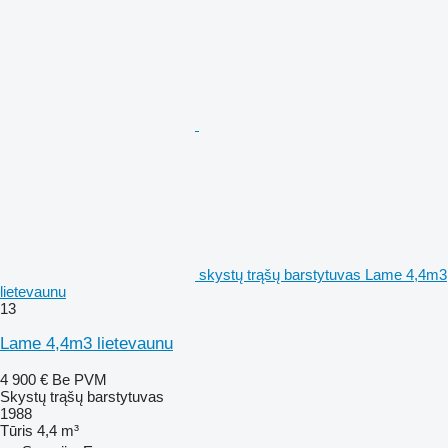
skystų trąšų barstytuvas Lame 4,4m3
lietevaunu
13
Lame 4,4m3 lietevaunu
4 900 €
Be PVM
Skystų trąšų barstytuvas
1988
Tūris
4,4 m³