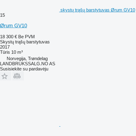
skystų trąšų barstytuvas Ørum GV10
15
Ørum GV10
18 300 €
Be PVM
Skystų trąšų barstytuvas
2017
Tūris
10 m³
Norvegija, Trøndelag
LANDBRUKSSALG.NO AS
Susisiekite su pardavėju