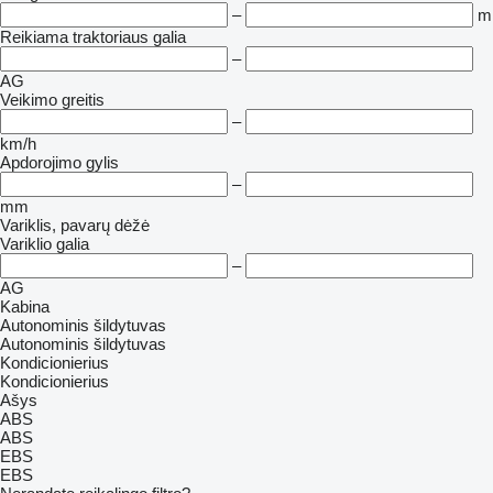
–
m
Reikiama traktoriaus galia
–
AG
Veikimo greitis
–
km/h
Apdorojimo gylis
–
mm
Variklis, pavarų dėžė
Variklio galia
–
AG
Kabina
Autonominis šildytuvas
Autonominis šildytuvas
Kondicionierius
Kondicionierius
Ašys
ABS
ABS
EBS
EBS