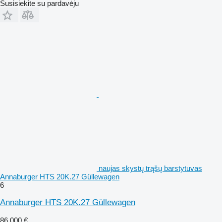
Susisiekite su pardavėju
naujas skystų trąšų barstytuvas
Annaburger HTS 20K.27 Güllewagen
6
Annaburger HTS 20K.27 Güllewagen
86 000 €