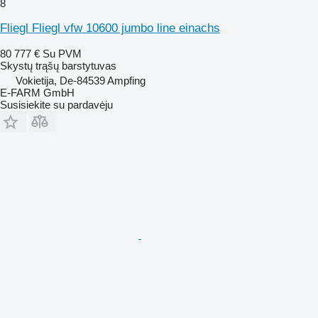
8
Fliegl Fliegl vfw 10600 jumbo line einachs
80 777 €
Su PVM
Skystų trąšų barstytuvas
Vokietija, De-84539 Ampfing
E-FARM GmbH
Susisiekite su pardavėju