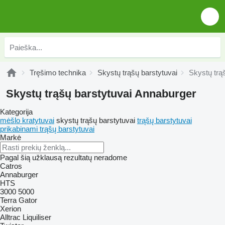
Tręšimo technika
Skystų trąšų barstytuvai
Skystų trą
Skystų trąšų barstytuvai Annaburger
Kategorija
mėšlo kratytuvai
skystų trąšų barstytuvai
trąšų barstytuvai
prikabinami trąšų barstytuvai
Markė
Pagal šią užklausą rezultatų neradome
Catros
Annaburger
HTS
3000
5000
Terra Gator
Xerion
Alltrac
Liquiliser