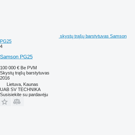
skystų trąšų barstytuvas Samson
PG25
4
Samson PG25
100 000 €
Be PVM
Skystų trąšų barstytuvas
2016
Lietuva, Kaunas
UAB SV TECHNIKA
Susisiekite su pardavėju