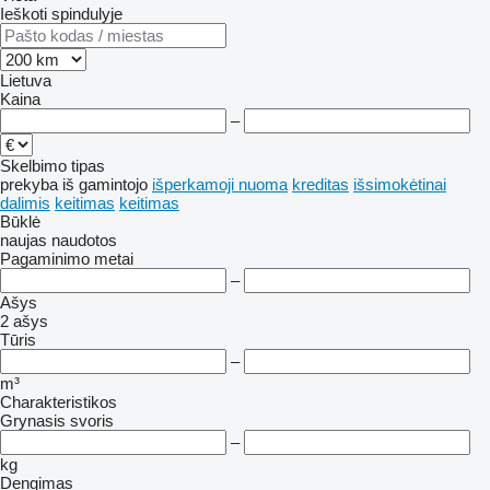
Ieškoti spindulyje
Lietuva
Kaina
–
Skelbimo tipas
prekyba
iš gamintojo
išperkamoji nuoma
kreditas
išsimokėtinai
dalimis
keitimas
keitimas
Būklė
naujas
naudotos
Pagaminimo metai
–
Ašys
2 ašys
Tūris
–
m³
Charakteristikos
Grynasis svoris
–
kg
Dengimas