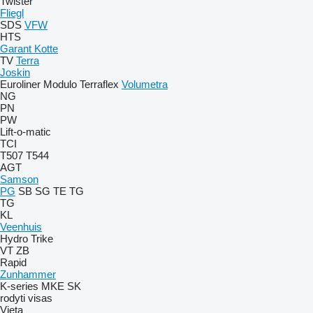
Twister
Fliegl
SDS
VFW
HTS
Garant Kotte
TV
Terra
Joskin
Euroliner
Modulo
Terraflex
Volumetra
NG
PN
PW
Lift-o-matic
TCI
T507
T544
AGT
Samson
PG
SB
SG
TE
TG
TG
KL
Veenhuis
Hydro Trike
VT
ZB
Rapid
Zunhammer
K-series
MKE
SK
rodyti visas
Vieta