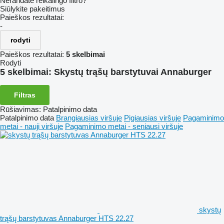
Nerandate reikalingo filtro?
Siūlykite pakeitimus
Paieškos rezultatai:
-
rodyti
Paieškos rezultatai:
5 skelbimai
Rodyti
5 skelbimai:
Skystų trąšų barstytuvai Annaburger
Filtras
Rūšiavimas
:
Patalpinimo data
Patalpinimo data
Brangiausias viršuje
Pigiausias viršuje
Pagaminimo
metai - nauji viršuje
Pagaminimo metai - seniausi viršuje
skystų
trąšų barstytuvas Annaburger HTS 22.27