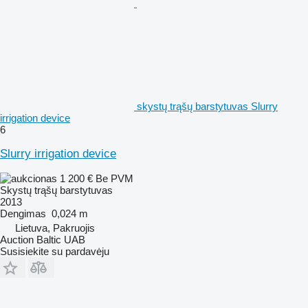
skystų trąšų barstytuvas Slurry
irrigation device
6
Slurry irrigation device
1 200 €
Be PVM
Skystų trąšų barstytuvas
2013
Dengimas
0,024 m
Lietuva, Pakruojis
Auction Baltic UAB
Susisiekite su pardavėju