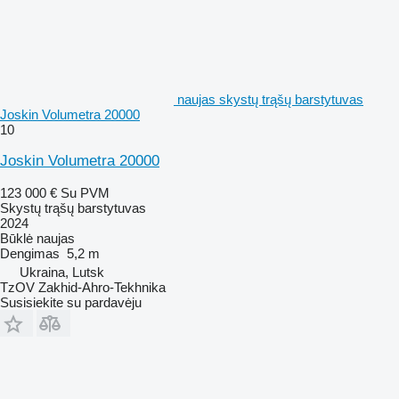
naujas skystų trąšų barstytuvas
Joskin Volumetra 20000
10
Joskin Volumetra 20000
123 000 €
Su PVM
Skystų trąšų barstytuvas
2024
Būklė
naujas
Dengimas
5,2 m
Ukraina, Lutsk
TzOV Zakhid-Ahro-Tekhnika
Susisiekite su pardavėju