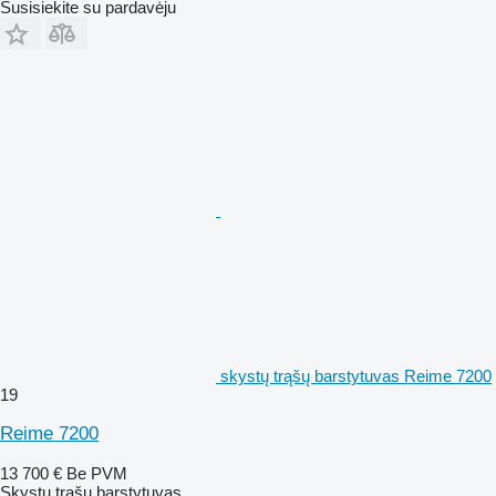
Susisiekite su pardavėju
skystų trąšų barstytuvas Reime 7200
19
Reime 7200
13 700 €
Be PVM
Skystų trąšų barstytuvas