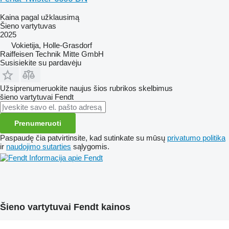
Kaina pagal užklausimą
Šieno vartytuvas
2025
Vokietija, Holle-Grasdorf
Raiffeisen Technik Mitte GmbH
Susisiekite su pardavėju
Užsiprenumeruokite naujus šios rubrikos skelbimus
šieno vartytuvai
Fendt
Prenumeruoti
Paspaudę čia patvirtinsite, kad sutinkate su mūsų
privatumo politika
ir
naudojimo sutarties
sąlygomis.
Informacija apie Fendt
Šieno vartytuvai Fendt kainos