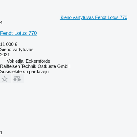
šieno vartytuvas Fendt Lotus 770
4
Fendt Lotus 770
11 000 €
Šieno vartytuvas
2021
Vokietija, Eckernförde
Raiffeisen Technik Ostküste GmbH
Susisiekite su pardavėju
1