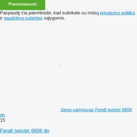
Prenumeruoti
Paspaudę čia patvirtinsite, kad sutinkate su mūsų
privatumo politika
ir
naudojimo sutarties
sąlygomis.
šieno vartytuvas Fendt twister 6606
dn
15
Fendt twister 6606 dn