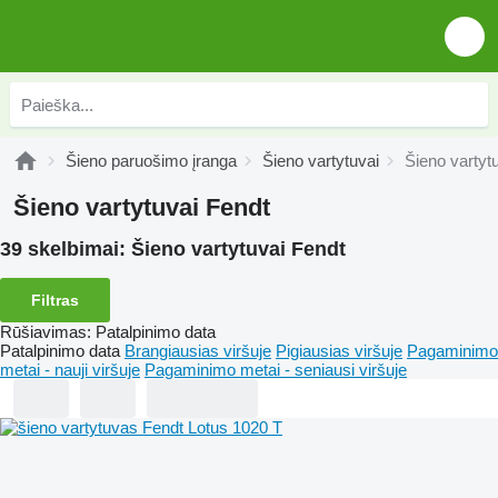
Šieno paruošimo įranga
Šieno vartytuvai
Šieno vartyt
Šieno vartytuvai Fendt
39 skelbimai:
Šieno vartytuvai Fendt
Filtras
Rūšiavimas
:
Patalpinimo data
Patalpinimo data
Brangiausias viršuje
Pigiausias viršuje
Pagaminimo
metai - nauji viršuje
Pagaminimo metai - seniausi viršuje