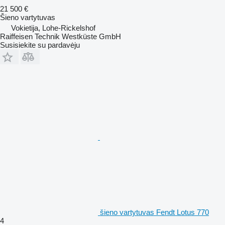
21 500 €
Šieno vartytuvas
Vokietija, Lohe-Rickelshof
Raiffeisen Technik Westküste GmbH
Susisiekite su pardavėju
šieno vartytuvas Fendt Lotus 770
4