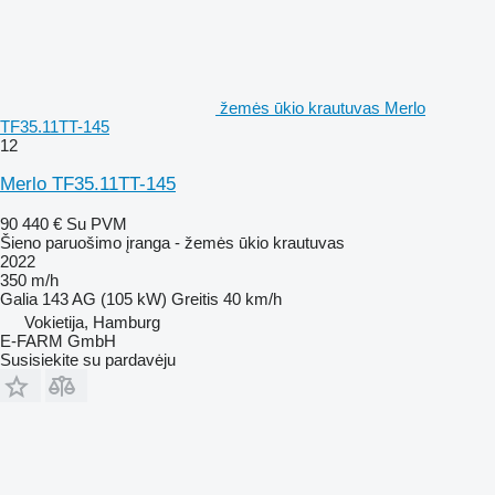
žemės ūkio krautuvas Merlo
TF35.11TT-145
12
Merlo TF35.11TT-145
90 440 €
Su PVM
Šieno paruošimo įranga - žemės ūkio krautuvas
2022
350 m/h
Galia
143 AG (105 kW)
Greitis
40 km/h
Vokietija, Hamburg
E-FARM GmbH
Susisiekite su pardavėju