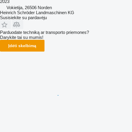
2023
Vokietija, 26506 Norden
Heinrich Schröder Landmaschinen KG
Susisiekite su pardavėju
Parduodate techniką ar transporto priemones?
Darykite tai su mumis!
Įdėti skelbimą