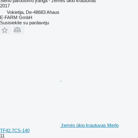
Šieno paruošimo įranga - žemės ūkio krautuvas
2017
Vokietija, De-48683 Ahaus
E-FARM GmbH
Susisiekite su pardavėju
žemės ūkio krautuvas Merlo
TF42.7CS-140
11