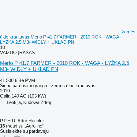
žemės
ūkio krautuvas Merlo P 41.7 FARMER - 2010 ROK - WAGA -
ŁYŻKA 2.5 M3- WIDŁY + UKŁAD PN
10
VAIZDO ĮRAŠAS
Merlo P 41.7 FARMER - 2010 ROK - WAGA - ŁYŻKA 2.5
M3- WIDŁY + UKŁAD PN
41 500 €
Be PVM
Šieno paruošimo įranga - žemės ūkio krautuvas
2010
Galia
140 AG (103 kW)
Lenkija, Kudowa Zdrój
P.P.H.U. Artur Hucaluk
16
metai su „Agroline“
Susisiekite su pardavėju