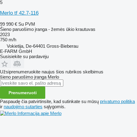
5
Merlo tf 42.7-116
99 990 €
Su PVM
Šieno paruošimo įranga - žemės ūkio krautuvas
2023
750 m/h
Vokietija, De-64401 Gross-Bieberau
E-FARM GmbH
Susisiekite su pardavėju
Užsiprenumeruokite naujus šios rubrikos skelbimus
šieno paruošimo įranga
Merlo
Prenumeruoti
Paspaudę čia patvirtinsite, kad sutinkate su mūsų
privatumo politika
ir
naudojimo sutarties
sąlygomis.
Informacija apie Merlo