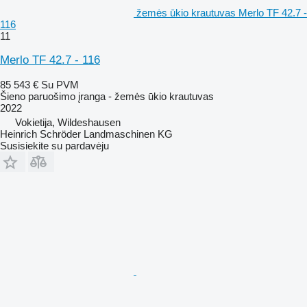
žemės ūkio krautuvas Merlo TF 42.7 -
116
11
Merlo TF 42.7 - 116
85 543 €
Su PVM
Šieno paruošimo įranga - žemės ūkio krautuvas
2022
Vokietija, Wildeshausen
Heinrich Schröder Landmaschinen KG
Susisiekite su pardavėju