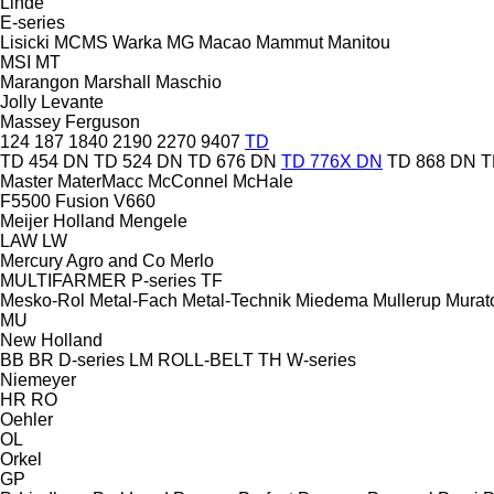
Linde
E-series
Lisicki
MCMS Warka
MG
Macao
Mammut
Manitou
MSI
MT
Marangon
Marshall
Maschio
Jolly
Levante
Massey Ferguson
124
187
1840
2190
2270
9407
TD
TD 454 DN
TD 524 DN
TD 676 DN
TD 776X DN
TD 868 DN
T
Master
MaterMacc
McConnel
McHale
F5500
Fusion
V660
Meijer Holland
Mengele
LAW
LW
Mercury Agro and Co
Merlo
MULTIFARMER
P-series
TF
Mesko-Rol
Metal-Fach
Metal-Technik
Miedema
Mullerup
Murato
MU
New Holland
BB
BR
D-series
LM
ROLL-BELT
TH
W-series
Niemeyer
HR
RO
Oehler
OL
Orkel
GP