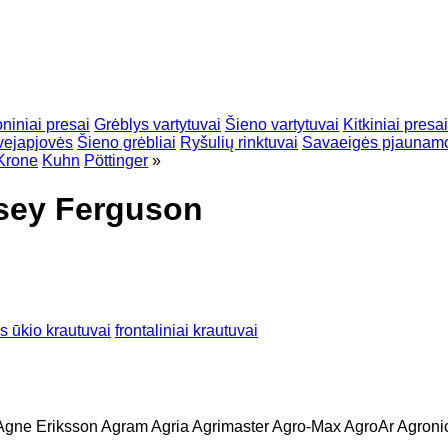
niniai presai
Grėblys vartytuvai
Šieno vartytuvai
Kitkiniai presai
vejapjovės
Šieno grėbliai
Ryšulių rinktuvai
Savaeigės pjaunam
Krone
Kuhn
Pöttinger
»
sey Ferguson
 ūkio krautuvai
frontaliniai krautuvai
Agne Eriksson
Agram
Agria
Agrimaster
Agro-Max
AgroAr
Agroni