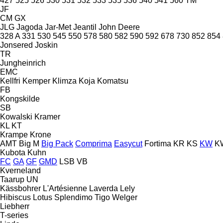
427
525
526
530
531
532
533
535
536
540
541
560
TM
JF
CM
GX
JLG
Jagoda
Jar-Met
Jeantil
John Deere
328 A
331
530
545
550
578
580
582
590
592
678
730
852
854
Jonsered
Joskin
TR
Jungheinrich
EMC
Kellfri
Kemper
Klimza
Koja
Komatsu
FB
Kongskilde
SB
Kowalski
Kramer
KL
KT
Krampe
Krone
AMT
Big M
Big Pack
Comprima
Easycut
Fortima
KR
KS
KW
K
Kubota
Kuhn
FC
GA
GF
GMD
LSB
VB
Kverneland
Taarup
UN
Kässbohrer
L'Artésienne
Laverda
Lely
Hibiscus
Lotus
Splendimo
Tigo
Welger
Liebherr
T-series