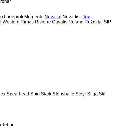
ronar
bo
Ladeprofi
Mergento
Novacat
Novadisc
Top
d Western
Rimas
Rivierre Casalis
Roland
Rožmitál
SIP
ex
Spearhead
Spin
Stark
Stensballe
Steyr
Stiga
Still
o
Tebbe