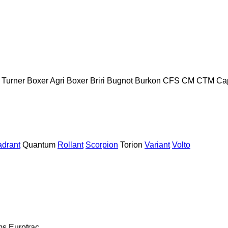
 Turner
Boxer Agri
Boxer
Briri
Bugnot
Burkon
CFS
CM
CTM
Ca
drant
Quantum
Rollant
Scorpion
Torion
Variant
Volto
ms
Eurotrac