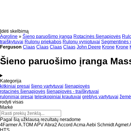
Įdėti skelbimą
Agroline
»
Šieno paruošimo įranga
Rotacinės šienapjovės
Rulo
traiškytuvai
Rulonų priekabos
Rulonų vyniotuvai
Segmentinės 
Ferguson
Claas
Claas
Claas
Claas
John Deere
Krone
Krone
Šieno paruošimo įranga Mas
Kategorija
kitkiniai presai
šieno vartytuvai
šienapjovės
rotacinės šienapjovės
šienapjovės - traiškytuvai
ruloniniai presai
teleskopiniai krautuvai
grėblys vartytuvai
žemės
rodyti visas
Markė
Pagal šią užklausą rezultatų neradome
4Farmer
A.TOM
APV
Abra2
Accord
Acma
Aebi Schmidt
Agmet
HTS