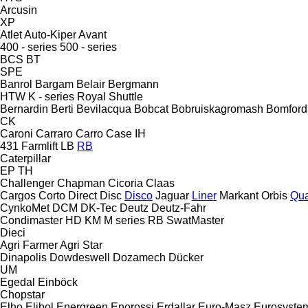
Arcusin
XP
Atlet
Auto-Kiper
Avant
400 - series
500 - series
BCS
BT
SPE
Banrol
Bargam
Belair
Bergmann
HTW
K - series
Royal
Shuttle
Bernardin
Berti
Bevilacqua
Bobcat
Bobruiskagromash
Bomford
CK
Caroni
Carraro
Carro
Case IH
431
Farmlift
LB
RB
Caterpillar
EP
TH
Challenger
Chapman
Cicoria
Claas
Cargos
Corto
Direct Disc
Disco
Jaguar
Liner
Markant
Orbis
Qua
CynkoMet
DCM
DK-Tec
Deutz
Deutz-Fahr
Condimaster
HD
KM
M series
RB
SwatMaster
Dieci
Agri Farmer
Agri Star
Dinapolis
Dowdeswell
Dozamech
Dücker
UM
Egedal
Einböck
Chopstar
Elho
Elibol
Energreen
Enorossi
Erdallar
Euro-Masz
Eurosyste