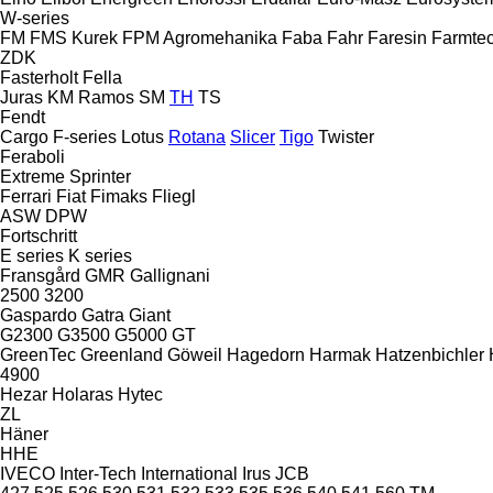
W-series
FM
FMS Kurek
FPM Agromehanika
Faba
Fahr
Faresin
Farmte
ZDK
Fasterholt
Fella
Juras
KM
Ramos
SM
TH
TS
Fendt
Cargo
F-series
Lotus
Rotana
Slicer
Tigo
Twister
Feraboli
Extreme
Sprinter
Ferrari
Fiat
Fimaks
Fliegl
ASW
DPW
Fortschritt
E series
K series
Fransgård
GMR
Gallignani
2500
3200
Gaspardo
Gatra
Giant
G2300
G3500
G5000
GT
GreenTec
Greenland
Göweil
Hagedorn
Harmak
Hatzenbichler
4900
Hezar
Holaras
Hytec
ZL
Häner
HHE
IVECO
Inter-Tech
International
Irus
JCB