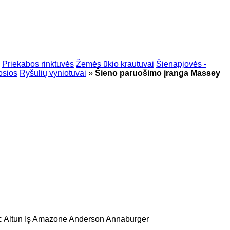
Priekabos rinktuvės
Žemės ūkio krautuvai
Šienapjovės -
osios
Ryšulių vyniotuvai
»
Šieno paruošimo įranga Massey
c
Altun Iş
Amazone
Anderson
Annaburger