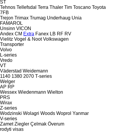
ST
Tehnos
Tellefsdal
Terra
Thaler
Tim
Toscano
Toyota
7FB
Trejon
Trimax
Trumag
Underhaug
Unia
FAMAROL
Unsinn
VICON
Andex
CM
Extra
Fanex
LB
RF
RV
Vielitz
Vogel & Noot
Volkswagen
Transporter
Volvo
L-series
Vredo
VT
Väderstad
Weidemann
1140
1380
2070
T-series
Welger
AP
RP
Wessex
Wiedenmann
Wielton
PRS
Wirax
Z-series
Wodzinski
Wolagri
Woods
Woprol
Yanmar
V-series
Zamet
Ziegler
Çelmak
Överum
rodyti visas