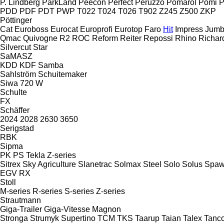
P. Lindberg
ParkLand
Peecon
Perfect
Peruzzo
Pomarol
Pomi
P
PDD
PDF
PDT
PWP
T022
T024
T026
T902
Z245
Z500
ZKP
Pöttinger
Cat
Euroboss
Eurocat
Europrofi
Eurotop
Faro
Hit
Impress
Jum
Qmac
Quivogne
R2
ROC
Reform
Reiter
Repossi
Rhino
Richar
Silvercut
Star
SaMASZ
KDD
KDF
Samba
Sahlström
Schuitemaker
Siwa 720 W
Schulte
FX
Schäffer
2024
2028
2630
3650
Serigstad
RBK
Sipma
PK
PS
Tekla
Z-series
Sitrex
Sky Agriculture
Slanetrac
Solmax Steel
Solo
Solus
Spaw
EGV
RX
Stoll
M-series
R-series
S-series
Z-series
Strautmann
Giga-Trailer
Giga-Vitesse
Magnon
Stronga
Strumyk
Supertino
TCM
TKS
Taarup
Taian
Talex
Tanc