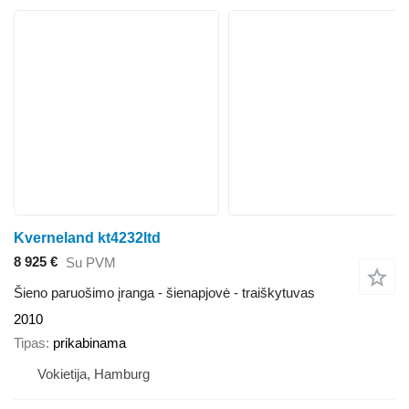
Kverneland kt4232ltd
8 925 €
Su PVM
Šieno paruošimo įranga - šienapjovė - traiškytuvas
2010
Tipas
prikabinama
Vokietija, Hamburg