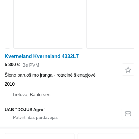
Kverneland Kverneland 4332LT
5 300 €
Be PVM
Šieno paruošimo įranga - rotacinė šienapjovė
2010
Lietuva, Babtų sen.
UAB "DOJUS Agro"