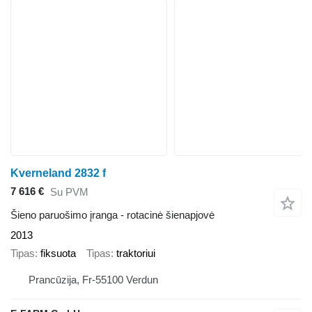
Kverneland 2832 f
7 616 €
Su PVM
Šieno paruošimo įranga - rotacinė šienapjovė
2013
Tipas
fiksuota
Tipas
traktoriui
Prancūzija, Fr-55100 Verdun