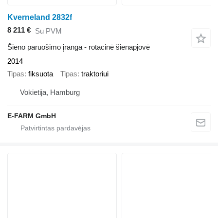
Kverneland 2832f
8 211 €
Su PVM
Šieno paruošimo įranga - rotacinė šienapjovė
2014
Tipas
fiksuota
Tipas
traktoriui
Vokietija, Hamburg
E-FARM GmbH