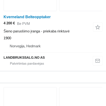
Kverneland Belteopptaker
4 200 €
Be PVM
Šieno paruošimo įranga - priekaba rinktuvė
1900
Norvegija, Hedmark
LANDBRUKSSALG.NO AS