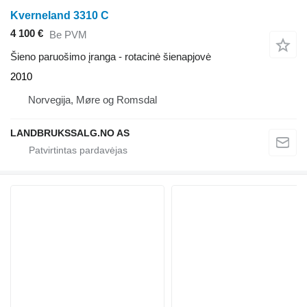
Kverneland 3310 C
4 100 €
Be PVM
Šieno paruošimo įranga - rotacinė šienapjovė
2010
Norvegija, Møre og Romsdal
LANDBRUKSSALG.NO AS