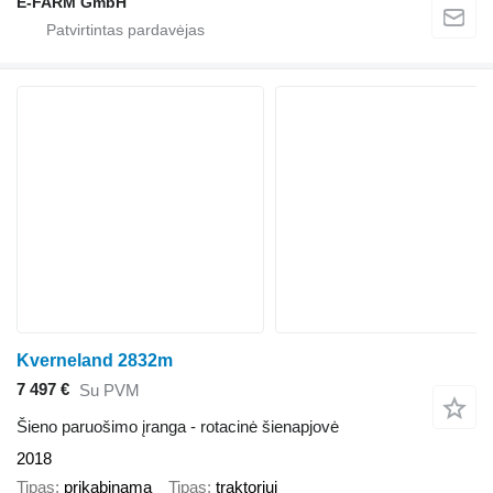
E-FARM GmbH
Kverneland 2832m
7 497 €
Su PVM
Šieno paruošimo įranga - rotacinė šienapjovė
2018
Tipas
prikabinama
Tipas
traktoriui