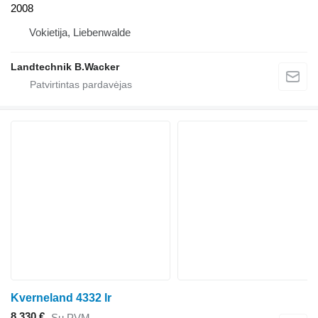
2008
Vokietija, Liebenwalde
Landtechnik B.Wacker
Kverneland 4332 lr
8 330 €
Su PVM