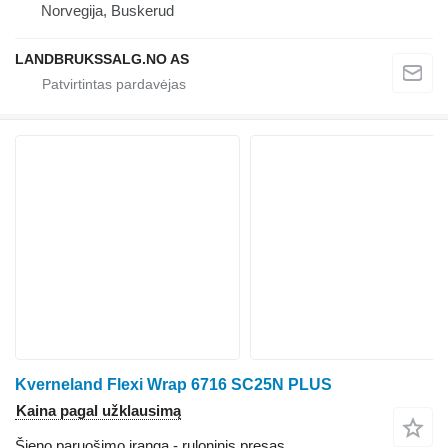
Norvegija, Buskerud
LANDBRUKSSALG.NO AS
Kverneland Flexi Wrap 6716 SC25N PLUS
Kaina pagal užklausimą
Šieno paruošimo įranga - ruloninis presas