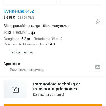
Kverneland 8452
6 688 €
28 800 PLN
Šieno paruošimo įranga - šieno vartytuvas
2023
Būklė
naujas
Dengimas
5,2 m
Rotorių skaičius
4
Reikiama traktoriaus galia
75 AG
Lenkija, Syców
Agro efekt
Parduodate techniką ar
transporto priemones?
Darykite tai su mumis!