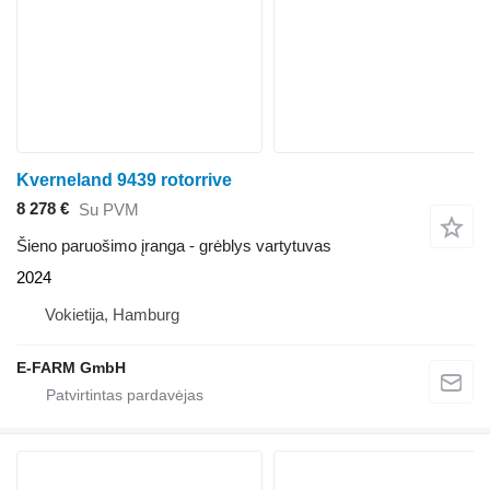
Kverneland 9439 rotorrive
8 278 €
Su PVM
Šieno paruošimo įranga - grėblys vartytuvas
2024
Vokietija, Hamburg
E-FARM GmbH