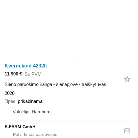
Kverneland 4232lt
11 900 €
Su PVM
Šieno paruošimo įranga - šienapjovė - traiškytuvas
2020
Tipas
prikabinama
Vokietija, Hamburg
E-FARM GmbH