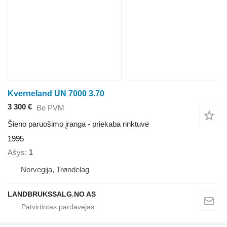
Kverneland UN 7000 3.70
3 300 €
Be PVM
Šieno paruošimo įranga - priekaba rinktuvė
1995
Ašys
1
Norvegija, Trøndelag
LANDBRUKSSALG.NO AS