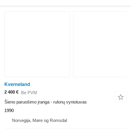
Kverneland
2 400 €
Be PVM
Šieno paruošimo įranga - rulonų vyniotuvas
1990
Norvegija, Møre og Romsdal