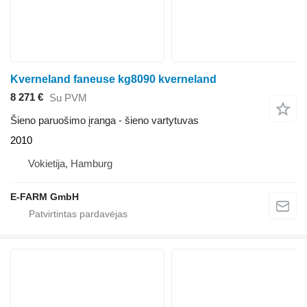
Kverneland faneuse kg8090 kverneland
8 271 €
Su PVM
Šieno paruošimo įranga - šieno vartytuvas
2010
Vokietija, Hamburg
E-FARM GmbH