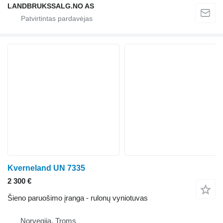
LANDBRUKSSALG.NO AS
Kverneland UN 7335
2 300 €
Šieno paruošimo įranga - rulonų vyniotuvas
Norvegija, Troms