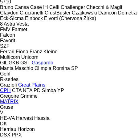
5710
Bruno
Cansa
Case IH
Celli
Challenger
Checchi & Magli
Claydon
Crucianelli
CrustBuster
Czajkowski
Damcon
Demetra
Eck-Sicma
Einböck
Elvorti (Chervona Zirka)
8
Astra
Vesta
FMV
Farmet
Falcon
Favorit
SZF
Ferrari
Fiona
Franz Kleine
Multicorn
Unicorn
GIL
GKB
GST
Gaspardo
Manta
Maschio
Olimpia
Romina
SP
Gehl
R-series
Grazioli
Great Plains
CPH
CTA
NTA
PD
Simba
YP
Gregoire
Grimme
MATRIX
Gruse
VL
HE-VA
Harvest
Hassia
DK
Herriau
Horizon
DSX
PPX