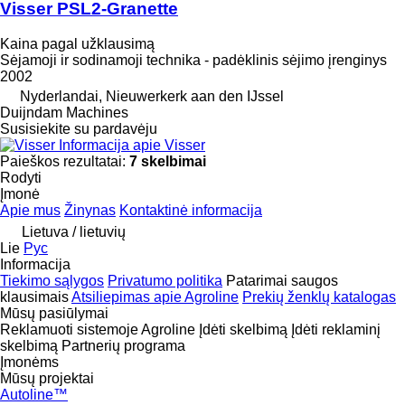
Visser PSL2-Granette
Kaina pagal užklausimą
Sėjamoji ir sodinamoji technika - padėklinis sėjimo įrenginys
2002
Nyderlandai, Nieuwerkerk aan den IJssel
Duijndam Machines
Susisiekite su pardavėju
Informacija apie Visser
Paieškos rezultatai:
7 skelbimai
Rodyti
Įmonė
Apie mus
Žinynas
Kontaktinė informacija
Lietuva / lietuvių
Lie
Рус
Informacija
Tiekimo sąlygos
Privatumo politika
Patarimai saugos
klausimais
Atsiliepimas apie Agroline
Prekių ženklų katalogas
Mūsų pasiūlymai
Reklamuoti sistemoje Agroline
Įdėti skelbimą
Įdėti reklaminį
skelbimą
Partnerių programa
Įmonėms
Mūsų projektai
Autoline™