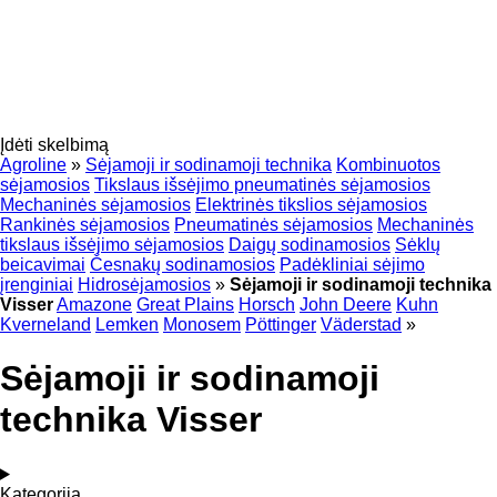
Įdėti skelbimą
Agroline
»
Sėjamoji ir sodinamoji technika
Kombinuotos
sėjamosios
Tikslaus išsėjimo pneumatinės sėjamosios
Mechaninės sėjamosios
Elektrinės tikslios sėjamosios
Rankinės sėjamosios
Pneumatinės sėjamosios
Mechaninės
tikslaus išsėjimo sėjamosios
Daigų sodinamosios
Sėklų
beicavimai
Česnakų sodinamosios
Padėkliniai sėjimo
įrenginiai
Hidrosėjamosios
»
Sėjamoji ir sodinamoji technika
Visser
Amazone
Great Plains
Horsch
John Deere
Kuhn
Kverneland
Lemken
Monosem
Pöttinger
Väderstad
»
Sėjamoji ir sodinamoji
technika Visser
Kategorija