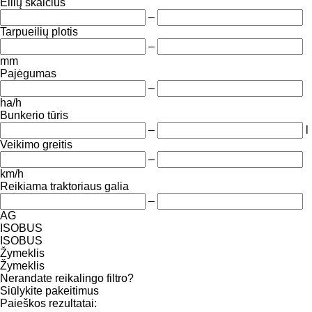
Eilių skaičius
–
Tarpueilių plotis
–
mm
Pajėgumas
–
ha/h
Bunkerio tūris
–
l
Veikimo greitis
–
km/h
Reikiama traktoriaus galia
–
AG
ISOBUS
ISOBUS
Žymeklis
Žymeklis
Nerandate reikalingo filtro?
Siūlykite pakeitimus
Paieškos rezultatai: