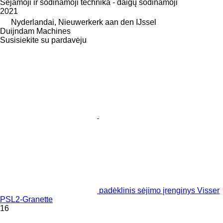
Sėjamoji ir sodinamoji technika - daigų sodinamoji
2021
Nyderlandai, Nieuwerkerk aan den IJssel
Duijndam Machines
Susisiekite su pardavėju
padėklinis sėjimo įrenginys Visser
PSL2-Granette
16