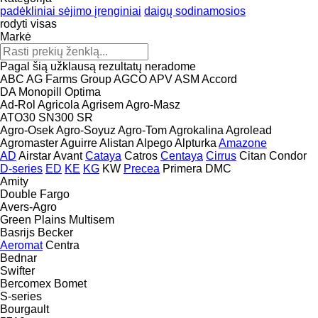
padėkliniai sėjimo įrenginiai
daigų sodinamosios
rodyti visas
Markė
Pagal šią užklausą rezultatų neradome
ABC
AG Farms Group
AGCO
APV
ASM
Accord
DA
Monopill
Optima
Ad-Rol
Agricola
Agrisem
Agro-Masz
ATO30
SN300
SR
Agro-Osek
Agro-Soyuz
Agro-Tom
Agrokalina
Agrolead
Agromaster
Aguirre
Alistan
Alpego
Alpturka
Amazone
AD
Airstar
Avant
Cataya
Catros
Centaya
Cirrus
Citan
Condor
D-series
ED
KE
KG
KW
Precea
Primera DMC
Amity
Double
Fargo
Avers-Agro
Green Plains
Multisem
Basrijs
Becker
Aeromat
Centra
Bednar
Swifter
Bercomex
Bomet
S-series
Bourgault