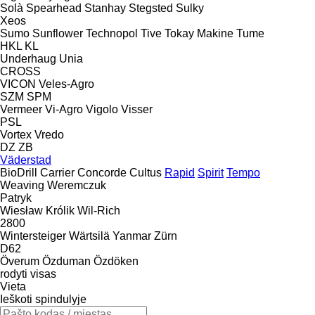
Solà
Spearhead
Stanhay
Stegsted
Sulky
Xeos
Sumo
Sunflower
Technopol
Tive
Tokay Makine
Tume
HKL
KL
Underhaug
Unia
CROSS
VICON
Veles-Agro
SZM
SPM
Vermeer
Vi-Agro
Vigolo
Visser
PSL
Vortex
Vredo
DZ
ZB
Väderstad
BioDrill
Carrier
Concorde
Cultus
Rapid
Spirit
Tempo
Weaving
Weremczuk
Patryk
Wiesław Królik
Wil-Rich
2800
Wintersteiger
Wärtsilä
Yanmar
Zürn
D62
Överum
Özduman
Özdöken
rodyti visas
Vieta
Ieškoti spindulyje