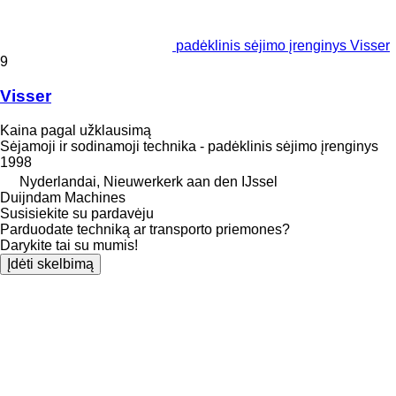
padėklinis sėjimo įrenginys Visser
9
Visser
Kaina pagal užklausimą
Sėjamoji ir sodinamoji technika - padėklinis sėjimo įrenginys
1998
Nyderlandai, Nieuwerkerk aan den IJssel
Duijndam Machines
Susisiekite su pardavėju
Parduodate techniką ar transporto priemones?
Darykite tai su mumis!
Įdėti skelbimą