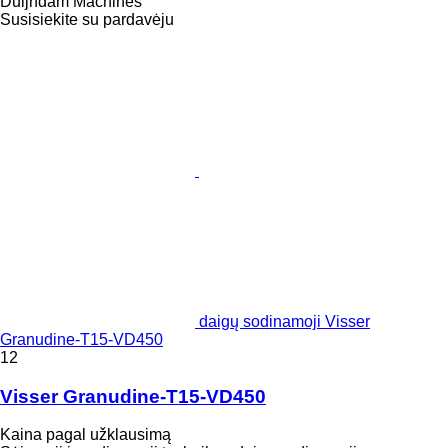
Duijndam Machines
Susisiekite su pardavėju
daigų sodinamoji Visser
Granudine-T15-VD450
12
Visser Granudine-T15-VD450
Kaina pagal užklausimą