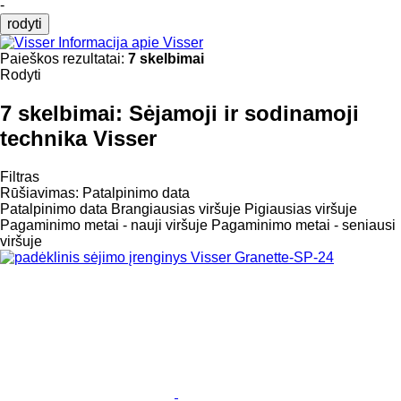
-
rodyti
Informacija apie Visser
Paieškos rezultatai:
7 skelbimai
Rodyti
7 skelbimai:
Sėjamoji ir sodinamoji
technika Visser
Filtras
Rūšiavimas
:
Patalpinimo data
Patalpinimo data
Brangiausias viršuje
Pigiausias viršuje
Pagaminimo metai - nauji viršuje
Pagaminimo metai - seniausi
viršuje