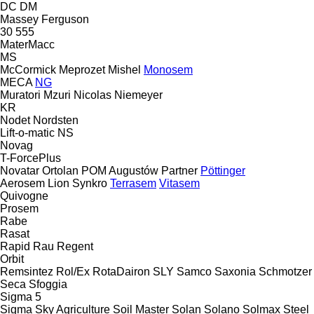
DC
DM
Massey Ferguson
30
555
MaterMacc
MS
McCormick
Meprozet
Mishel
Monosem
MECA
NG
Muratori
Mzuri
Nicolas
Niemeyer
KR
Nodet
Nordsten
Lift-o-matic
NS
Novag
T-ForcePlus
Novatar
Ortolan
POM Augustów
Partner
Pöttinger
Aerosem
Lion
Synkro
Terrasem
Vitasem
Quivogne
Prosem
Rabe
Rasat
Rapid
Rau
Regent
Orbit
Remsintez
Rol/Ex
RotaDairon
SLY
Samco
Saxonia
Schmotzer
Seca
Sfoggia
Sigma 5
Sigma
Sky Agriculture
Soil Master
Solan
Solano
Solmax Steel