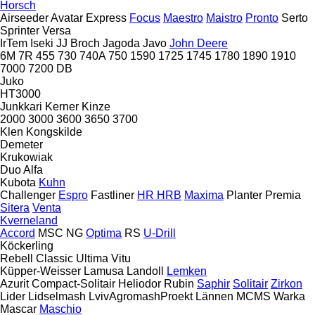
Horsch
Airseeder
Avatar
Express
Focus
Maestro
Maistro
Pronto
Serto
Sprinter
Versa
IrTem
Iseki
JJ Broch
Jagoda
Javo
John Deere
6M
7R
455
730
740A
750
1590
1725
1745
1780
1890
1910
7000
7200
DB
Juko
HT3000
Junkkari
Kerner
Kinze
2000
3000
3600
3650
3700
Klen
Kongskilde
Demeter
Krukowiak
Duo Alfa
Kubota
Kuhn
Challenger
Espro
Fastliner
HR
HRB
Maxima
Planter
Premia
Sitera
Venta
Kverneland
Accord
MSC
NG
Optima
RS
U-Drill
Köckerling
Rebell Classic
Ultima
Vitu
Küpper-Weisser
Lamusa
Landoll
Lemken
Azurit
Compact-Solitair
Heliodor
Rubin
Saphir
Solitair
Zirkon
Lider
Lidselmash
LvivAgromashProekt
Lännen
MCMS Warka
Mascar
Maschio