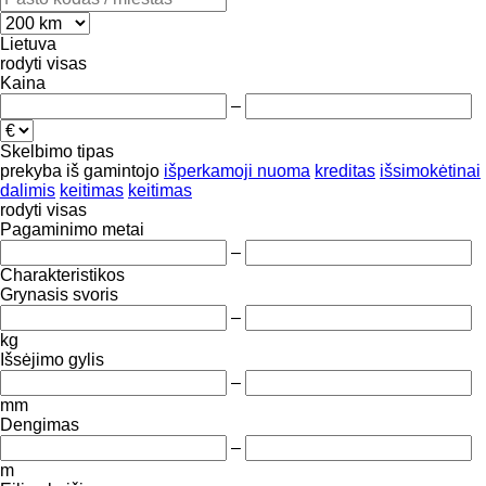
Lietuva
rodyti visas
Kaina
–
Skelbimo tipas
prekyba
iš gamintojo
išperkamoji nuoma
kreditas
išsimokėtinai
dalimis
keitimas
keitimas
rodyti visas
Pagaminimo metai
–
Charakteristikos
Grynasis svoris
–
kg
Išsėjimo gylis
–
mm
Dengimas
–
m