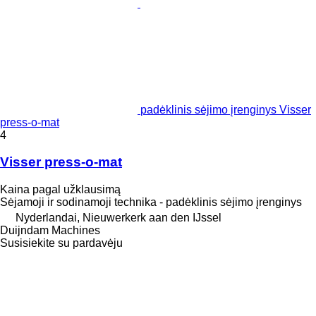
padėklinis sėjimo įrenginys Visser
press-o-mat
4
Visser press-o-mat
Kaina pagal užklausimą
Sėjamoji ir sodinamoji technika - padėklinis sėjimo įrenginys
Nyderlandai, Nieuwerkerk aan den IJssel
Duijndam Machines
Susisiekite su pardavėju