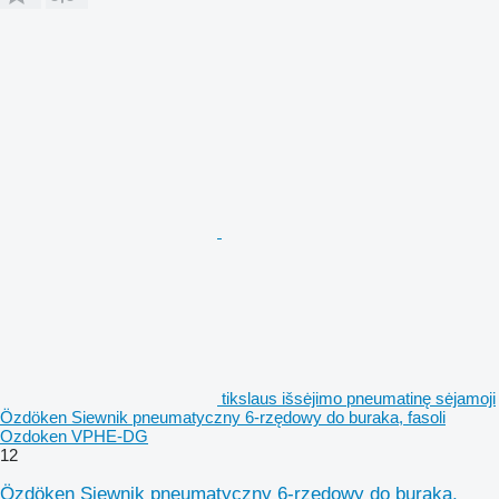
tikslaus išsėjimo pneumatinę sėjamoji
Özdöken Siewnik pneumatyczny 6-rzędowy do buraka, fasoli
Ozdoken VPHE-DG
12
Özdöken Siewnik pneumatyczny 6-rzędowy do buraka,