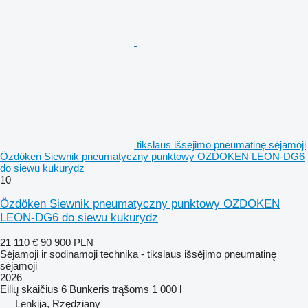
tikslaus išsėjimo pneumatinę sėjamoji
Özdöken Siewnik pneumatyczny punktowy OZDOKEN LEON-DG6
do siewu kukurydz
10
Özdöken Siewnik pneumatyczny punktowy OZDOKEN
LEON-DG6 do siewu kukurydz
21 110 €
90 900 PLN
Sėjamoji ir sodinamoji technika - tikslaus išsėjimo pneumatinę
sėjamoji
2026
Eilių skaičius
6
Bunkeris trąšoms
1 000 l
Lenkija, Rzędziany