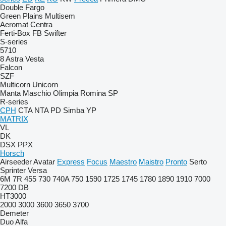
Double
Fargo
Green Plains
Multisem
Aeromat
Centra
Ferti-Box FB
Swifter
S-series
5710
8
Astra
Vesta
Falcon
SZF
Multicorn
Unicorn
Manta
Maschio
Olimpia
Romina
SP
R-series
CPH
CTA
NTA
PD
Simba
YP
MATRIX
VL
DK
DSX
PPX
Horsch
Airseeder
Avatar
Express
Focus
Maestro
Maistro
Pronto
Serto
Sprinter
Versa
6M
7R
455
730
740A
750
1590
1725
1745
1780
1890
1910
7000
7200
DB
HT3000
2000
3000
3600
3650
3700
Demeter
Duo Alfa