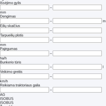
Išsėjimo gylis
–
mm
Dengimas
–
m
Eilių skaičius
–
Tarpueilių plotis
–
mm
Pajėgumas
–
ha/h
Bunkerio tūris
–
l
Veikimo greitis
–
km/h
Reikiama traktoriaus galia
–
AG
ISOBUS
ISOBUS