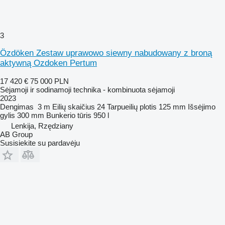
3
Özdöken Zestaw uprawowo siewny nabudowany z broną
aktywną Ozdoken Pertum
17 420 €
75 000 PLN
Sėjamoji ir sodinamoji technika - kombinuota sėjamoji
2023
Dengimas
3 m
Eilių skaičius
24
Tarpueilių plotis
125 mm
Išsėjimo
gylis
300 mm
Bunkerio tūris
950 l
Lenkija, Rzędziany
AB Group
Susisiekite su pardavėju