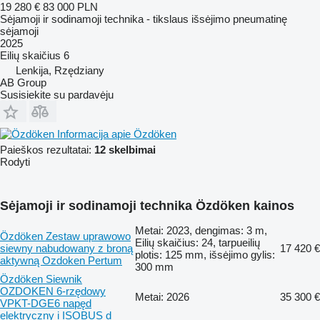
19 280 €
83 000 PLN
Sėjamoji ir sodinamoji technika - tikslaus išsėjimo pneumatinę
sėjamoji
2025
Eilių skaičius
6
Lenkija, Rzędziany
AB Group
Susisiekite su pardavėju
Informacija apie Özdöken
Paieškos rezultatai:
12 skelbimai
Rodyti
Sėjamoji ir sodinamoji technika Özdöken kainos
Metai: 2023, dengimas: 3 m,
Özdöken Zestaw uprawowo
Eilių skaičius: 24, tarpueilių
siewny nabudowany z broną
17 420 €
plotis: 125 mm, išsėjimo gylis:
aktywną Ozdoken Pertum
300 mm
Özdöken Siewnik
OZDOKEN 6-rzędowy
Metai: 2026
35 300 €
VPKT-DGE6 napęd
elektryczny i ISOBUS d