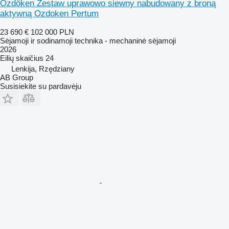
Özdöken Zestaw uprawowo siewny nabudowany z broną
aktywną Ozdoken Pertum
23 690 €
102 000 PLN
Sėjamoji ir sodinamoji technika - mechaninė sėjamoji
2026
Eilių skaičius
24
Lenkija, Rzędziany
AB Group
Susisiekite su pardavėju