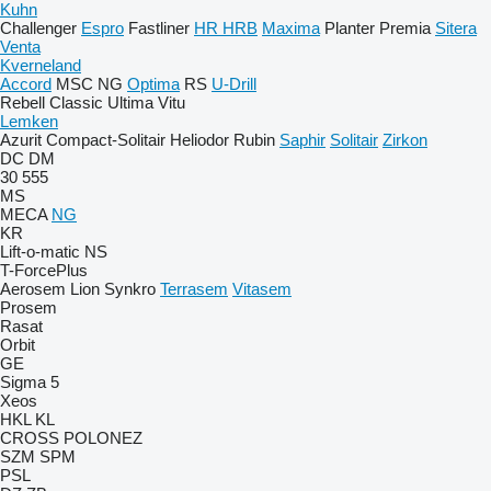
Kuhn
Challenger
Espro
Fastliner
HR
HRB
Maxima
Planter
Premia
Sitera
Venta
Kverneland
Accord
MSC
NG
Optima
RS
U-Drill
Rebell Classic
Ultima
Vitu
Lemken
Azurit
Compact-Solitair
Heliodor
Rubin
Saphir
Solitair
Zirkon
DC
DM
30
555
MS
MECA
NG
KR
Lift-o-matic
NS
T-ForcePlus
Aerosem
Lion
Synkro
Terrasem
Vitasem
Prosem
Rasat
Orbit
GE
Sigma 5
Xeos
HKL
KL
CROSS
POLONEZ
SZM
SPM
PSL