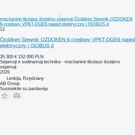
mechaninė tikslaus išsėjimo sėjamoji Özdöken Siewnik OZDOKEN
6-rzędowy VPKT-DGE6 napęd elektryczny i ISOBUS d
12
Özdöken Siewnik OZDOKEN 6-rzędowy VPKT-DGE6 napęd
elektryczny i ISOBUS d
35 300 €
152 000 PLN
Sėjamoji ir sodinamoji technika - mechaninė tikslaus išsėjimo
sėjamoji
2026
Lenkija, Rzędziany
AB Group
Susisiekite su pardavėju