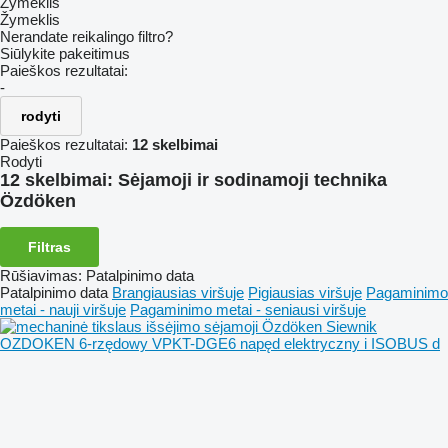
Žymeklis
Žymeklis
Nerandate reikalingo filtro?
Siūlykite pakeitimus
Paieškos rezultatai:
-
rodyti
Paieškos rezultatai:
12 skelbimai
Rodyti
12 skelbimai:
Sėjamoji ir sodinamoji technika
Özdöken
Filtras
Rūšiavimas
:
Patalpinimo data
Patalpinimo data
Brangiausias viršuje
Pigiausias viršuje
Pagaminimo
metai - nauji viršuje
Pagaminimo metai - seniausi viršuje