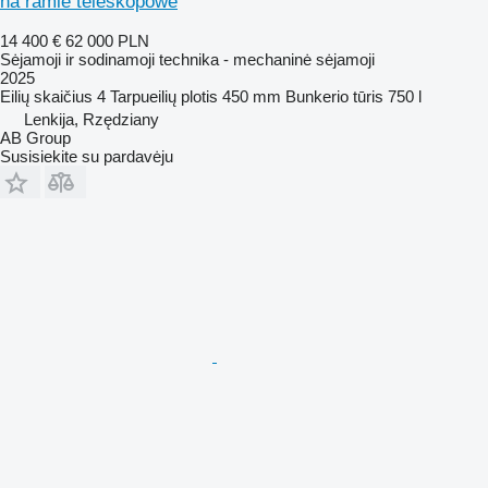
na ramie teleskopowe
14 400 €
62 000 PLN
Sėjamoji ir sodinamoji technika - mechaninė sėjamoji
2025
Eilių skaičius
4
Tarpueilių plotis
450 mm
Bunkerio tūris
750 l
Lenkija, Rzędziany
AB Group
Susisiekite su pardavėju