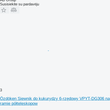
Susisiekite su pardavėju
3
Özdöken Siewnik do kukurydzy 6-rzędowy VPYT-DG306 na
ramie półteleskopow