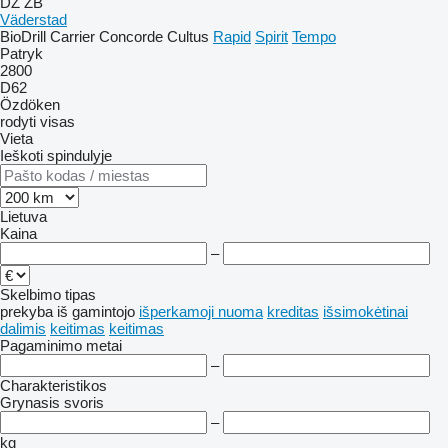
DZ
ZB
Väderstad
BioDrill
Carrier
Concorde
Cultus
Rapid
Spirit
Tempo
Patryk
2800
D62
Özdöken
rodyti visas
Vieta
Ieškoti spindulyje
Lietuva
Kaina
–
Skelbimo tipas
prekyba
iš gamintojo
išperkamoji nuoma
kreditas
išsimokėtinai
dalimis
keitimas
keitimas
Pagaminimo metai
–
Charakteristikos
Grynasis svoris
–
kg