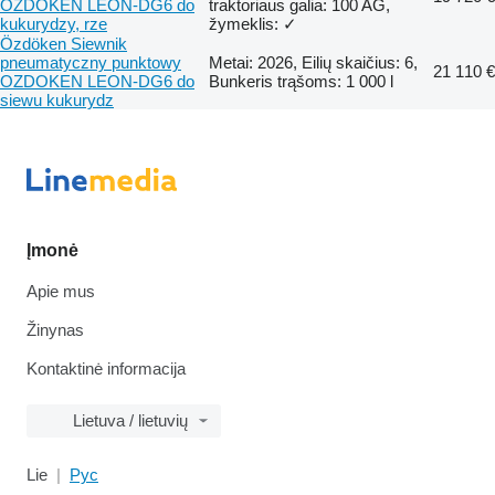
OZDOKEN LEON-DG6 do
traktoriaus galia: 100 AG,
kukurydzy, rze
žymeklis: ✓
Özdöken Siewnik
pneumatyczny punktowy
Metai: 2026, Eilių skaičius: 6,
21 110 €
OZDOKEN LEON-DG6 do
Bunkeris trąšoms: 1 000 l
siewu kukurydz
Įmonė
Apie mus
Žinynas
Kontaktinė informacija
Lietuva / lietuvių
Lie
Рус