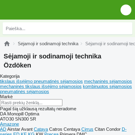
Sėjamoji ir sodinamoji technika
Sėjamoji ir sodinamoji t
Sėjamoji ir sodinamoji technika
Özdöken
Kategorija
tikslaus išsėjimo pneumatinės sėjamosios
mechaninės sėjamosios
mechaninės tikslaus išsėjimo sėjamosios
kombinuotos sėjamosios
pneumatinės sėjamosios
Markė
Pagal šią užklausą rezultatų neradome
DA
Monopill
Optima
ATO30
SN300
SR
Amazone
AD
Airstar
Avant
Cataya
Catros
Centaya
Cirrus
Citan
Condor
D-
series
ED
KE
KG
KW
Precea
Primera DMC