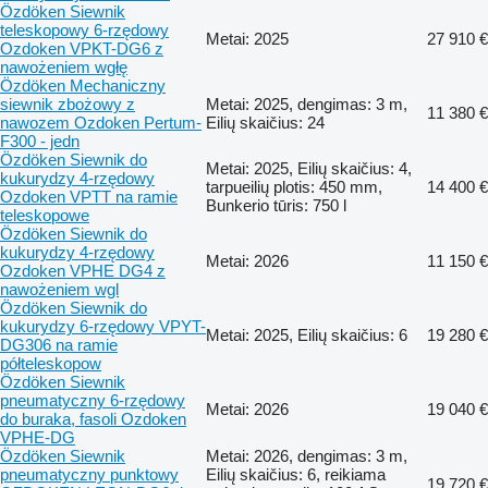
Özdöken Siewnik
teleskopowy 6-rzędowy
Metai: 2025
27 910 €
Ozdoken VPKT-DG6 z
nawożeniem wgłę
Özdöken Mechaniczny
siewnik zbożowy z
Metai: 2025, dengimas: 3 m,
11 380 €
nawozem Ozdoken Pertum-
Eilių skaičius: 24
F300 - jedn
Özdöken Siewnik do
Metai: 2025, Eilių skaičius: 4,
kukurydzy 4-rzędowy
tarpueilių plotis: 450 mm,
14 400 €
Ozdoken VPTT na ramie
Bunkerio tūris: 750 l
teleskopowe
Özdöken Siewnik do
kukurydzy 4-rzędowy
Metai: 2026
11 150 €
Ozdoken VPHE DG4 z
nawożeniem wgl
Özdöken Siewnik do
kukurydzy 6-rzędowy VPYT-
Metai: 2025, Eilių skaičius: 6
19 280 €
DG306 na ramie
półteleskopow
Özdöken Siewnik
pneumatyczny 6-rzędowy
Metai: 2026
19 040 €
do buraka, fasoli Ozdoken
VPHE-DG
Özdöken Siewnik
Metai: 2026, dengimas: 3 m,
pneumatyczny punktowy
Eilių skaičius: 6, reikiama
19 720 €