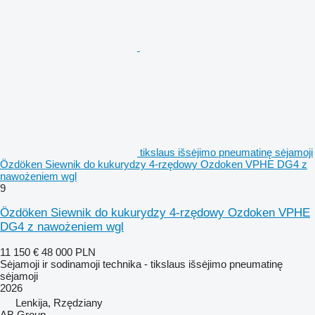
tikslaus išsėjimo pneumatinę sėjamoji
Özdöken Siewnik do kukurydzy 4-rzędowy Ozdoken VPHE DG4 z
nawożeniem wgl
9
Özdöken Siewnik do kukurydzy 4-rzędowy Ozdoken VPHE
DG4 z nawożeniem wgl
11 150 €
48 000 PLN
Sėjamoji ir sodinamoji technika - tikslaus išsėjimo pneumatinę
sėjamoji
2026
Lenkija, Rzędziany
AB Group