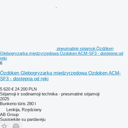
pneumatinė sėjamoji Özdöken
Glebogryzarka międzyrzędowa Ozdoken ACM-SF3 - dostępna od
ręki
6
Özdöken Glebogryzarka międzyrzędowa Ozdoken ACM-
SF3 - dostępna od ręki
5 620 €
24 200 PLN
Sėjamoji ir sodinamoji technika - pneumatinė sėjamoji
2025
Bunkerio tūris
280 l
Lenkija, Rzędziany
AB Group
Susisiekite su pardavėju