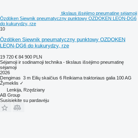
tikslaus išsėjimo pneumatinę sėjamoji
Özdöken Siewnik pneumatyczny punktowy OZDOKEN LEON-DG6
do kukurydzy, rze
10
Özdöken Siewnik pneumatyczny punktowy OZDOKEN
LEON-DG6 do kukurydzy, rze
19 720 €
84 900 PLN
Sėjamoji ir sodinamoji technika - tikslaus išsėjimo pneumatinę
sėjamoji
2026
Dengimas
3 m
Eilių skaičius
6
Reikiama traktoriaus galia
100 AG
Žymeklis
✓
Lenkija, Rzędziany
AB Group
Susisiekite su pardavėju