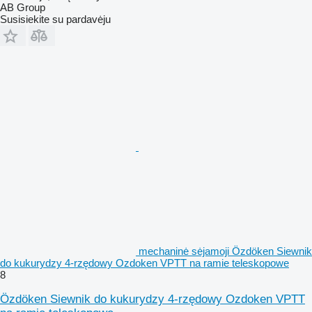
AB Group
Susisiekite su pardavėju
mechaninė sėjamoji Özdöken Siewnik
do kukurydzy 4-rzędowy Ozdoken VPTT na ramie teleskopowe
8
Özdöken Siewnik do kukurydzy 4-rzędowy Ozdoken VPTT