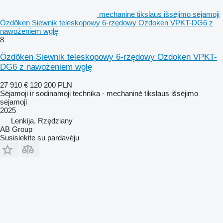
mechaninė tikslaus išsėjimo sėjamoji
Özdöken Siewnik teleskopowy 6-rzędowy Ozdoken VPKT-DG6 z
nawożeniem wgłę
8
Özdöken Siewnik teleskopowy 6-rzędowy Ozdoken VPKT-
DG6 z nawożeniem wgłę
27 910 €
120 200 PLN
Sėjamoji ir sodinamoji technika - mechaninė tikslaus išsėjimo
sėjamoji
2025
Lenkija, Rzędziany
AB Group
Susisiekite su pardavėju