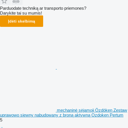
Parduodate techniką ar transporto priemones?
Darykite tai su mumis!
Įdėti skelbimą
mechaninė sėjamoji Özdöken Zestaw
uprawowo siewny nabudowany z broną aktywną Ozdoken Pertum
5