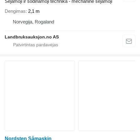
Sėjamoji ir sodinamoji technika - mechaninė sėjamoji
Dengimas
2,1 m
Norvegija, Rogaland
Landbruksauksjon.no AS
Nordsten Såmaskin