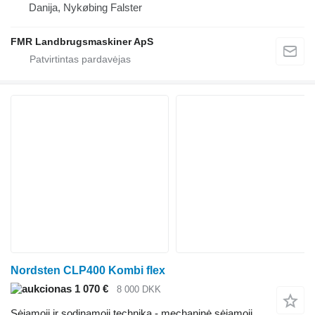
Danija, Nykøbing Falster
FMR Landbrugsmaskiner ApS
Nordsten CLP400 Kombi flex
1 070 €
8 000 DKK
Sėjamoji ir sodinamoji technika - mechaninė sėjamoji