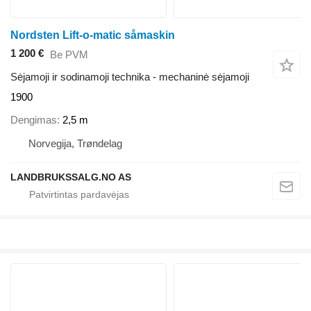
Nordsten Lift-o-matic såmaskin
1 200 €
Be PVM
Sėjamoji ir sodinamoji technika - mechaninė sėjamoji
1900
Dengimas
2,5 m
Norvegija, Trøndelag
LANDBRUKSSALG.NO AS