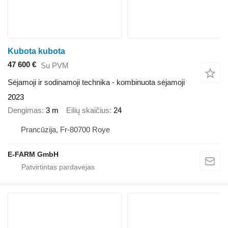
Kubota kubota
47 600 €
Su PVM
Sėjamoji ir sodinamoji technika - kombinuota sėjamoji
2023
Dengimas
3 m
Eilių skaičius
24
Prancūzija, Fr-80700 Roye
E-FARM GmbH