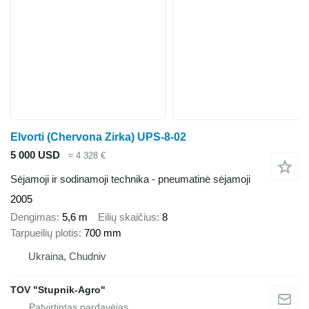
Elvorti (Chervona Zirka) UPS-8-02
5 000 USD
≈ 4 328 €
Sėjamoji ir sodinamoji technika - pneumatinė sėjamoji
2005
Dengimas
5,6 m
Eilių skaičius
8
Tarpueilių plotis
700 mm
Ukraina, Chudniv
TOV "Stupnik-Agro"