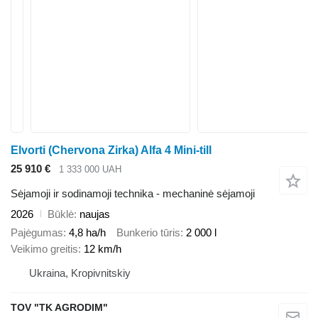
Elvorti (Chervona Zirka) Alfa 4 Mini-till
25 910 €
1 333 000 UAH
Sėjamoji ir sodinamoji technika - mechaninė sėjamoji
2026
Būklė
naujas
Pajėgumas
4,8 ha/h
Bunkerio tūris
2 000 l
Veikimo greitis
12 km/h
Ukraina, Kropivnitskiy
TOV "TK AGRODIM"