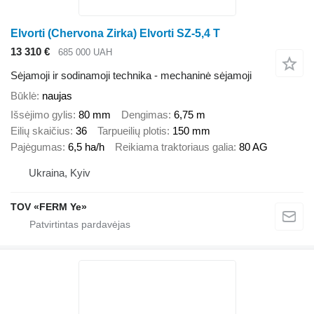
Elvorti (Chervona Zirka) Elvorti SZ-5,4 T
13 310 €
685 000 UAH
Sėjamoji ir sodinamoji technika - mechaninė sėjamoji
Būklė
naujas
Išsėjimo gylis
80 mm
Dengimas
6,75 m
Eilių skaičius
36
Tarpueilių plotis
150 mm
Pajėgumas
6,5 ha/h
Reikiama traktoriaus galia
80 AG
Ukraina, Kyiv
TOV «FERM Ye»