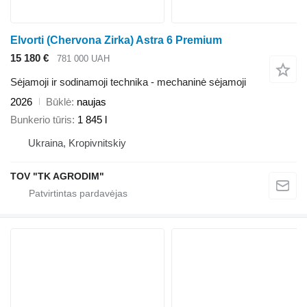
Elvorti (Chervona Zirka) Astra 6 Premium
15 180 €
781 000 UAH
Sėjamoji ir sodinamoji technika - mechaninė sėjamoji
2026
Būklė
naujas
Bunkerio tūris
1 845 l
Ukraina, Kropivnitskiy
TOV "TK AGRODIM"