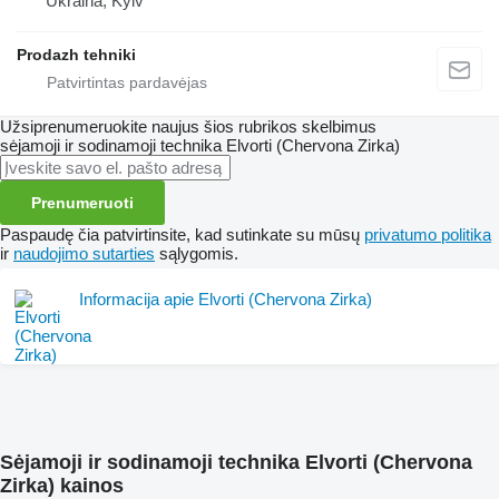
Ukraina, Kyiv
Prodazh tehniki
Užsiprenumeruokite naujus šios rubrikos skelbimus
sėjamoji ir sodinamoji technika
Elvorti (Chervona Zirka)
Prenumeruoti
Paspaudę čia patvirtinsite, kad sutinkate su mūsų
privatumo politika
ir
naudojimo sutarties
sąlygomis.
Informacija apie Elvorti (Chervona Zirka)
Sėjamoji ir sodinamoji technika Elvorti (Chervona
Zirka) kainos