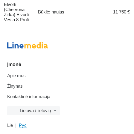
Elvorti
(Chervona
Būklė: naujas
11 760 €
Zirka) Elvorti
Vesta 8 Profi
Įmonė
Apie mus
Žinynas
Kontaktinė informacija
Lietuva / lietuvių
Lie
Рус