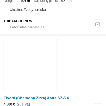
Dengimas
5,4 m
Tarpueilių plotis
150 mm
Ukraina, Zvenyhorodka
TRIDAAGRO NEW
Elvorti (Chervona Zirka) Astra SZ-5.4
4 500 €
Su PVM