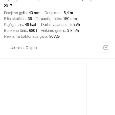
2017
Išsėjimo gylis
40 mm
Dengimas
5,4 m
Eilių skaičius
36
Tarpueilių plotis
150 mm
Pajėgumas
49 ha/h
Darbo valandos
5 ha/h
Bunkerio tūris
680 l
Veikimo greitis
9 km/h
Reikiama traktoriaus galia
80 AG
Ukraina, Dnipro