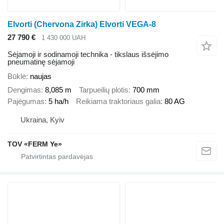
Elvorti (Chervona Zirka) Elvorti VEGA-8
27 790 €
1 430 000 UAH
Sėjamoji ir sodinamoji technika - tikslaus išsėjimo
pneumatinę sėjamoji
Būklė
naujas
Dengimas
8,085 m
Tarpueilių plotis
700 mm
Pajėgumas
5 ha/h
Reikiama traktoriaus galia
80 AG
Ukraina, Kyiv
TOV «FERM Ye»