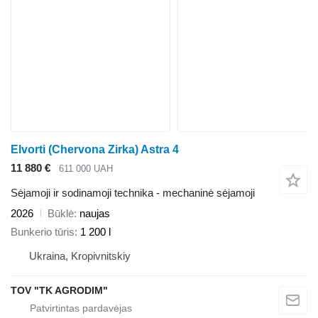
Elvorti (Chervona Zirka) Astra 4
11 880 €
611 000 UAH
Sėjamoji ir sodinamoji technika - mechaninė sėjamoji
2026
Būklė
naujas
Bunkerio tūris
1 200 l
Ukraina, Kropivnitskiy
TOV "TK AGRODIM"