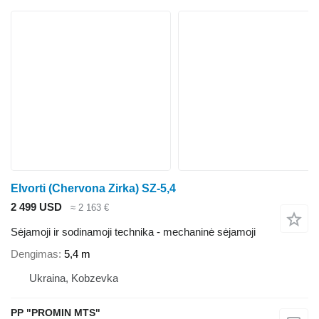
Elvorti (Chervona Zirka) SZ-5,4
2 499 USD
≈ 2 163 €
Sėjamoji ir sodinamoji technika - mechaninė sėjamoji
Dengimas
5,4 m
Ukraina, Kobzevka
PP "PROMIN MTS"