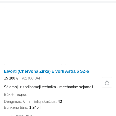
Elvorti (Chervona Zirka) Elvorti Astra 6 SZ-6
15 180 €
781 000 UAH
Sėjamoji ir sodinamoji technika - mechaninė sėjamoji
Būklė
naujas
Dengimas
6 m
Eilių skaičius
40
Bunkerio tūris
1 245 l