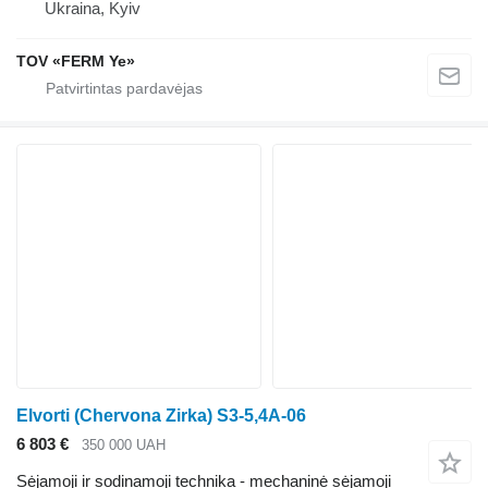
Ukraina, Kyiv
TOV «FERM Ye»
Elvorti (Chervona Zirka) S3-5,4A-06
6 803 €
350 000 UAH
Sėjamoji ir sodinamoji technika - mechaninė sėjamoji