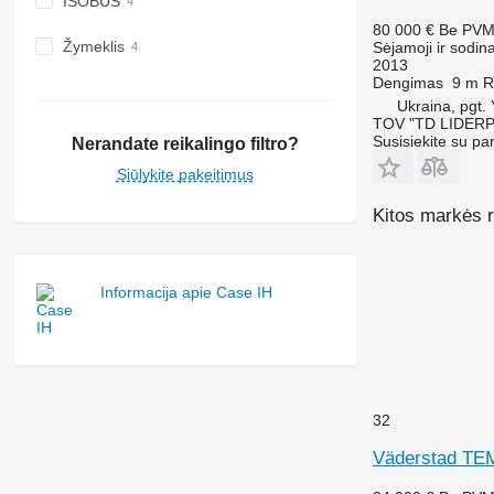
ISOBUS
80 000 €
Be PV
Žymeklis
Sėjamoji ir sodin
2013
Dengimas
9 m
R
Ukraina, pgt.
TOV "TD LIDER
Susisiekite su pa
Nerandate reikalingo filtro?
Siūlykite pakeitimus
Kitos markės r
Informacija apie Case IH
32
Väderstad TE