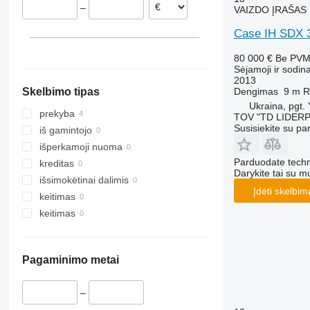
–
VAIZDO ĮRAŠAS
Case IH SDX 
80 000 €
Be PV
Sėjamoji ir sodin
2013
Dengimas
9 m
R
Skelbimo tipas
Ukraina, pgt.
prekyba
TOV "TD LIDER
Susisiekite su pa
iš gamintojo
išperkamoji nuoma
Parduodate techn
kreditas
Darykite tai su m
išsimokėtinai dalimis
Įdėti skelbim
keitimas
keitimas
Pagaminimo metai
–