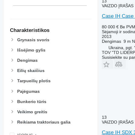
13
VAIZDO ĮRAŠAS
Case IH Case
80 000 €
Be PV
Charakteristikos
Sėjamoji ir sodin
2013
Grynasis svoris
Dengimas
9 m
N
Ukraina, pgt.
Išsėjimo gylis
TOV "TD LIDER
Susisiekite su pa
Dengimas
Eilių skaičius
Tarpueilių plotis
Pajėgumas
Bunkerio tūris
Veikimo greitis
13
VAIZDO ĮRAŠAS
Reikiama traktoriaus galia
Case IH SDX 