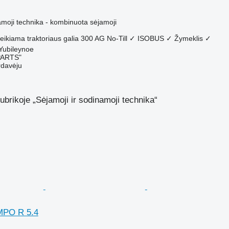
M
amoji technika - kombinuota sėjamoji
eikiama traktoriaus galia
300 AG
No-Till
✓
ISOBUS
✓
Žymeklis
✓
 Yubileynoe
PARTS"
rdavėju
ubrikoje „Sėjamoji ir sodinamoji technika“
MPO R 5.4