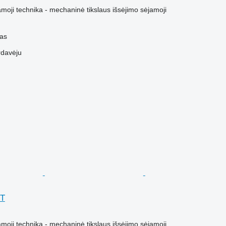
M
amoji technika - mechaninė tikslaus išsėjimo sėjamoji
nas
rdavėju
4T
M
amoji technika - mechaninė tikslaus išsėjimo sėjamoji