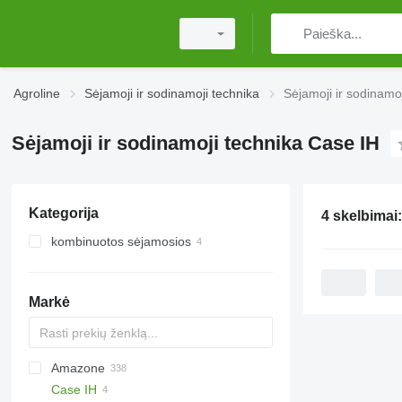
Agroline
Sėjamoji ir sodinamoji technika
Sėjamoji ir sodinamo
Sėjamoji ir sodinamoji technika Case IH
Kategorija
4 skelbimai
kombinuotos sėjamosios
Markė
Amazone
DA
ATO30
Case IH
Monopill
SN300
AD
Double
Green Plains
Aeromat
Swifter
S-series
5710