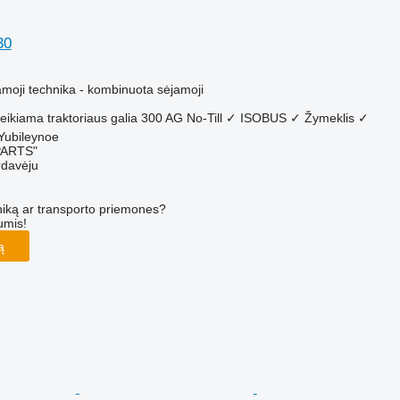
30
M
amoji technika - kombinuota sėjamoji
eikiama traktoriaus galia
300 AG
No-Till
✓
ISOBUS
✓
Žymeklis
✓
 Yubileynoe
PARTS"
rdavėju
iką ar transporto priemones?
umis!
ą