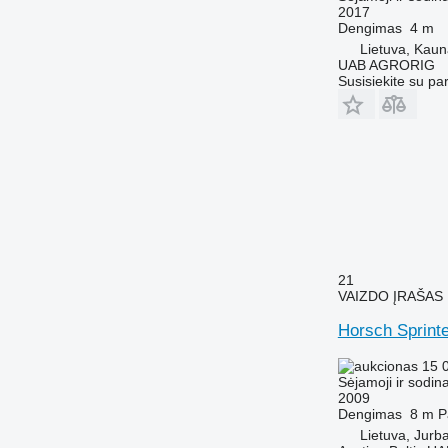
2017
Dengimas
4 m
Lietuva, Kau
UAB AGRORIG
Susisiekite su pa
21
VAIZDO ĮRAŠAS
Horsch Sprint
15 
Sėjamoji ir sodin
2009
Dengimas
8 m
P
Lietuva, Jurb