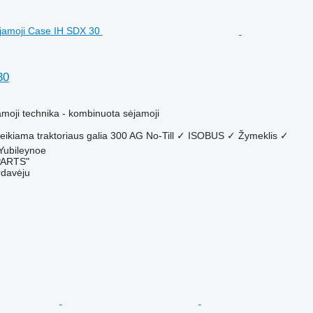
30
M
amoji technika - kombinuota sėjamoji
eikiama traktoriaus galia
300 AG
No-Till
✓
ISOBUS
✓
Žymeklis
✓
 Yubileynoe
PARTS"
rdavėju