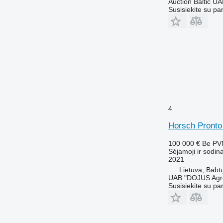
Auction Baltic U
Susisiekite su pa
4
Horsch Pronto
100 000 €
Be P
Sėjamoji ir sodin
2021
Lietuva, Babt
UAB "DOJUS Agr
Susisiekite su pa