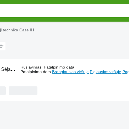
ji technika Case IH
Rūšiavimas
:
Patalpinimo data
:
Sėjamoji ir sodinamoji technika Case IH
Patalpinimo data
Brangiausias viršuje
Pigiausias viršuje
Pag