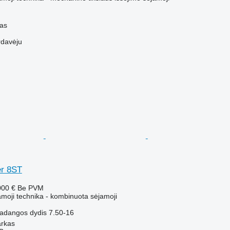
nas
rdavėju
er 8ST
000 €
Be PVM
amoji technika - kombinuota sėjamoji
adangos dydis
7.50-16
arkas