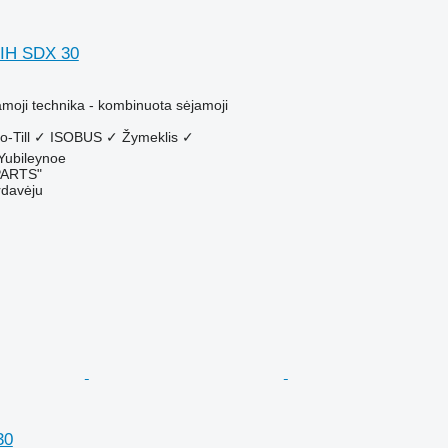
 IH SDX 30
M
amoji technika - kombinuota sėjamoji
o-Till
✓
ISOBUS
✓
Žymeklis
✓
 Yubileynoe
PARTS"
rdavėju
30