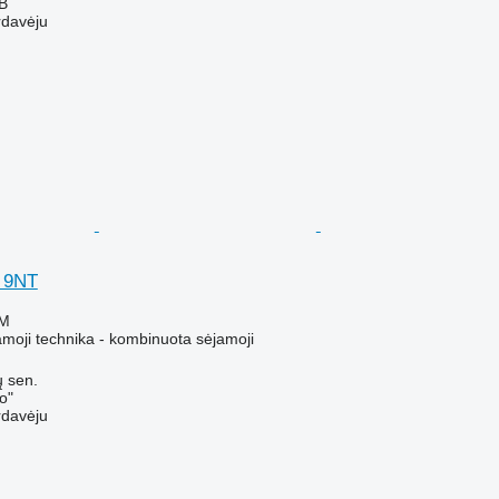
AB
rdavėju
 9NT
VM
amoji technika - kombinuota sėjamoji
ų sen.
o"
rdavėju