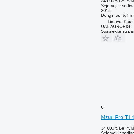
34 000 €
Be PV
Sėjamoji ir sodin
2015
Dengimas
5,4 m
Lietuva, Kau
UAB AGRORIG
Susisiekite su pa
6
Mzuri Pro-Til 
34 000 €
Be PV
Sėjamoji ir sodin