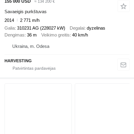
155 000 USD
≈ 134 200 €
Savaeigis purkštuvas
2014
2 771 m/h
Galia
310231 AG (228027 kW)
Degalai
dyzelinas
Dengimas
36 m
Veikimo greitis
40 km/h
Ukraina, m. Odesa
HARVESTING