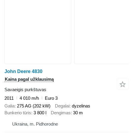
John Deere 4830
Kaina pagal užklausimą
Savaeigis purkštuvas
2011
4 010 m/h
Euro 3
Galia
275 AG (202 kW)
Degalai
dyzelinas
Bunkerio tūris
3 800 l
Dengimas
30 m
Ukraina, m. Pidhorodne