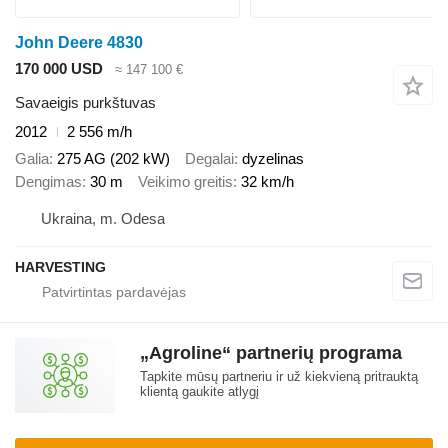
John Deere 4830
170 000 USD
≈ 147 100 €
Savaeigis purkštuvas
2012
2 556 m/h
Galia
275 AG (202 kW)
Degalai
dyzelinas
Dengimas
30 m
Veikimo greitis
32 km/h
Ukraina, m. Odesa
HARVESTING
„Agroline“ partnerių programa
Tapkite mūsų partneriu ir už kiekvieną pritrauktą
klientą gaukite atlygį