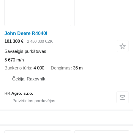
John Deere R4040I
101 300 €
2 450 000 CZK
Savaeigis purkštuvas
5 670 m/h
Bunkerio tūris
4 000 l
Dengimas
36 m
Čekija, Rakovník
HK Agro, s.r.o.