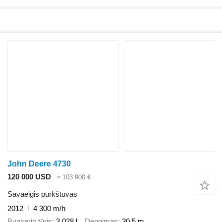
John Deere 4730
120 000 USD
≈ 103 900 €
Savaeigis purkštuvas
2012
4 300 m/h
Bunkerio tūris
3 028 l
Dengimas
30,5 m