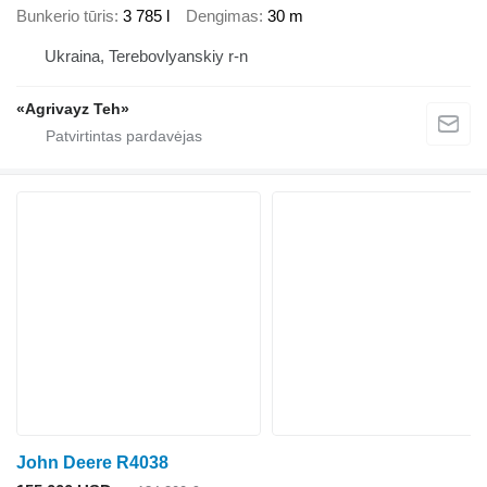
Bunkerio tūris
3 785 l
Dengimas
30 m
Ukraina, Terebovlyanskiy r-n
«Agrivayz Teh»
John Deere R4038