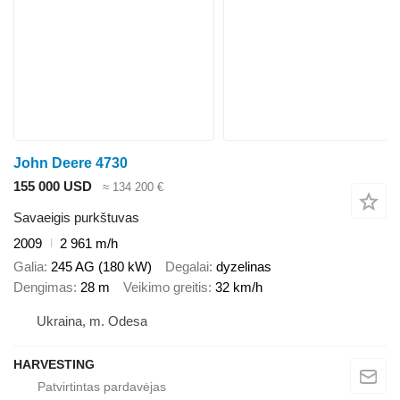
John Deere 4730
155 000 USD
≈ 134 200 €
Savaeigis purkštuvas
2009
2 961 m/h
Galia
245 AG (180 kW)
Degalai
dyzelinas
Dengimas
28 m
Veikimo greitis
32 km/h
Ukraina, m. Odesa
HARVESTING