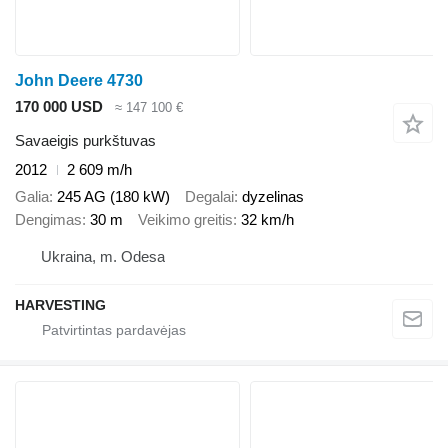
John Deere 4730
170 000 USD
≈ 147 100 €
Savaeigis purkštuvas
2012
2 609 m/h
Galia
245 AG (180 kW)
Degalai
dyzelinas
Dengimas
30 m
Veikimo greitis
32 km/h
Ukraina, m. Odesa
HARVESTING