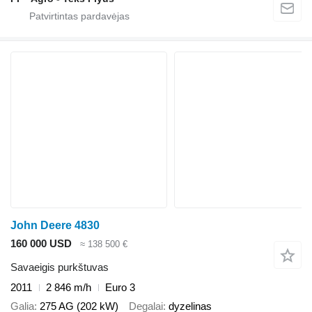
John Deere 4830
160 000 USD
≈ 138 500 €
Savaeigis purkštuvas
2011
2 846 m/h
Euro 3
Galia
275 AG (202 kW)
Degalai
dyzelinas