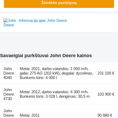
Žiūrėkite pasiūlymą
Informacija apie John Deere
Savaeigiai purkštuvai John Deere kainos
John
Metai: 2021, darbo valandos: 1 050 m/h,
Deere
galia: 275 AG (202 kW), degalai: dyzelinas,
231 100 €
4040
Bunkerio tūris: 4 000 l
John
Metai: 2012, darbo valandos: 4 300 m/h,
Deere
103 900 €
Bunkerio tūris: 3 028 l, dengimas: 30,5 m
4730
John
Deere
Metai: 2011
90 880 €