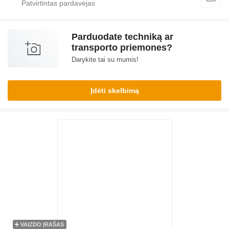
Parduodate techniką ar
transporto priemones?
Darykite tai su mumis!
Įdėti skelbimą
VAIZDO ĮRAŠAS