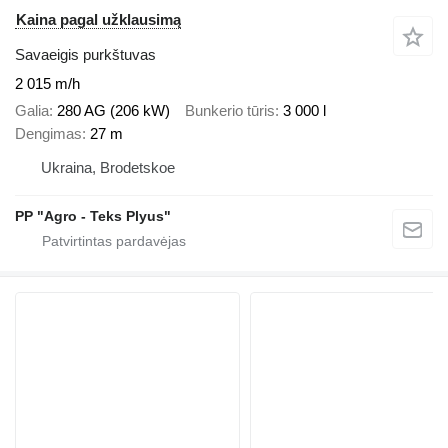
Kaina pagal užklausimą
Savaeigis purkštuvas
2 015 m/h
Galia
280 AG (206 kW)
Bunkerio tūris
3 000 l
Dengimas
27 m
Ukraina, Brodetskoe
PP "Agro - Teks Plyus"