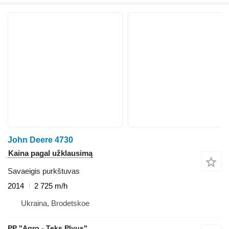
John Deere 4730
Kaina pagal užklausimą
Savaeigis purkštuvas
2014
2 725 m/h
Ukraina, Brodetskoe
PP "Agro - Teks Plyus"