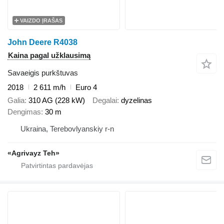
VAIZDO ĮRAŠAS
John Deere R4038
Kaina pagal užklausimą
Savaeigis purkštuvas
2018
2 611 m/h
Euro 4
Galia
310 AG (228 kW)
Degalai
dyzelinas
Dengimas
30 m
Ukraina, Terebovlyanskiy r-n
«Agrivayz Teh»