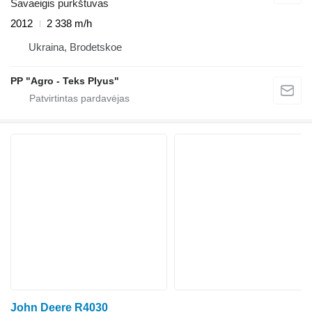
Savaeigis purkštuvas
2012
2 338 m/h
Ukraina, Brodetskoe
PP "Agro - Teks Plyus"
John Deere R4030