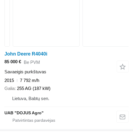
John Deere R4040i
85 000 €
Be PVM
Savaeigis purkštuvas
2015
7 792 m/h
Galia
255 AG (187 kW)
Lietuva, Babtų sen.
UAB "DOJUS Agro"