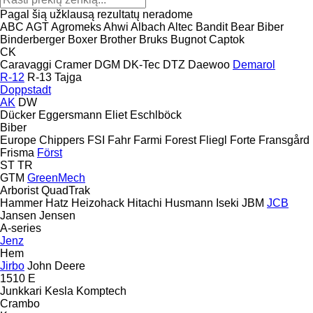
Pagal šią užklausą rezultatų neradome
ABC
AGT
Agromeks
Ahwi
Albach
Altec
Bandit
Bear
Biber
Binderberger
Boxer
Brother
Bruks
Bugnot
Captok
CK
Caravaggi
Cramer
DGM
DK-Tec
DTZ
Daewoo
Demarol
R-12
R-13
Tajga
Doppstadt
AK
DW
Dücker
Eggersmann
Eliet
Eschlböck
Biber
Europe Chippers
FSI
Fahr
Farmi Forest
Fliegl
Forte
Fransgård
Frisma
Först
ST
TR
GTM
GreenMech
Arborist
QuadTrak
Hammer
Hatz
Heizohack
Hitachi
Husmann
Iseki
JBM
JCB
Jansen
Jensen
A-series
Jenz
Hem
Jirbo
John Deere
1510 E
Junkkari
Kesla
Komptech
Crambo