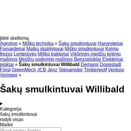
Įdėti skelbimą
Agroline
»
Miško technika
»
Šakų smulkintuvai
Harvesteriai
Forvarderiai
Malkų skaldytuvai
Miško smulkintuvai
Kelmų
frezos
Lentpjūvės
Miško traktoriai
Vikšrinės medžių kirtimo
mašinos
Medžių sodinimo mašinos
Benzopjūklai
Elektriniai
pjūklai
»
Šakų smulkintuvai Willibald
Demarol
Doppstadt
Först
GreenMech
JCB
Jenz
Teknamotor
Timberwolf
Ventura
Vermeer
»
Šakų smulkintuvai Willibald
Kategorija
šakų smulkintuvai
rodyti visas
Markė