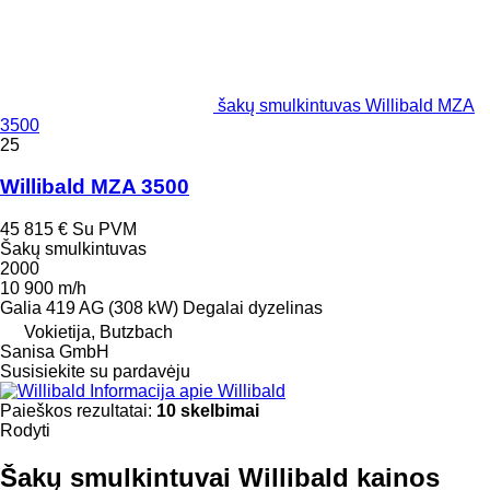
šakų smulkintuvas Willibald MZA
3500
25
Willibald MZA 3500
45 815 €
Su PVM
Šakų smulkintuvas
2000
10 900 m/h
Galia
419 AG (308 kW)
Degalai
dyzelinas
Vokietija, Butzbach
Sanisa GmbH
Susisiekite su pardavėju
Informacija apie Willibald
Paieškos rezultatai:
10 skelbimai
Rodyti
Šakų smulkintuvai Willibald kainos