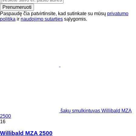
Prenumeruoti
Paspaudę čia patvirtinsite, kad sutinkate su mūsų
privatumo
politika
ir
naudojimo sutarties
sąlygomis.
šakų smulkintuvas Willibald MZA
2500
16
Willibald MZA 2500