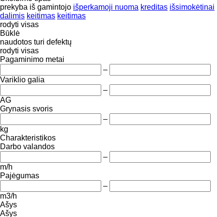
prekyba
iš gamintojo
išperkamoji nuoma
kreditas
išsimokėtinai
dalimis
keitimas
keitimas
rodyti visas
Būklė
naudotos
turi defektų
rodyti visas
Pagaminimo metai
–
Variklio galia
–
AG
Grynasis svoris
–
kg
Charakteristikos
Darbo valandos
–
m/h
Pajėgumas
–
m3/h
Ašys
Ašys