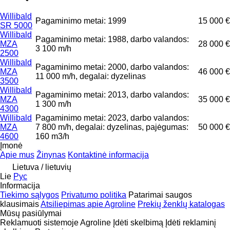
Willibald
Pagaminimo metai: 1999
15 000 €
SR 5000
Willibald
Pagaminimo metai: 1988, darbo valandos:
MZA
28 000 €
3 100 m/h
2500
Willibald
Pagaminimo metai: 2000, darbo valandos:
MZA
46 000 €
11 000 m/h, degalai: dyzelinas
3500
Willibald
Pagaminimo metai: 2013, darbo valandos:
MZA
35 000 €
1 300 m/h
4300
Willibald
Pagaminimo metai: 2023, darbo valandos:
MZA
7 800 m/h, degalai: dyzelinas, pajėgumas:
50 000 €
4600
160 m3/h
Įmonė
Apie mus
Žinynas
Kontaktinė informacija
Lietuva / lietuvių
Lie
Рус
Informacija
Tiekimo sąlygos
Privatumo politika
Patarimai saugos
klausimais
Atsiliepimas apie Agroline
Prekių ženklų katalogas
Mūsų pasiūlymai
Reklamuoti sistemoje Agroline
Įdėti skelbimą
Įdėti reklaminį