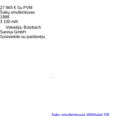
27 965 €
Su PVM
Šakų smulkintuvas
1988
3 100 m/h
Vokietija, Butzbach
Sanisa GmbH
Susisiekite su pardavėju
šakų smulkintuvas Willibald SR