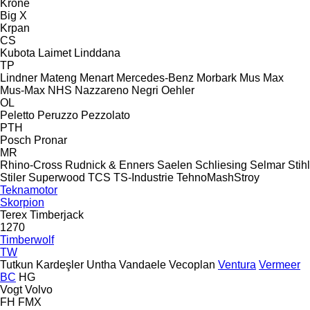
Krone
Big X
Krpan
CS
Kubota
Laimet
Linddana
TP
Lindner
Mateng
Menart
Mercedes-Benz
Morbark
Mus Max
Mus-Max
NHS
Nazzareno
Negri
Oehler
OL
Peletto
Peruzzo
Pezzolato
PTH
Posch
Pronar
MR
Rhino-Cross
Rudnick & Enners
Saelen
Schliesing
Selmar
Stihl
Stiler
Superwood
TCS
TS-Industrie
TehnoMashStroy
Teknamotor
Skorpion
Terex
Timberjack
1270
Timberwolf
TW
Tutkun Kardeşler
Untha
Vandaele
Vecoplan
Ventura
Vermeer
BC
HG
Vogt
Volvo
FH
FMX