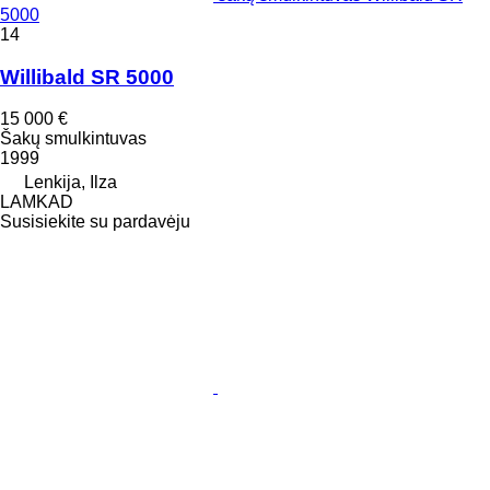
5000
14
Willibald SR 5000
15 000 €
Šakų smulkintuvas
1999
Lenkija, Ilza
LAMKAD
Susisiekite su pardavėju