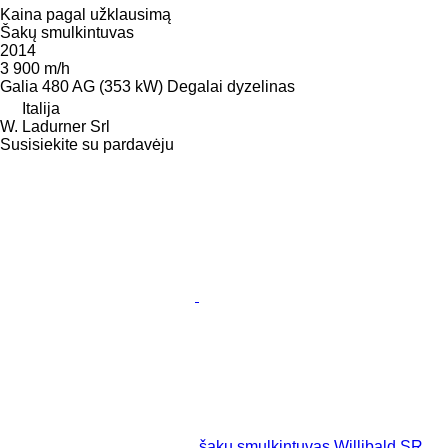
Kaina pagal užklausimą
Šakų smulkintuvas
2014
3 900 m/h
Galia
480 AG (353 kW)
Degalai
dyzelinas
Italija
W. Ladurner Srl
Susisiekite su pardavėju
šakų smulkintuvas Willibald SR