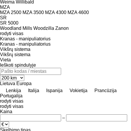
Weima
Willibald
MZA
MZA 2500
MZA 3500
MZA 4300
MZA 4600
SR
SR 5000
Woodland Mills
Woodzilla
Zanon
rodyti visas
Kranas - manipuliatorius
Kranas - manipuliatorius
Vikšrų sistema
Vikšrų sistema
Vieta
Ieškoti spindulyje
Lietuva
Europa
Lenkija
Italija
Ispanija
Vokietija
Prancūzija
Portugalija
rodyti visas
rodyti visas
Kaina
–
Skelbimo tipas