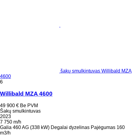
šakų smulkintuvas Willibald MZA
4600
6
Willibald MZA 4600
49 900 €
Be PVM
Šakų smulkintuvas
2023
7 750 m/h
Galia
460 AG (338 kW)
Degalai
dyzelinas
Pajėgumas
160
m3/h