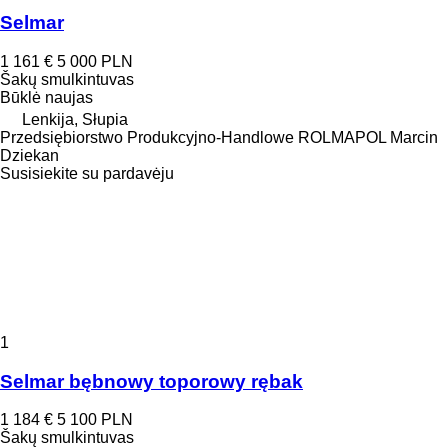
Selmar
1 161 €
5 000 PLN
Šakų smulkintuvas
Būklė
naujas
Lenkija, Słupia
Przedsiębiorstwo Produkcyjno-Handlowe ROLMAPOL Marcin
Dziekan
Susisiekite su pardavėju
1
Selmar bębnowy toporowy rębak
1 184 €
5 100 PLN
Šakų smulkintuvas