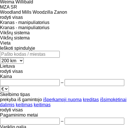
Weima
Willibald
MZA
SR
Woodland Mills
Woodzilla
Zanon
rodyti visas
Kranas - manipuliatorius
Kranas - manipuliatorius
Vikšrų sistema
Vikšrų sistema
Vieta
Ieškoti spindulyje
Lietuva
rodyti visas
Kaina
–
Skelbimo tipas
prekyba
iš gamintojo
išperkamoji nuoma
kreditas
išsimokėtinai
dalimis
keitimas
keitimas
rodyti visas
Pagaminimo metai
–
Variklio galia