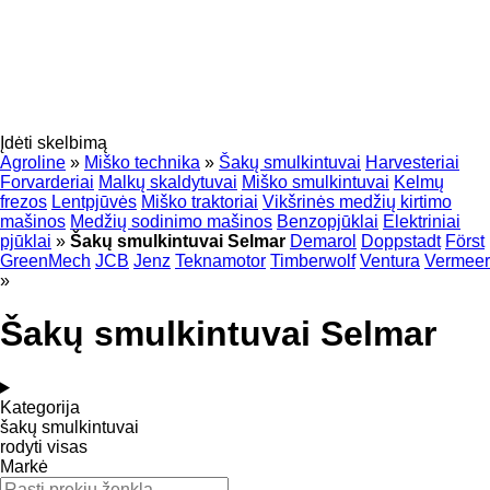
Įdėti skelbimą
Agroline
»
Miško technika
»
Šakų smulkintuvai
Harvesteriai
Forvarderiai
Malkų skaldytuvai
Miško smulkintuvai
Kelmų
frezos
Lentpjūvės
Miško traktoriai
Vikšrinės medžių kirtimo
mašinos
Medžių sodinimo mašinos
Benzopjūklai
Elektriniai
pjūklai
»
Šakų smulkintuvai Selmar
Demarol
Doppstadt
Först
GreenMech
JCB
Jenz
Teknamotor
Timberwolf
Ventura
Vermeer
»
Šakų smulkintuvai Selmar
Kategorija
šakų smulkintuvai
rodyti visas
Markė