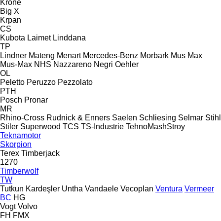
Krone
Big X
Krpan
CS
Kubota
Laimet
Linddana
TP
Lindner
Mateng
Menart
Mercedes-Benz
Morbark
Mus Max
Mus-Max
NHS
Nazzareno
Negri
Oehler
OL
Peletto
Peruzzo
Pezzolato
PTH
Posch
Pronar
MR
Rhino-Cross
Rudnick & Enners
Saelen
Schliesing
Selmar
Stihl
Stiler
Superwood
TCS
TS-Industrie
TehnoMashStroy
Teknamotor
Skorpion
Terex
Timberjack
1270
Timberwolf
TW
Tutkun Kardeşler
Untha
Vandaele
Vecoplan
Ventura
Vermeer
BC
HG
Vogt
Volvo
FH
FMX