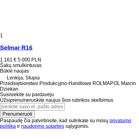
1
Selmar R16
1 161 €
5 000 PLN
Šakų smulkintuvas
Būklė
naujas
Lenkija, Słupia
Przedsiębiorstwo Produkcyjno-Handlowe ROLMAPOL Marcin
Dziekan
Susisiekite su pardavėju
Užsiprenumeruokite naujus šios rubrikos skelbimus
Prenumeruoti
Paspaudę čia patvirtinsite, kad sutinkate su mūsų
privatumo
politika
ir
naudojimo sutarties
sąlygomis.