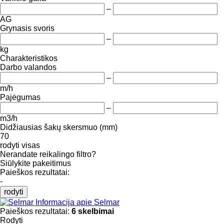
–
AG
Grynasis svoris
–
kg
Charakteristikos
Darbo valandos
–
m/h
Pajėgumas
–
m3/h
Didžiausias šakų skersmuo (mm)
70
rodyti visas
Nerandate reikalingo filtro?
Siūlykite pakeitimus
Paieškos rezultatai:
-
rodyti
Informacija apie Selmar
Paieškos rezultatai:
6 skelbimai
Rodyti