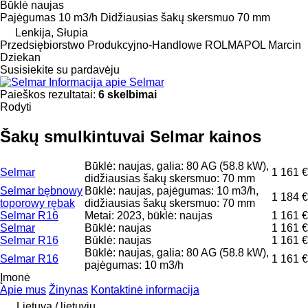
Būklė
naujas
Pajėgumas
10 m3/h
Didžiausias šakų skersmuo
70 mm
Lenkija, Słupia
Przedsiębiorstwo Produkcyjno-Handlowe ROLMAPOL Marcin
Dziekan
Susisiekite su pardavėju
Informacija apie Selmar
Paieškos rezultatai:
6 skelbimai
Rodyti
Šakų smulkintuvai Selmar kainos
Būklė: naujas, galia: 80 AG (58.8 kW),
Selmar
1 161 €
didžiausias šakų skersmuo: 70 mm
Selmar bębnowy
Būklė: naujas, pajėgumas: 10 m3/h,
1 184 €
toporowy rębak
didžiausias šakų skersmuo: 70 mm
Selmar R16
Metai: 2023, būklė: naujas
1 161 €
Selmar
Būklė: naujas
1 161 €
Selmar R16
Būklė: naujas
1 161 €
Būklė: naujas, galia: 80 AG (58.8 kW),
Selmar R16
1 161 €
pajėgumas: 10 m3/h
Įmonė
Apie mus
Žinynas
Kontaktinė informacija
Lietuva / lietuvių