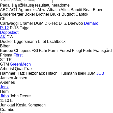
Pagal šią užklausą rezultatų neradome
ABC
AGT
Agromeks
Ahwi
Albach
Altec
Bandit
Bear
Biber
Binderberger
Boxer
Brother
Bruks
Bugnot
Captok
CK
Caravaggi
Cramer
DGM
DK-Tec
DTZ
Daewoo
Demarol
R-12
R-13
Tajga
Doppstadt
AK
DW
Dücker
Eggersmann
Eliet
Eschlböck
Biber
Europe Chippers
FSI
Fahr
Farmi Forest
Fliegl
Forte
Fransgård
Frisma
Först
ST
TR
GTM
GreenMech
Arborist
QuadTrak
Hammer
Hatz
Heizohack
Hitachi
Husmann
Iseki
JBM
JCB
Jansen
Jensen
A-series
Jenz
Hem
Jirbo
John Deere
1510 E
Junkkari
Kesla
Komptech
Crambo