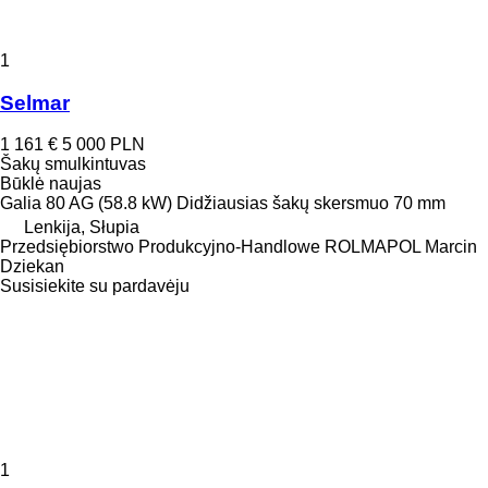
1
Selmar
1 161 €
5 000 PLN
Šakų smulkintuvas
Būklė
naujas
Galia
80 AG (58.8 kW)
Didžiausias šakų skersmuo
70 mm
Lenkija, Słupia
Przedsiębiorstwo Produkcyjno-Handlowe ROLMAPOL Marcin
Dziekan
Susisiekite su pardavėju
1