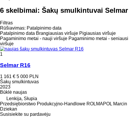
6 skelbimai:
Šakų smulkintuvai Selmar
Filtras
Rūšiavimas
:
Patalpinimo data
Patalpinimo data
Brangiausias viršuje
Pigiausias viršuje
Pagaminimo metai - nauji viršuje
Pagaminimo metai - seniausi
viršuje
1
Selmar R16
1 161 €
5 000 PLN
Šakų smulkintuvas
2023
Būklė
naujas
Lenkija, Słupia
Przedsiębiorstwo Produkcyjno-Handlowe ROLMAPOL Marcin
Dziekan
Susisiekite su pardavėju