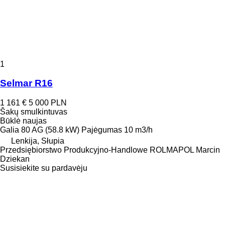
1
Selmar R16
1 161 €
5 000 PLN
Šakų smulkintuvas
Būklė
naujas
Galia
80 AG (58.8 kW)
Pajėgumas
10 m3/h
Lenkija, Słupia
Przedsiębiorstwo Produkcyjno-Handlowe ROLMAPOL Marcin
Dziekan
Susisiekite su pardavėju