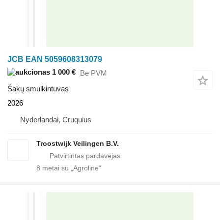
JCB EAN 5059608313079
1 000 €
Be PVM
Šakų smulkintuvas
2026
Nyderlandai, Cruquius
Troostwijk Veilingen B.V.
8
metai su „Agroline“