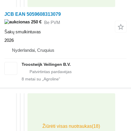
JCB EAN 5059608313079
250 €
Be PVM
Šakų smulkintuvas
2026
Nyderlandai, Cruquius
Troostwijk Veilingen B.V.
8
metai su „Agroline“