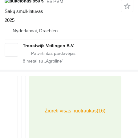
950 €
Be PVM
Šakų smulkintuvas
2025
Nyderlandai, Drachten
Troostwijk Veilingen B.V.
8
metai su „Agroline“