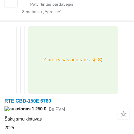
8
metai su „Agroline“
RTE GBD-150E 6780
1 250 €
Be PVM
Šakų smulkintuvas
2025