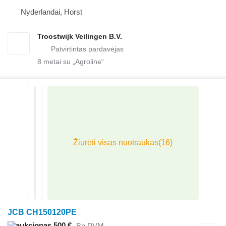
Nyderlandai, Horst
Troostwijk Veilingen B.V.
8
metai su „Agroline“
JCB CH150120PE
500 €
Be PVM