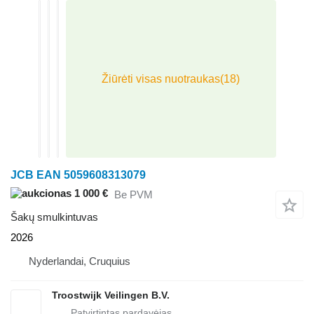
JCB EAN 5059608313079
1 000 €
Be PVM
Šakų smulkintuvas
2026
Nyderlandai, Cruquius
Troostwijk Veilingen B.V.