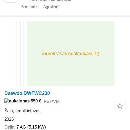
8
metai su „Agroline“
Daewoo DWFWC230
550 €
Be PVM
Šakų smulkintuvas
2025
Galia
7 AG (5.15 kW)