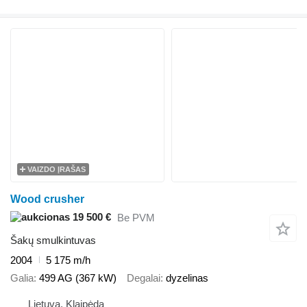
VAIZDO ĮRAŠAS
Wood crusher
19 500 €
Be PVM
Šakų smulkintuvas
2004
5 175 m/h
Galia
499 AG (367 kW)
Degalai
dyzelinas
Lietuva, Klaipėda