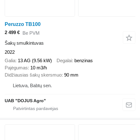
Peruzzo TB100
2 499 €
Be PVM
Šakų smulkintuvas
2022
Galia
13 AG (9.56 kW)
Degalai
benzinas
Pajėgumas
10 m3/h
Didžiausias šakų skersmuo
90 mm
Lietuva, Babtų sen.
UAB "DOJUS Agro"