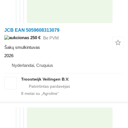
JCB EAN 5059608313079
250 €
Be PVM
Šakų smulkintuvas
2026
Nyderlandai, Cruquius
Troostwijk Veilingen B.V.
8
metai su „Agroline“