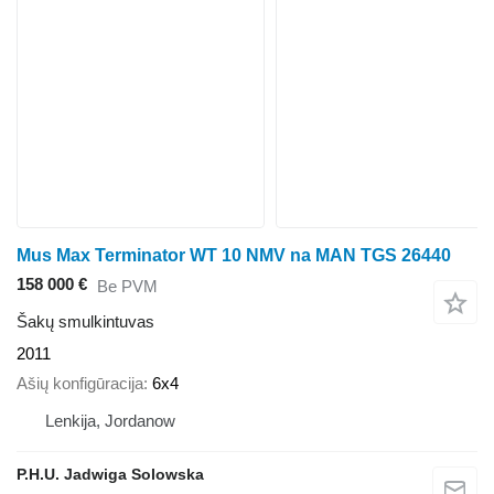
Mus Max Terminator WT 10 NMV na MAN TGS 26440
158 000 €
Be PVM
Šakų smulkintuvas
2011
Ašių konfigūracija
6x4
Lenkija, Jordanow
P.H.U. Jadwiga Solowska