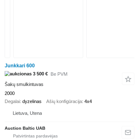
Junkkari 600
3 500 €
Be PVM
Šakų smulkintuvas
2000
Degalai
dyzelinas
Ašių konfigūracija
4x4
Lietuva, Utena
Auction Baltic UAB