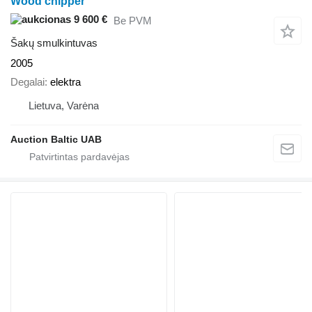
Wood chipper
9 600 €
Be PVM
Šakų smulkintuvas
2005
Degalai
elektra
Lietuva, Varėna
Auction Baltic UAB