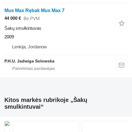
Mus Max Rębak Mus Max 7
44 000 €
Be PVM
Šakų smulkintuvas
2009
Lenkija, Jordanow
P.H.U. Jadwiga Solowska
Kitos markės rubrikoje „Šakų
smulkintuvai“