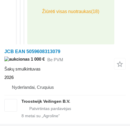
JCB EAN 5059608313079
1 000 €
Be PVM
Šakų smulkintuvas
2026
Nyderlandai, Cruquius
Troostwijk Veilingen B.V.
8
metai su „Agroline“