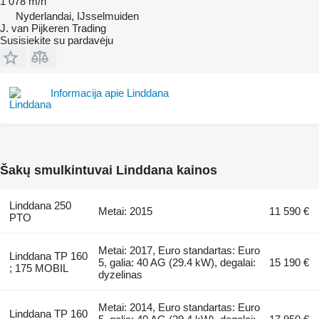
1 078 m/h
Nyderlandai, IJsselmuiden
J. van Pijkeren Trading
Susisiekite su pardavėju
Informacija apie Linddana
Šakų smulkintuvai Linddana kainos
Linddana 250
Metai: 2015
11 590 €
PTO
Metai: 2017, Euro standartas: Euro
Linddana TP 160
5, galia: 40 AG (29.4 kW), degalai:
15 190 €
; 175 MOBIL
dyzelinas
Metai: 2014, Euro standartas: Euro
Linddana TP 160