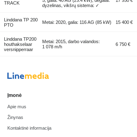
5, galia: 40 AG (29.4 kW), degalai:
17 950 €
TRACK
dyzelinas, vikšrų sistema: ✓
Linddana TP 200
Metai: 2020, galia: 116 AG (85 kW)
15 400 €
PTO
Linddana TP200
Metai: 2015, darbo valandos:
houthakselaar
6 750 €
1 078 m/h
versnipperraar
Įmonė
Apie mus
Žinynas
Kontaktinė informacija