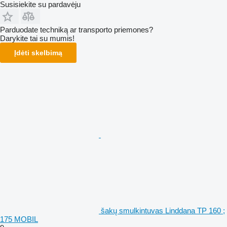
Susisiekite su pardavėju
Parduodate techniką ar transporto priemones?
Darykite tai su mumis!
Įdėti skelbimą
šakų smulkintuvas Linddana TP 160 ;
175 MOBIL