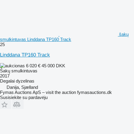
šakų
smulkintuvas Linddana TP160 Track
25
Linddana TP160 Track
6 020 €
45 000 DKK
Šakų smulkintuvas
2017
Degalai
dyzelinas
Danija, Sjælland
Fymas Auctions ApS – visit the auction fymasauctions.dk
Susisiekite su pardavėju