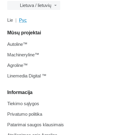
Lietuva / lietuvių
Lie
Рус
Mūsų projektai
Autoline™
Machineryline™
Agroline™
Linemedia Digital ™
Informacija
Tiekimo sąlygos
Privatumo politika
Patarimai saugos klausimais