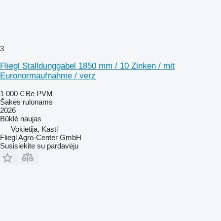
3
Fliegl Stalldunggabel 1850 mm / 10 Zinken / mit
Euronormaufnahme / verz
1 000 €
Be PVM
Šakės rulonams
2026
Būklė
naujas
Vokietija, Kastl
Fliegl Agro-Center GmbH
Susisiekite su pardavėju