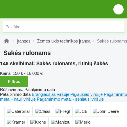
Įrangos
Žemės ūkio technikos įranga
Šakės rulonam
Šakės rulonams
146 skelbimai:
Šakės rulonams, ritinių šakės
Kaina:
150 € - 16 000 €
Filtras
Rūšiavimas
:
Patalpinimo data
Patalpinimo data
Brangiausias viršuje
Pigiausias viršuje
Pagaminimo
metai - nauji viršuje
Pagaminimo metai - seniausi viršuje