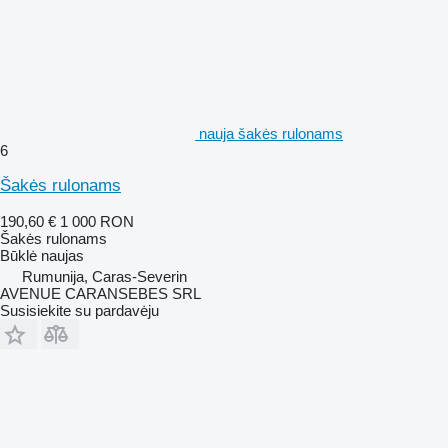
nauja šakės rulonams
6
Šakės rulonams
190,60 €
1 000 RON
Šakės rulonams
Būklė
naujas
Rumunija, Caras-Severin
AVENUE CARANSEBES SRL
Susisiekite su pardavėju