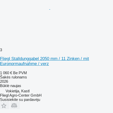
3
Fliegl Stalldunggabel 2050 mm / 11 Zinken / mit
Euronormaufnahme / verz
1 060 €
Be PVM
Šakės rulonams
2026
Būklė
naujas
Vokietija, Kastl
Fliegl Agro-Center GmbH
Susisiekite su pardavėju