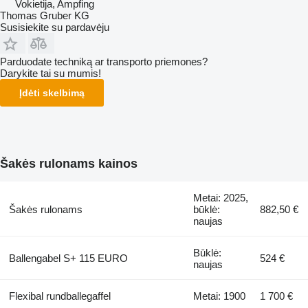
Vokietija, Ampfing
Thomas Gruber KG
Susisiekite su pardavėju
Parduodate techniką ar transporto priemones?
Darykite tai su mumis!
Įdėti skelbimą
Šakės rulonams kainos
Metai: 2025,
Šakės rulonams
būklė:
882,50 €
naujas
Būklė:
Ballengabel S+ 115 EURO
524 €
naujas
Flexibal rundballegaffel
Metai: 1900
1 700 €