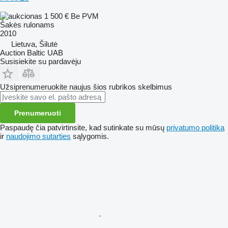
1 500 €
Be PVM
Šakės rulonams
2010
Lietuva, Šilutė
Auction Baltic UAB
Susisiekite su pardavėju
Užsiprenumeruokite naujus šios rubrikos skelbimus
Prenumeruoti
Paspaudę čia patvirtinsite, kad sutinkate su mūsų
privatumo politika
ir
naudojimo sutarties
sąlygomis.