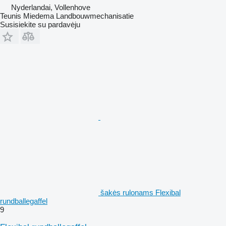
Nyderlandai, Vollenhove
Teunis Miedema Landbouwmechanisatie
Susisiekite su pardavėju
šakės rulonams Flexibal
rundballegaffel
9