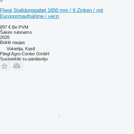
Fliegl Stalldunggabel 1650 mm / 9 Zinken / mit
Euronormaufnahme / verzi
897 €
Be PVM
Šakės rulonams
2026
Būklė
naujas
Vokietija, Kastl
Fliegl Agro-Center GmbH
Susisiekite su pardavėju