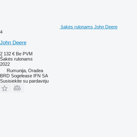
šakės rulonams John Deere
4
John Deere
2 132 €
Be PVM
Šakės rulonams
2022
Rumunija, Oradea
BRD Sogelease IFN SA
Susisiekite su pardavėju