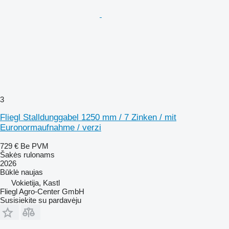
3
Fliegl Stalldunggabel 1250 mm / 7 Zinken / mit
Euronormaufnahme / verzi
729 €
Be PVM
Šakės rulonams
2026
Būklė
naujas
Vokietija, Kastl
Fliegl Agro-Center GmbH
Susisiekite su pardavėju