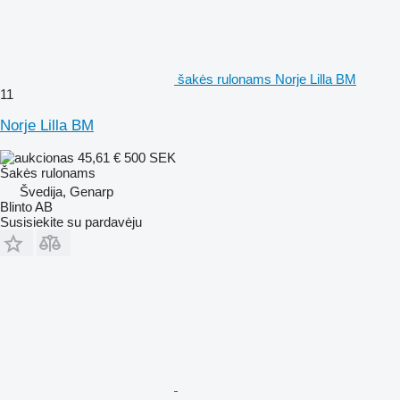
šakės rulonams Norje Lilla BM
11
Norje Lilla BM
45,61 €
500 SEK
Šakės rulonams
Švedija, Genarp
Blinto AB
Susisiekite su pardavėju