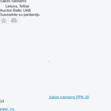
Šakės rulonams
Lietuva, Telšiai
Auction Baltic UAB
Susisiekite su pardavėju
šakės rulonams PPK-20
14
PPK-20