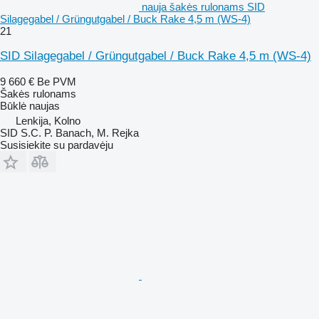
nauja šakės rulonams SID
Silagegabel / Grüngutgabel / Buck Rake 4,5 m (WS-4)
21
SID Silagegabel / Grüngutgabel / Buck Rake 4,5 m (WS-4)
9 660 €
Be PVM
Šakės rulonams
Būklė
naujas
Lenkija, Kolno
SID S.C. P. Banach, M. Rejka
Susisiekite su pardavėju