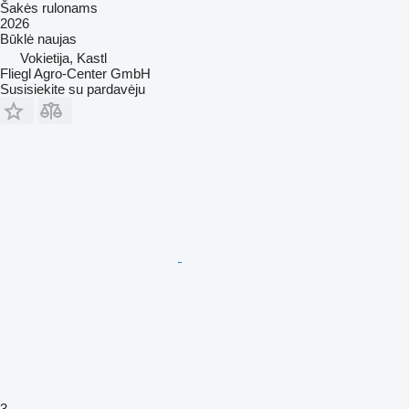
Šakės rulonams
2026
Būklė
naujas
Vokietija, Kastl
Fliegl Agro-Center GmbH
Susisiekite su pardavėju
3