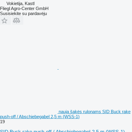
Vokietija, Kastl
Fliegl Agro-Center GmbH
Susisiekite su pardavėju
nauja šakės rulonams SID Buck rake
push-off / Abschiebegabel 2,5 m (WSS-1)
19
SID Buck rake push-off / Abschiebegabel 2,5 m (WSS-1)