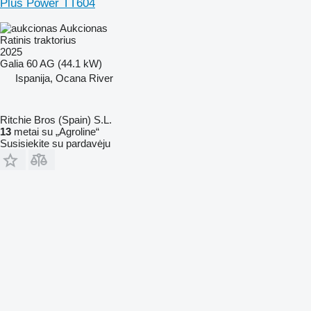
Plus Power TT604
Aukcionas
Ratinis traktorius
2025
Galia
60 AG (44.1 kW)
Ispanija, Ocana River
Ritchie Bros (Spain) S.L.
13
metai su „Agroline“
Susisiekite su pardavėju