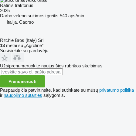
Aukcionas
Ratinis traktorius
2025
Darbo veleno sukimosi greitis
540 aps/min
Italija, Caorso
Ritchie Bros (Italy) Srl
13
metai su „Agroline“
Susisiekite su pardavėju
Užsiprenumeruokite naujus šios rubrikos skelbimus
Prenumeruoti
Paspaudę čia patvirtinsite, kad sutinkate su mūsų
privatumo politika
ir
naudojimo sutarties
sąlygomis.