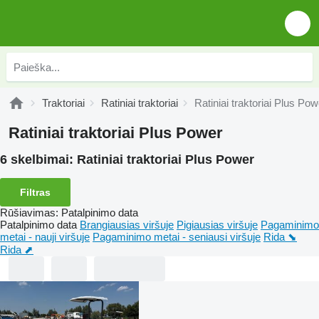
Traktoriai
Ratiniai traktoriai
Ratiniai traktoriai Plus Pow
Ratiniai traktoriai Plus Power
6 skelbimai:
Ratiniai traktoriai Plus Power
Filtras
Rūšiavimas
:
Patalpinimo data
Patalpinimo data
Brangiausias viršuje
Pigiausias viršuje
Pagaminimo
metai - nauji viršuje
Pagaminimo metai - seniausi viršuje
Rida ⬊
Rida ⬈