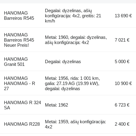
Degalai: dyzelinas, ašių
HANOMAG
konfigūracija: 4x2, greitis: 21
13 690 €
Barreiros R545
km/h
HANOMAG
Metai: 1960, degalai: dyzelinas,
Barreiros R545
7 021 €
ašių konfigūracija: 4x2
Neuer Preis!
HANOMAG
Degalai: dyzelinas
5 000 €
Granit 501
HANOMAG
Metai: 1956, rida: 1 001 km,
HANOMAG - R
galia: 27.19 AG (19.99 kW),
10 900 €
27
degalai: dyzelinas
HANOMAG R 324
Metai: 1962
6 723 €
SA
Metai: 1959, ašių konfigūracija:
HANOMAG R228
2 400 €
4x2