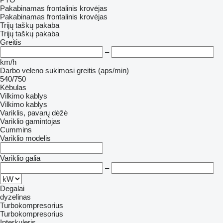
Pakabinamas frontalinis krovėjas
Pakabinamas frontalinis krovėjas
Trijų taškų pakaba
Trijų taškų pakaba
Greitis
–
km/h
Darbo veleno sukimosi greitis (aps/min)
540/750
Kėbulas
Vilkimo kablys
Vilkimo kablys
Variklis, pavarų dėžė
Variklio gamintojas
Cummins
Variklio modelis
Variklio galia
–
Degalai
dyzelinas
Turbokompresorius
Turbokompresorius
Interkuleris