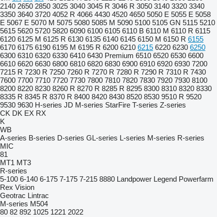
2140
2650
2850
3025
3040
3045 R
3046 R
3050
3140
3320
3340
3350
3640
3720
4052 R
4066
4430
4520
4650
5050 E
5055 E
5058
E
5067 E
5070 M
5075
5080
5085 M
5090
5100
5105 GN
5115
5210
5615
5620
5720
5820
6090
6100
6105
6110 B
6110 M
6110 R
6115
6120
6125 M
6125 R
6130
6135
6140
6145
6150 M
6150 R
6155
6170
6175
6190
6195 M
6195 R
6200
6210
6215
6220
6230
6250
6300
6310
6320
6330
6410
6430 Premium
6510
6520
6530
6600
6610
6620
6630
6800
6810
6820
6830
6900
6910
6920
6930
7200
7215 R
7230 R
7250
7260 R
7270 R
7280 R
7290 R
7310 R
7430
7600
7700
7710
7720
7730
7800
7810
7820
7830
7920
7930
8100
8200
8220
8230
8260 R
8270 R
8285 R
8295
8300
8310
8320
8330
8335 R
8345 R
8370 R
8400
8420
8430
8520
8530
9510 R
9520
9530
9630
H-series
JD
M-series
StarFire
T-series
Z-series
CK
DK
EX
RX
K
WB
A-series
B-series
D-series
GL-series
L-series
M-series
R-series
MIC
81
MT1
MT3
R-series
5-100
6-140
6-175
7-175
7-215
8880
Landpower
Legend
Powerfarm
Rex
Vision
Geotrac
Lintrac
M-series
M504
80
82
892
1025
1221
2022