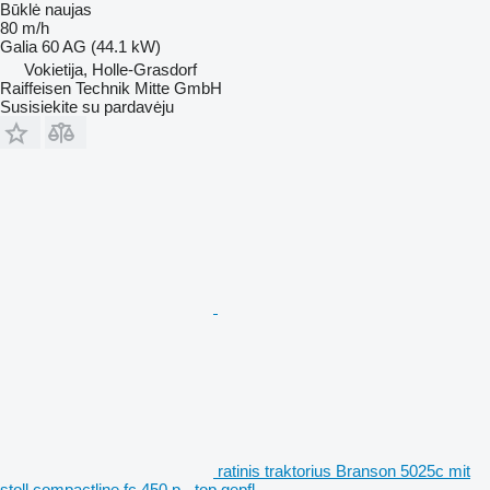
Būklė
naujas
80 m/h
Galia
60 AG (44.1 kW)
Vokietija, Holle-Grasdorf
Raiffeisen Technik Mitte GmbH
Susisiekite su pardavėju
ratinis traktorius Branson 5025c mit
stoll compactline fc 450 p - top gepfl