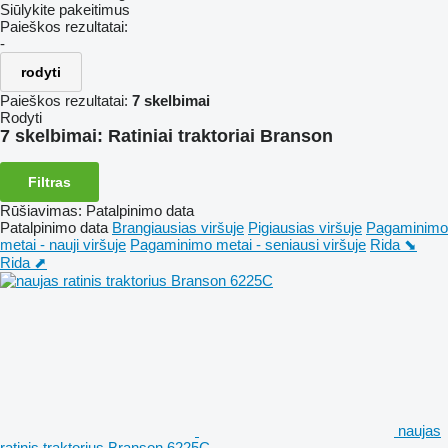
Siūlykite pakeitimus
Paieškos rezultatai:
-
rodyti
Paieškos rezultatai:
7 skelbimai
Rodyti
7 skelbimai:
Ratiniai traktoriai Branson
Filtras
Rūšiavimas
:
Patalpinimo data
Patalpinimo data
Brangiausias viršuje
Pigiausias viršuje
Pagaminimo
metai - nauji viršuje
Pagaminimo metai - seniausi viršuje
Rida ⬊
Rida ⬈
naujas
ratinis traktorius Branson 6225C