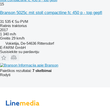
15
Branson 5025c mit stoll compactline fc 450 p - top gepfl
31 535 €
Su PVM
Ratinis traktorius
2017
1 340 m/h
Greitis
29 km/h
Vokietija, De-54636 Rittersdorf
E-FARM GmbH
Susisiekite su pardavėju
Informacija apie Branson
Paieškos rezultatai:
7 skelbimai
Rodyti