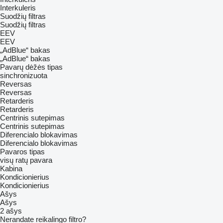
Interkuleris
Suodžių filtras
Suodžių filtras
EEV
EEV
„AdBlue“ bakas
„AdBlue“ bakas
Pavarų dėžės tipas
sinchronizuota
Reversas
Reversas
Retarderis
Retarderis
Centrinis sutepimas
Centrinis sutepimas
Diferencialo blokavimas
Diferencialo blokavimas
Pavaros tipas
visų ratų pavara
Kabina
Kondicionierius
Kondicionierius
Ašys
Ašys
2 ašys
Nerandate reikalingo filtro?