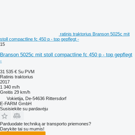
ratinis traktorius Branson 5025c mit
stoll compactline fc 450 p - top gepflegt -
15
Branson 5025c mit stoll compactline fc 450 p - top gepflegt
-
31 535 €
Su PVM
Ratinis traktorius
2017
1 340 m/h
Greitis
29 km/h
Vokietija, De-54636 Rittersdorf
E-FARM GmbH
Susisiekite su pardavėju
Parduodate techniką ar transporto priemones?
Darykite tai su mumis!