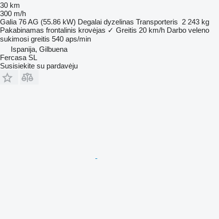
30 km
300 m/h
Galia
76 AG (55.86 kW)
Degalai
dyzelinas
Transporteris
2 243 kg
Pakabinamas frontalinis krovėjas
✓
Greitis
20 km/h
Darbo veleno
sukimosi greitis
540 aps/min
Ispanija, Gilbuena
Fercasa SL
Susisiekite su pardavėju