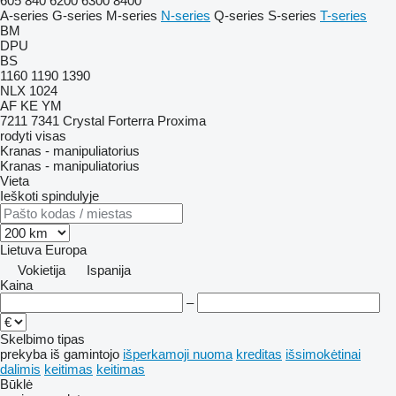
605
840
6200
6300
8400
A-series
G-series
M-series
N-series
Q-series
S-series
T-series
BM
DPU
BS
1160
1190
1390
NLX 1024
AF
KE
YM
7211
7341
Crystal
Forterra
Proxima
rodyti visas
Kranas - manipuliatorius
Kranas - manipuliatorius
Vieta
Ieškoti spindulyje
Lietuva
Europa
Vokietija
Ispanija
Kaina
–
Skelbimo tipas
prekyba
iš gamintojo
išperkamoji nuoma
kreditas
išsimokėtinai
dalimis
keitimas
keitimas
Būklė