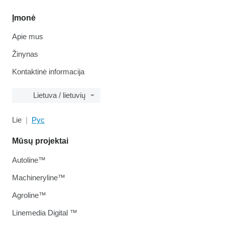
Įmonė
Apie mus
Žinynas
Kontaktinė informacija
Lietuva / lietuvių
Lie
Рус
Mūsų projektai
Autoline™
Machineryline™
Agroline™
Linemedia Digital ™