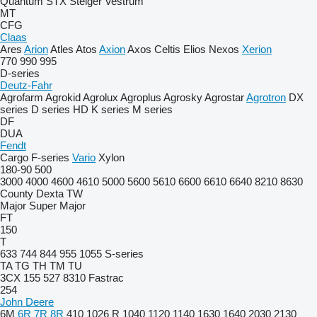
Quantum
STX
Steiger
Vestrum
MT
CFG
Claas
Ares
Arion
Atles
Atos
Axion
Axos
Celtis
Elios
Nexos
Xerion
770
990
995
D-series
Deutz-Fahr
Agrofarm
Agrokid
Agrolux
Agroplus
Agrosky
Agrostar
Agrotron
DX
series
D series
HD
K series
M series
DF
DUA
Fendt
Cargo
F-series
Vario
Xylon
180-90
500
3000
4000
4600
4610
5000
5600
5610
6600
6610
6640
8210
8630
County
Dexta
TW
Major
Super Major
FT
150
T
633
744
844
955
1055
S-series
TA
TG
TH
TM
TU
3CX
155
527
8310
Fastrac
254
John Deere
6M
6R
7R
8R
410
1026 R
1040
1120
1140
1630
1640
2030
2130