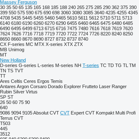
Massey Ferguson
30
35
50
65
135
165
168
185
188
240
265
275
285
290
362
375
390
399
550
575
590
675
690
698
3060
3080
3085
3640
4235
4255
4345
4708
5435
5445
5455
5460
5465
5610
5611
5612
5710
5711
5713
6140
6180
6190
6260
6270
6290
6455
6460
6465
6475
6480
6485
6490
6495
6499
6713
6715
6716
7475
7480
7616
7618
7619
7620
7624
7626
7716
7718
7719
7720
7722
7724
7726
8220
8240
8250
8650
8660
8670
8690
8727
8732
8737
8740
CX
F-series
MC
MTX
X-series
XTX
ZTX
MB
Unimog
MT
New Holland
D-series
G-series
L-series
M-series
NH
T-series
TC
TD
TG
TL
TM
TN
TS
TVT
TT
Ares
Celtis
Ceres
Ergos
Temis
Antares
Argon
Corsaro
Dorado
Explorer
Frutteto
Laser
Ranger
Rubin
Silver
Virtus
SP
ST
26
50
60
75
90
640
9086
9094
9105
Absolut CVT
CVT
Expert CVT
Kompakt
Multi
Profi
Terrus CVT
T503
445
3512