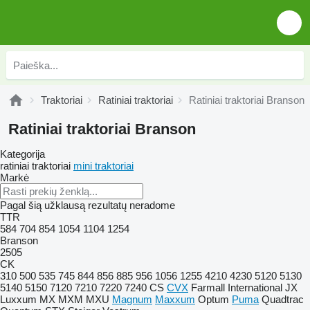
Traktoriai
Ratiniai traktoriai
Ratiniai traktoriai Branson
Ratiniai traktoriai Branson
Kategorija
ratiniai traktoriai
mini traktoriai
Markė
Pagal šią užklausą rezultatų neradome
TTR
584
704
854
1054
1104
1254
Branson
2505
CK
310
500
535
745
844
856
885
956
1056
1255
4210
4230
5120
5130
5140
5150
7120
7210
7220
7240
CS
CVX
Farmall
International
JX
Luxxum
MX
MXM
MXU
Magnum
Maxxum
Optum
Puma
Quadtrac