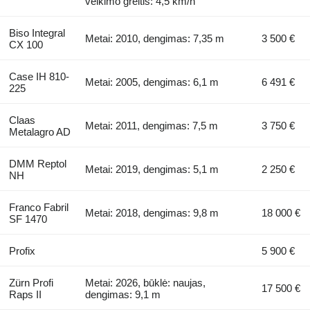
veikimo greitis: 4,5 km/h
Biso Integral
Metai: 2010, dengimas: 7,35 m
3 500 €
CX 100
Case IH 810-
Metai: 2005, dengimas: 6,1 m
6 491 €
225
Claas
Metai: 2011, dengimas: 7,5 m
3 750 €
Metalagro AD
DMM Reptol
Metai: 2019, dengimas: 5,1 m
2 250 €
NH
Franco Fabril
Metai: 2018, dengimas: 9,8 m
18 000 €
SF 1470
Profix
5 900 €
Zürn Profi
Metai: 2026, būklė: naujas,
17 500 €
Raps II
dengimas: 9,1 m