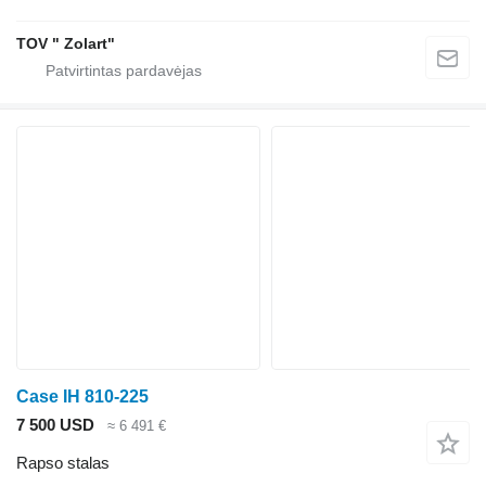
TOV " Zolart"
Case IH 810-225
7 500 USD
≈ 6 491 €
Rapso stalas