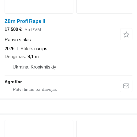
Zürn Profi Raps II
17 500 €
Su PVM
Rapso stalas
2026
Būklė
naujas
Dengimas
9,1 m
Ukraina, Kropivnitskiy
AgroKar