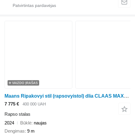
VAIZDO ĮRAŠAS
Maans Ripakovyi stil (rapsovyistol) dlia CLAAS MAXFLEX 1350
7 775 €
400 000 UAH
Rapso stalas
2024
Būklė
naujas
Dengimas
9 m