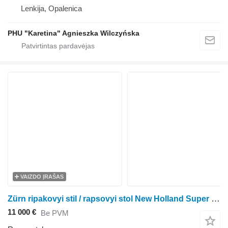
Lenkija, Opalenica
PHU "Karetina" Agnieszka Wilczyńska
VAIZDO ĮRAŠAS
Zürn ripakovyi stil / rapsovyi stol New Holland Super Flex
11 000 €
Be PVM