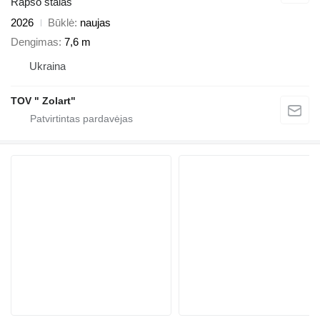
Rapso stalas
2026
Būklė
naujas
Dengimas
7,6 m
Ukraina
TOV " Zolart"