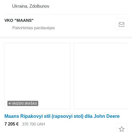
Ukraina, Zdolbunov
VKO "MAANS"
VAIZDO ĮRAŠAS
Maans Ripakovyi stil (rapsovyi stol) dlia John Deere
7 205 €
370 700 UAH