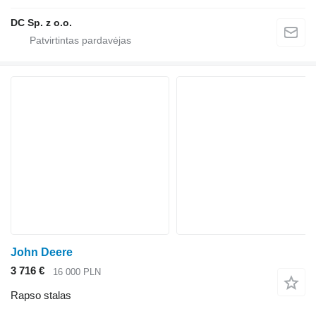
DC Sp. z o.o.
John Deere
3 716 €
16 000 PLN
Rapso stalas