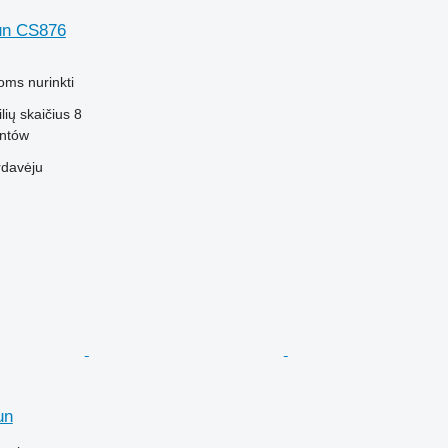
un CS876
M
oms nurinkti
ilių skaičius
8
antów
rdavėju
un