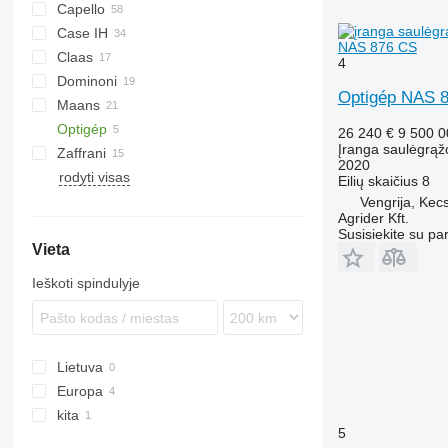
Capello
Case IH
Helianthus
NAS 876 CS
Claas
9230
4
Dominoni
Sunspeed
Optigép NAS 
Maans
Free Sun
MHS
GO
SF
HORIZON
Optigép
Top Sun
1040
SFH
26 240 €
9 500 
Įranga saulėgrąž
Zaffrani
OptiSun
2020
rodyti visas
Sunflower Champion
Eilių skaičius
8
Vengrija, Ke
Agrider Kft.
Susisiekite su pa
Vieta
Ieškoti spindulyje
Lietuva
Europa
kita
Vengrija
5
Rumunija
Ukraina