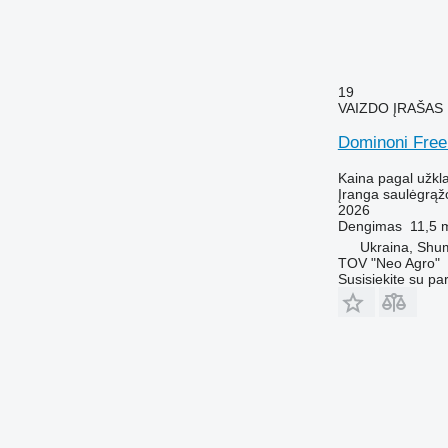
19
VAIZDO ĮRAŠAS
Dominoni Free
Kaina pagal užkl
Įranga saulėgrąž
2026
Dengimas
11,5 
Ukraina, Shum
TOV "Neo Agro"
Susisiekite su pa