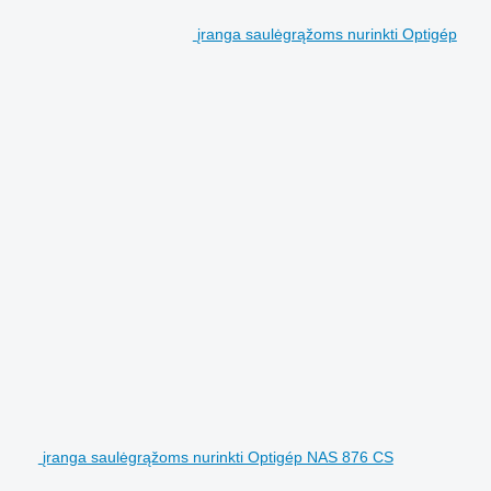
įranga saulėgrąžoms nurinkti Optigép
įranga saulėgrąžoms nurinkti Optigép NAS 876 CS