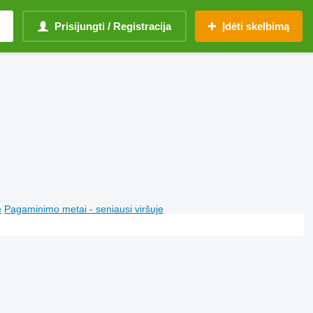
Prisijungti / Registracija
Įdėti skelbimą
e
Pagaminimo metai - seniausi viršuje