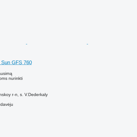
e Sun GFS 760
ausimą
oms nurinkti
skoy r-n, s. V.Dederkaly
rdavėju