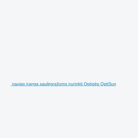
naujas įranga saulėgrąžoms nurinkti Optigép OptiSun