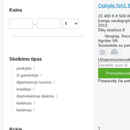
Lenkija
Optigép NAS 
Kaina
23 480 €
8 500 
Įranga saulėgrąž
–
2013
Eilių skaičius
8
Vengrija, Ke
Agrider Kft.
Susisiekite su pa
Skelbimo tipas
Užsiprenumeruoki
prekyba
Prenumeruot
iš gamintojo
Paspaudę čia patv
išperkamoji nuoma
kreditas
išsimokėtinai dalimis
keitimas
keitimas
7
Būklė