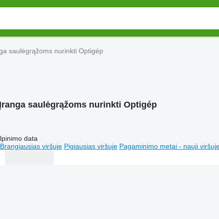
ga saulėgrąžoms nurinkti Optigép
Įranga saulėgrąžoms nurinkti Optigép
lpinimo data
Brangiausias viršuje
Pigiausias viršuje
Pagaminimo metai - nauji viršuj