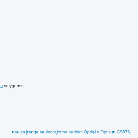
es
sąlygomis.
naujas įranga saulėgrąžoms nurinkti Optigép Optisun CS876