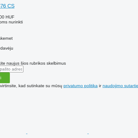
876 CS
000 HUF
oms nurinkti
cskemet
rdavėju
te naujus šios rubrikos skelbimus
i
irtinsite, kad sutinkate su mūsų
privatumo politika
ir
naudojimo sutarti