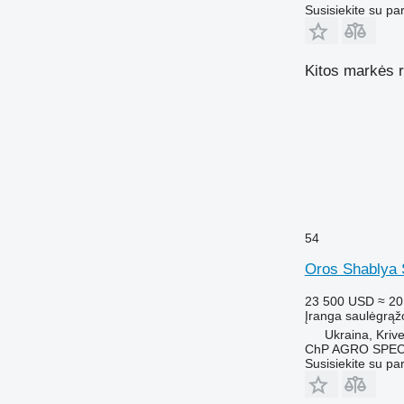
Susisiekite su pa
Kitos markės r
54
Oros Shablya 
23 500 USD
≈ 20
Įranga saulėgrąž
Ukraina, Kriv
ChP AGRO SPEC
Susisiekite su pa