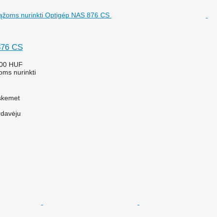
876 CS
000 HUF
oms nurinkti
cskemet
rdavėju