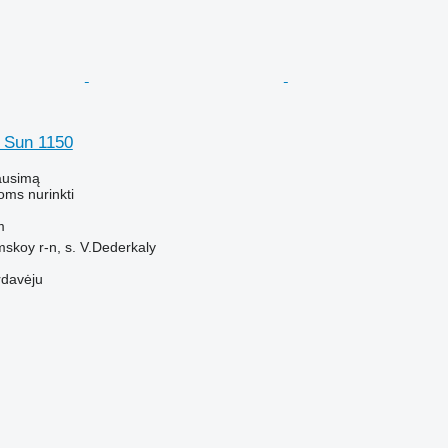
 Sun 1150
ausimą
oms nurinkti
m
skoy r-n, s. V.Dederkaly
rdavėju