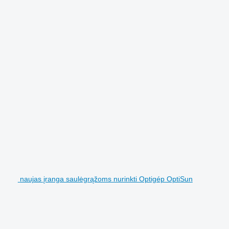
naujas įranga saulėgrąžoms nurinkti Optigép OptiSun