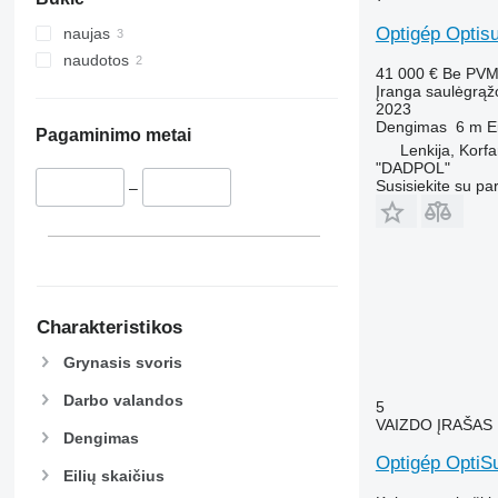
Optigép Optis
naujas
naudotos
41 000 €
Be PV
Įranga saulėgrąž
2023
Dengimas
6 m
E
Pagaminimo metai
Lenkija, Korf
"DADPOL"
Susisiekite su pa
–
Charakteristikos
Grynasis svoris
Darbo valandos
5
VAIZDO ĮRAŠAS
Dengimas
Optigép OptiS
Eilių skaičius