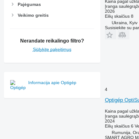
Kaina pagal užkl
Pajėgumas
Įranga saulėgrąž
2026
Veikimo greitis
Eilių skaičius
8
Ukraina, Kyiv
Susisiekite su pa
Nerandate reikalingo filtro?
Siūlykite pakeitimus
Informacija apie Optigép
4
Optigép OptiS
Kaina pagal užkl
Įranga saulėgrąž
2024
Eilių skaičius
6
Ve
Rumunija, Or
SMART AGRO M