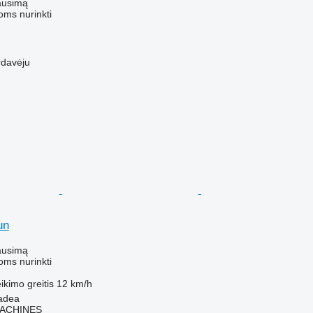
ausimą
oms nurinkti
rdavėju
un
ausimą
oms nurinkti
ikimo greitis
12 km/h
adea
ACHINES