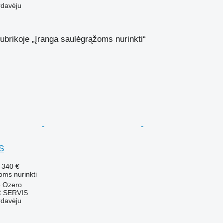
rdavėju
ubrikoje „Įranga saulėgrąžoms nurinkti“
S
 340 €
oms nurinkti
e Ozero
 SERVIS
rdavėju