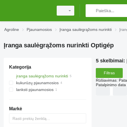
Agroline
Pjaunamosios
Įranga saulėgrąžoms nurinkti
Įran
Įranga saulėgrąžoms nurinkti Optigép
5 skelbimai:
Kategorija
Filtras
įranga saulėgrąžoms nurinkti
Rūšiavimas
:
Pata
kukurūzų pjaunamosios
Patalpinimo data
lanksti pjaunamosios
Markė