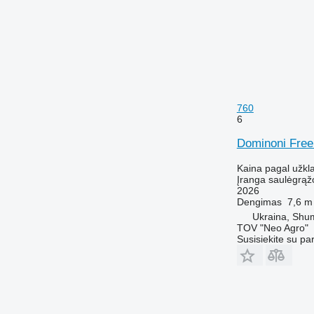
760
6
Dominoni Fre
Kaina pagal užkl
Įranga saulėgrąž
2026
Dengimas
7,6 m
Ukraina, Shum
TOV "Neo Agro"
Susisiekite su pa