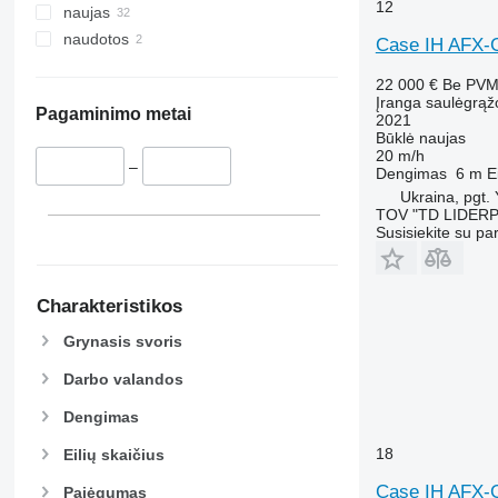
12
naujas
naudotos
Case IH AFX-
22 000 €
Be PV
Įranga saulėgrąž
Pagaminimo metai
2021
Būklė
naujas
20 m/h
–
Dengimas
6 m
E
Ukraina, pgt.
TOV "TD LIDER
Susisiekite su pa
Charakteristikos
Grynasis svoris
Darbo valandos
Dengimas
18
Eilių skaičius
Case IH AFX-
Pajėgumas