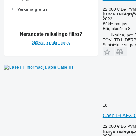
Veikimo greitis
22 000 €
Be PV
Įranga saulėgrąž
2022
Būklė
naujas
Eilių skaičius
8
Nerandate reikalingo filtro?
Ukraina, pgt.
TOV "TD LIDER
Siūlykite pakeitimus
Susisiekite su pa
Informacija apie Case IH
18
Case IH AFX-
22 000 €
Be PV
Įranga saulėgrąž
2020