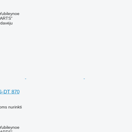
 Yubileynoe
PARTS"
rdavėju
G-DT 870
M
oms nurinkti
 Yubileynoe
PARTS"