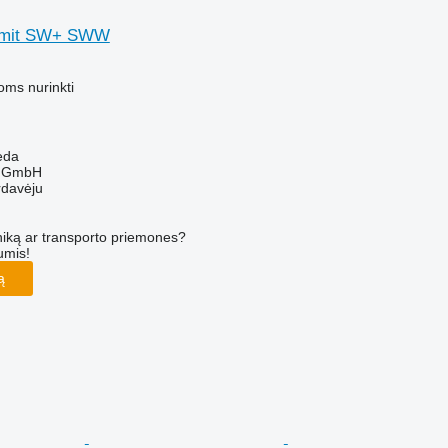
 mit SW+ SWW
oms nurinkti
leda
r GmbH
rdavėju
iką ar transporto priemones?
umis!
ą