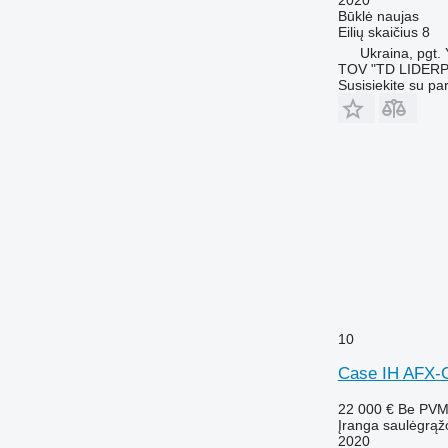
Būklė
naujas
Eilių skaičius
8
Ukraina, pgt.
TOV "TD LIDER
Susisiekite su pa
10
Case IH AFX-
22 000 €
Be PV
Įranga saulėgrąž
2020