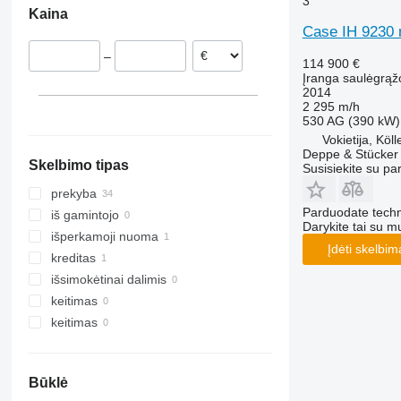
3
Kaina
Case IH 9230
–
114 900 €
Įranga saulėgrąž
2014
2 295 m/h
530 AG (390 kW)
Vokietija, Köl
Deppe & Stücke
Skelbimo tipas
Susisiekite su pa
prekyba
Parduodate techn
iš gamintojo
Darykite tai su m
išperkamoji nuoma
Įdėti skelbim
kreditas
išsimokėtinai dalimis
keitimas
keitimas
Būklė