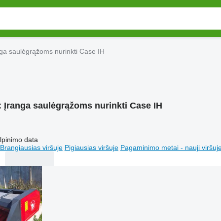
ga saulėgrąžoms nurinkti Case IH
:
Įranga saulėgrąžoms nurinkti Case IH
lpinimo data
Brangiausias viršuje
Pigiausias viršuje
Pagaminimo metai - nauji viršuj