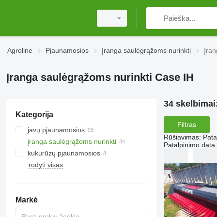
Agroline
Pjaunamosios
Įranga saulėgrąžoms nurinkti
Įran
Įranga saulėgrąžoms nurinkti Case IH
34 skelbimai
Kategorija
Filtras
javų pjaunamosios
Rūšiavimas
:
Pata
įranga saulėgrąžoms nurinkti
Patalpinimo data
kukurūzų pjaunamosios
rodyti visas
Markė