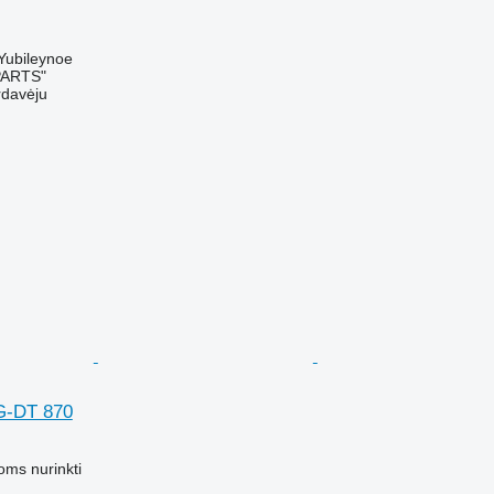
 Yubileynoe
PARTS"
rdavėju
G-DT 870
M
oms nurinkti