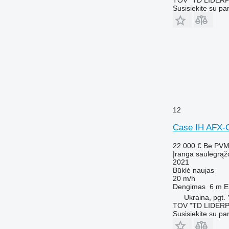
Susisiekite su pa
12
Case IH AFX-
22 000 €
Be PV
Įranga saulėgrąž
2021
Būklė
naujas
20 m/h
Dengimas
6 m
E
Ukraina, pgt.
TOV "TD LIDER
Susisiekite su pa