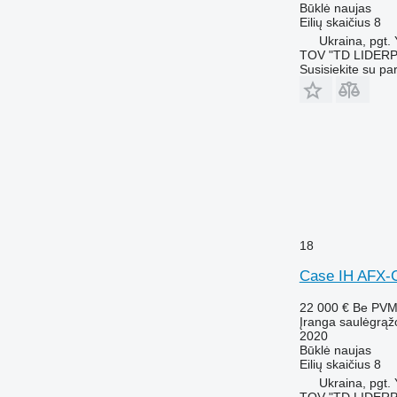
Būklė
naujas
Eilių skaičius
8
Ukraina, pgt.
TOV "TD LIDER
Susisiekite su pa
18
Case IH AFX-
22 000 €
Be PV
Įranga saulėgrąž
2020
Būklė
naujas
Eilių skaičius
8
Ukraina, pgt.
TOV "TD LIDER