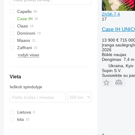
Capello
ZhSK-7,4
Case IH
Helianthus
17
Claas
9230
Case IH UNIC
Dominoni
Sunspeed
13 900 €
715 00
Maans
Free Sun
MHS
GO
SF
HORIZON
Įranga saulėgrąž
Zaffrani
Top Sun
1040
SFH
OptiSun
2026
Būklė
naujas
rodyti visas
Sunflower Champion
Dengimas
7,4 m
Ukraina, Kyiv
Sopin S.V.
Susisiekite su pa
Vieta
Ieškoti spindulyje
Lietuva
kita
Ukraina