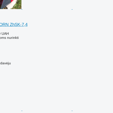
ORN ZhSK-7,4
0 UAH
oms nurinkti
rdavėju