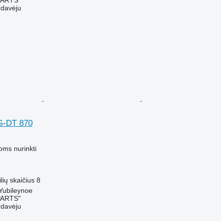
rdavėju
G-DT 870
M
oms nurinkti
ilių skaičius
8
 Yubileynoe
PARTS"
rdavėju