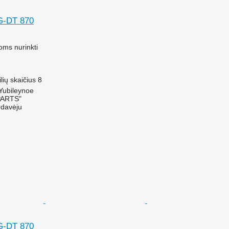
G-DT 870
M
oms nurinkti
ilių skaičius
8
 Yubileynoe
PARTS"
rdavėju
G-DT 870