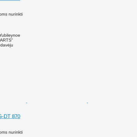
M
oms nurinkti
 Yubileynoe
PARTS"
rdavėju
G-DT 870
M
oms nurinkti