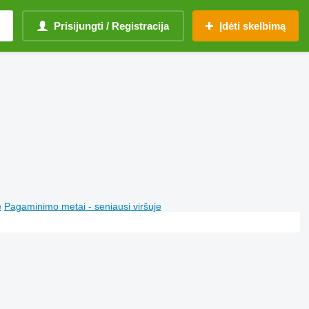
Prisijungti / Registracija
Įdėti skelbimą
e
Pagaminimo metai - seniausi viršuje