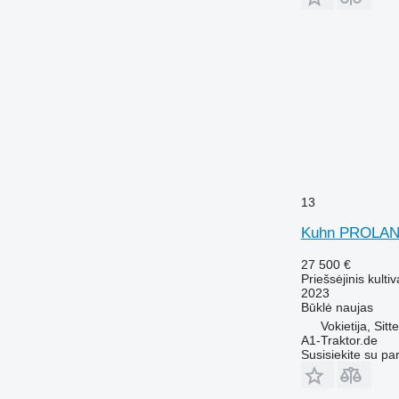
13
Kuhn PROLAN
27 500 €
Priešsėjinis kultiv
2023
Būklė
naujas
Vokietija, Sit
A1-Traktor.de
Susisiekite su pa