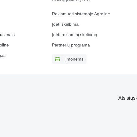
Reklamuoti sistemoje Agroline
Įdėti skelbimą
ausimais
Įdėti reklaminį skelbimą
oline
Partnerių programa
gas
Įmonėms
Atsisiųs