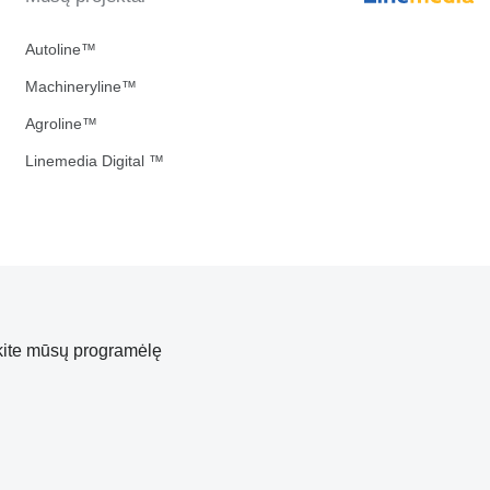
Autoline™
Machineryline™
Agroline™
Linemedia Digital ™
kite mūsų programėlę