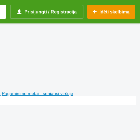
Prisijungti / Registracija
Įdėti skelbimą
e
Pagaminimo metai - seniausi viršuje