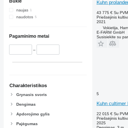
Būklė
Kuhn prolande
naujas
43 775 €
Su PV
naudotos
Priešsėjinis kultiv
2021
Vokietija, Ha
E-FARM GmbH
Pagaminimo metai
Susisiekite su pa
–
Charakteristikos
5
Grynasis svoris
Kuhn cultimer 
Dengimas
22 015 €
Su PV
Apdorojimo gylis
Priešsėjinis kultiv
2025
Pajėgumas
Dengimas
3 m