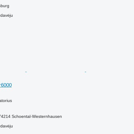
mburg
rdavėju
r6000
M
atorius
e-74214 Schoental-Westernhausen
rdavėju