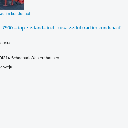
zrad im kundenauf
 7500 – top zustand– inkl. zusatz-stützrad im kundenauf
M
atorius
e-74214 Schoental-Westernhausen
rdavėju