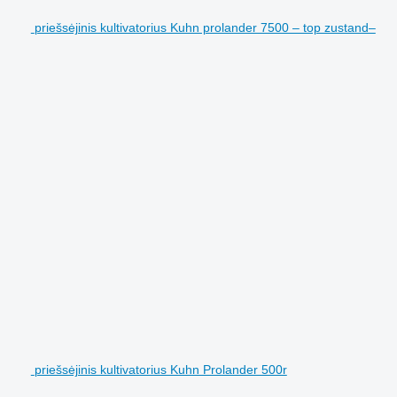
priešsėjinis kultivatorius Kuhn prolander 7500 – top zustand–
priešsėjinis kultivatorius Kuhn Prolander 500r