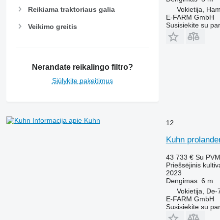
Vokietija, Ha
Reikiama traktoriaus galia
E-FARM GmbH
Susisiekite su pa
Veikimo greitis
Nerandate reikalingo filtro?
Siūlykite pakeitimus
Informacija apie Kuhn
12
Kuhn prolande
43 733 €
Su PV
Priešsėjinis kultiv
2023
Dengimas
6 m
Vokietija, D
E-FARM GmbH
Susisiekite su pa