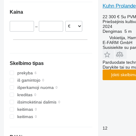
Kuhn Prolande
Kaina
22 300 €
Su PV
Priešsėjinis kultiv
2024
–
Dengimas
5 m
Vokietija, Ha
E-FARM GmbH
Susisiekite su pa
Parduodate techn
Skelbimo tipas
Darykite tai su m
prekyba
Įdėti skelbim
iš gamintojo
išperkamoji nuoma
kreditas
išsimokėtinai dalimis
keitimas
keitimas
12