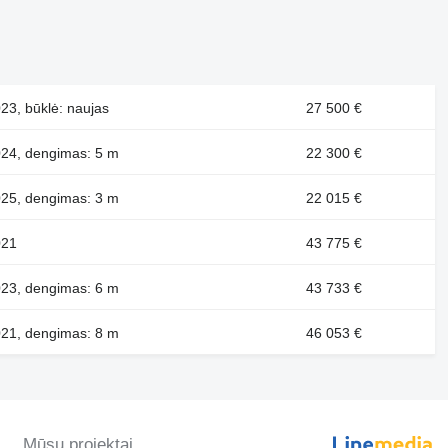
23, būklė: naujas
27 500 €
024, dengimas: 5 m
22 300 €
025, dengimas: 3 m
22 015 €
021
43 775 €
023, dengimas: 6 m
43 733 €
021, dengimas: 8 m
46 053 €
Mūsų projektai