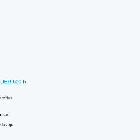
DER 600 R
atorius
tensen
rdavėju