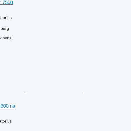
r 7500
M
atorius
mburg
rdavėju
l300 ns
M
atorius