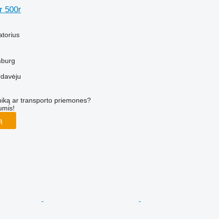
r 500r
M
atorius
mburg
rdavėju
iką ar transporto priemones?
umis!
ą