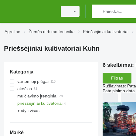
Agroline
Žemės dirbimo technika
Priešsėjiniai kultivatoriai
Priešsėjiniai kultivatoriai Kuhn
6 skelbimai:
Kategorija
Filtras
vartomieji plūgai
Rūšiavimas
:
Pata
akėčios
Patalpinimo data
mulčiavimo įrenginiai
diskinės akėčios
priešsėjiniai kultivatoriai
aktyvios akėčios
traktoriniai smulkintuvai
rodyti visas
spyruoklinių virbalų akėčios
Kembridžo volai
akėčios su spygliais
Markė