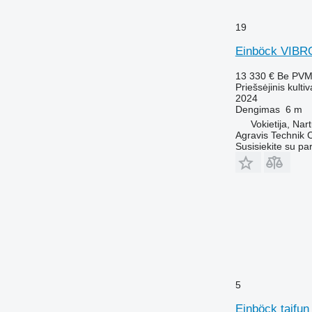
19
Einböck VIBR
13 330 €
Be PV
Priešsėjinis kultiv
2024
Dengimas
6 m
Vokietija, Nar
Agravis Technik
Susisiekite su pa
5
Einböck taifun