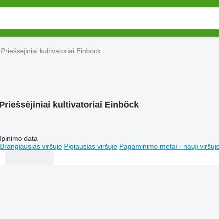
Priešsėjiniai kultivatoriai Einböck
Priešsėjiniai kultivatoriai Einböck
lpinimo data
Brangiausias viršuje
Pigiausias viršuje
Pagaminimo metai - nauji viršuj