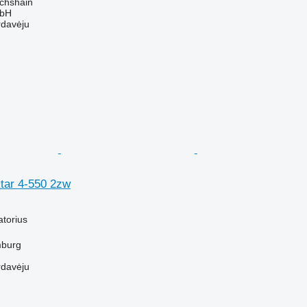
ichshain
mbH
rdavėju
star 4-550 2zw
M
atorius
mburg
rdavėju