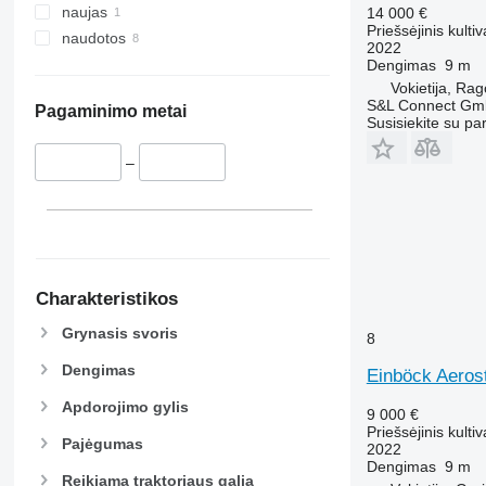
naujas
14 000 €
Priešsėjinis kultiv
naudotos
2022
Dengimas
9 m
Vokietija, R
S&L Connect G
Pagaminimo metai
Susisiekite su pa
–
Charakteristikos
Grynasis svoris
8
Dengimas
Einböck Aeros
Apdorojimo gylis
9 000 €
Priešsėjinis kultiv
Pajėgumas
2022
Dengimas
9 m
Reikiama traktoriaus galia