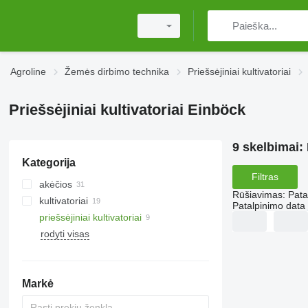
Agroline
Žemės dirbimo technika
Priešsėjiniai kultivatoriai
Priešsėjiniai kultivatoriai Einböck
9 skelbimai:
Kategorija
Filtras
akėčios
Rūšiavimas
:
Pata
kultivatoriai
spyruoklinių virbalų akėčios
Patalpinimo data
priešsėjiniai kultivatoriai
aktyvios akėčios
rodyti visas
diskinės akėčios
akėčios su spygliais
lengvosios akėčios
Markė