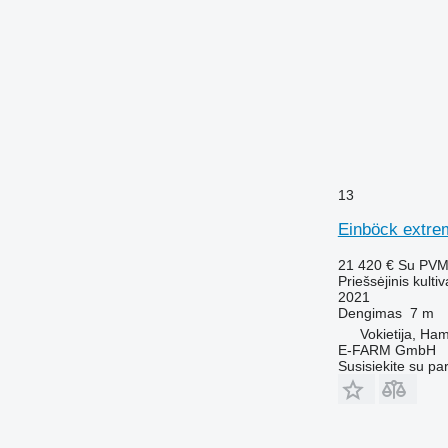
13
Einböck extre
21 420 €
Su PV
Priešsėjinis kultiv
2021
Dengimas
7 m
Vokietija, Ha
E-FARM GmbH
Susisiekite su pa