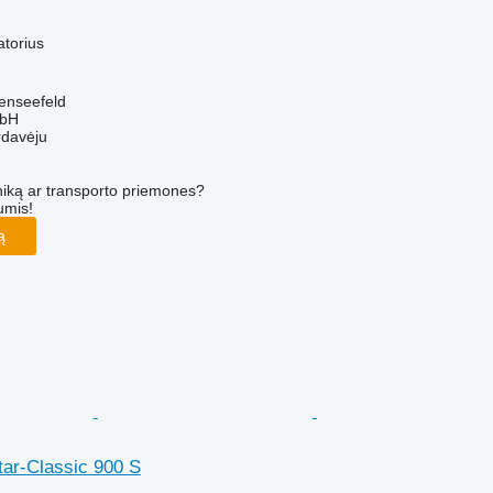
atorius
henseefeld
mbH
rdavėju
iką ar transporto priemones?
umis!
ą
tar-Classic 900 S