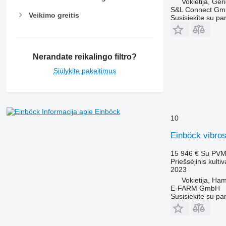
Vokietija, Ger
S&L Connect G
Veikimo greitis
Susisiekite su pa
Nerandate reikalingo filtro?
Siūlykite pakeitimus
Informacija apie Einböck
10
Einböck vibro
15 946 €
Su PV
Priešsėjinis kultiv
2023
Vokietija, Ha
E-FARM GmbH
Susisiekite su pa