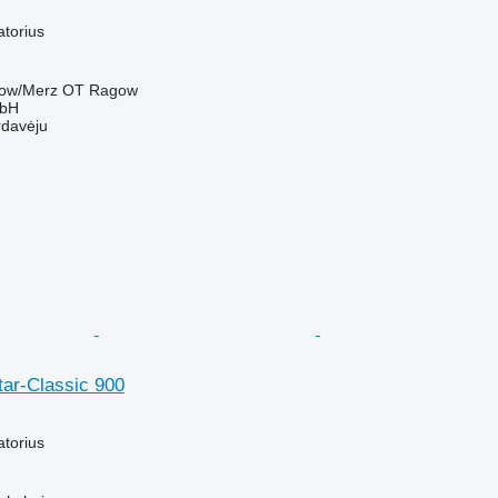
atorius
agow/Merz OT Ragow
mbH
rdavėju
tar-Classic 900
atorius