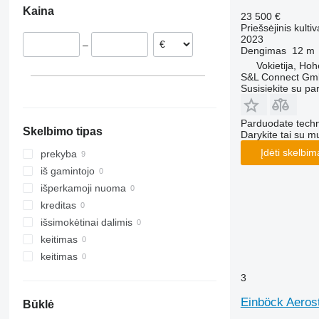
Kaina
23 500 €
Priešsėjinis kultiv
2023
–
Dengimas
12 m
Vokietija, Ho
S&L Connect G
Susisiekite su pa
Parduodate techn
Skelbimo tipas
Darykite tai su m
Įdėti skelbim
prekyba
iš gamintojo
išperkamoji nuoma
kreditas
išsimokėtinai dalimis
keitimas
keitimas
3
Einböck Aeros
Būklė