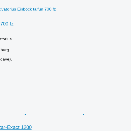
 700 fz
M
atorius
mburg
rdavėju
tar-Exact 1200