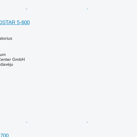
OSTAR 5-600
M
atorius
tum
 Center GmbH
rdavėju
 700