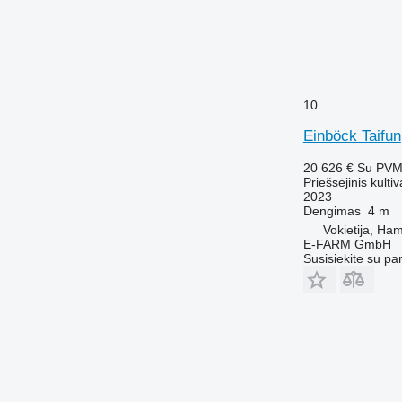
10
Einböck Taifun
20 626 €
Su PV
Priešsėjinis kultiv
2023
Dengimas
4 m
Vokietija, Ha
E-FARM GmbH
Susisiekite su pa