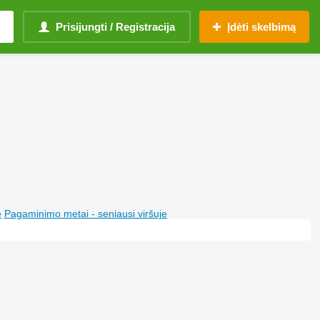
Prisijungti / Registracija
Įdėti skelbimą
e
Pagaminimo metai - seniausi viršuje