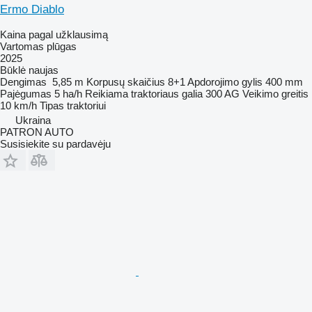
Ermo Diablo
Kaina pagal užklausimą
Vartomas plūgas
2025
Būklė
naujas
Dengimas
5,85 m
Korpusų skaičius
8+1
Apdorojimo gylis
400 mm
Pajėgumas
5 ha/h
Reikiama traktoriaus galia
300 AG
Veikimo greitis
10 km/h
Tipas
traktoriui
Ukraina
PATRON AUTO
Susisiekite su pardavėju