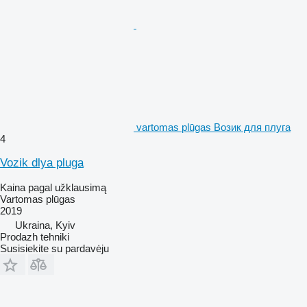
vartomas plūgas Возик для плуга
4
Vozik dlya pluga
Kaina pagal užklausimą
Vartomas plūgas
2019
Ukraina, Kyiv
Prodazh tehniki
Susisiekite su pardavėju