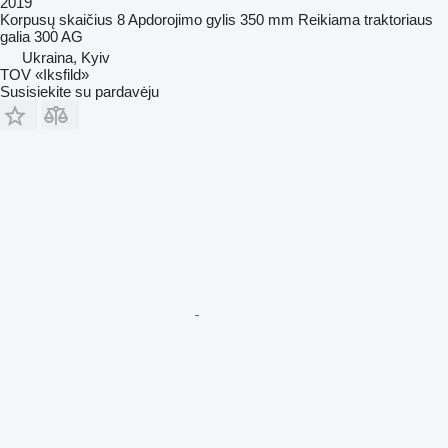
2019
Korpusų skaičius
8
Apdorojimo gylis
350 mm
Reikiama traktoriaus
galia
300 AG
Ukraina, Kyiv
TOV «Iksfild»
Susisiekite su pardavėju