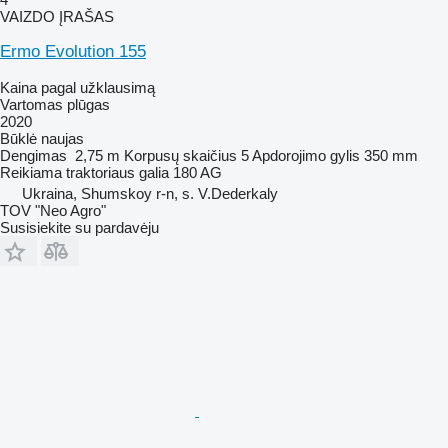
VAIZDO ĮRAŠAS
Ermo Evolution 155
Kaina pagal užklausimą
Vartomas plūgas
2020
Būklė
naujas
Dengimas
2,75 m
Korpusų skaičius
5
Apdorojimo gylis
350 mm
Reikiama traktoriaus galia
180 AG
Ukraina, Shumskoy r-n, s. V.Dederkaly
TOV "Neo Agro"
Susisiekite su pardavėju