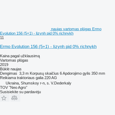
naujas vartomas plūgas Ermo
Evolution 156 (5+1) - lizynh pid 0% richnykh
11
Ermo Evolution 156 (5+1) - lizynh pid 0% richnykh
Kaina pagal užklausimą
Vartomas plūgas
2019
Būklė
naujas
Dengimas
3,3 m
Korpusų skaičius
6
Apdorojimo gylis
350 mm
Reikiama traktoriaus galia
220 AG
Ukraina, Shumskoy r-n, s. V.Dederkaly
TOV "Neo Agro"
Susisiekite su pardavėju