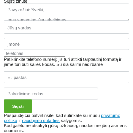
Siųsti žinutę
Patikrinkite telefono numerį; jis turi atitikti tarptautinį formatą ir
jame turi būti šalies kodas.
Su šia šalimi nedirbame
Paspaudę čia patvirtinsite, kad sutinkate su mūsų
privatumo
politika
ir
naudojimo sutarties
sąlygomis.
Kad galėtume atsakyti į jūsų užklausą, naudosime jūsų asmens
duomenis.