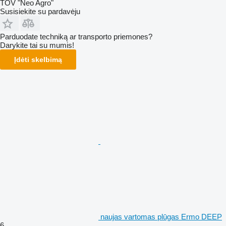
TOV "Neo Agro"
Susisiekite su pardavėju
Parduodate techniką ar transporto priemones?
Darykite tai su mumis!
Įdėti skelbimą
naujas vartomas plūgas Ermo DEEP
6