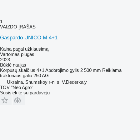
1
VAIZDO ĮRAŠAS
Gaspardo UNICO M 4+1
Kaina pagal užklausimą
Vartomas plūgas
2023
Būklė
naujas
Korpusų skaičius
4+1
Apdorojimo gylis
2 500 mm
Reikiama
traktoriaus galia
250 AG
Ukraina, Shumskoy r-n, s. V.Dederkaly
TOV "Neo Agro"
Susisiekite su pardavėju