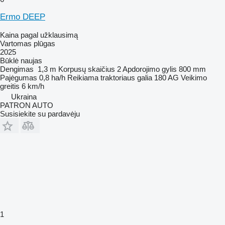
Ermo DEEP
Kaina pagal užklausimą
Vartomas plūgas
2025
Būklė
naujas
Dengimas
1,3 m
Korpusų skaičius
2
Apdorojimo gylis
800 mm
Pajėgumas
0,8 ha/h
Reikiama traktoriaus galia
180 AG
Veikimo
greitis
6 km/h
Ukraina
PATRON AUTO
Susisiekite su pardavėju
1