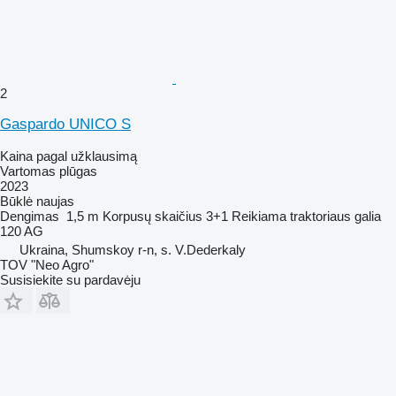
2
Gaspardo UNICO S
Kaina pagal užklausimą
Vartomas plūgas
2023
Būklė
naujas
Dengimas
1,5 m
Korpusų skaičius
3+1
Reikiama traktoriaus galia
120 AG
Ukraina, Shumskoy r-n, s. V.Dederkaly
TOV "Neo Agro"
Susisiekite su pardavėju