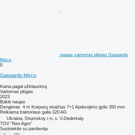
naujas vartomas plūgas Gaspardo
Mirco
5
Gaspardo Mirco
Kaina pagal užklausimą
Vartomas plūgas
2023
Būklė
naujas
Dengimas
4 m
Korpusų skaičius
7+1
Apdorojimo gylis
350 mm
Reikiama traktoriaus galia
320 AG
Ukraina, Shumskoy r-n, s. V.Dederkaly
TOV "Neo Agro"
Susisiekite su pardavėju