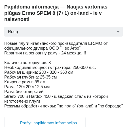
Papildoma informacija — Naujas vartomas
plūgas Ermo SPEM 8 (7+1) on-land - ie v
naiavnosti
Rusų
Новые плуги итальянского производителя ER.MO от
официального дилера ООО "Нео Агро"
Гарантия на основнну раму - 24 месяца !!!
Количество корпусов: 8
Необходимая мощность трактора: 250-350 л.с.
Рабочая ширина: 280 - 320 - 360 см
Рабочая глубина: 25-35 см
Клиренс рамы: 85 см
Рама: 120х200х12,5 мм
Рама без отверстий
Strenx 700 и Hardox 450 - шведская сталь из которой
изготовлено плуги
Режимы обработки почвы: "по полю" (on-land) и "по борозде"
Prašyti papildomos informacijos