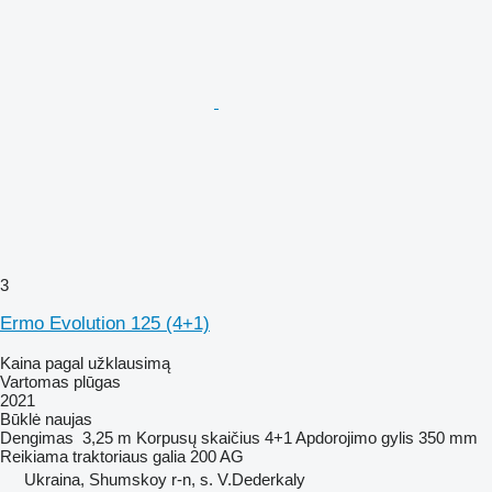
3
Ermo Evolution 125 (4+1)
Kaina pagal užklausimą
Vartomas plūgas
2021
Būklė
naujas
Dengimas
3,25 m
Korpusų skaičius
4+1
Apdorojimo gylis
350 mm
Reikiama traktoriaus galia
200 AG
Ukraina, Shumskoy r-n, s. V.Dederkaly