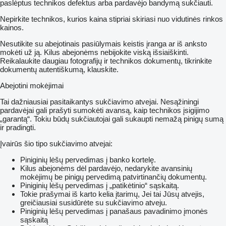
paslėptus technikos defektus arba pardavėjo bandymą sukčiauti.
Nepirkite technikos, kurios kaina stipriai skiriasi nuo vidutinės rinkos
kainos.
Nesutikite su abejotinais pasiūlymais keistis įranga ar iš anksto
mokėti už ją. Kilus abejonėms nebijokite viską išsiaiškinti.
Reikalaukite daugiau fotografijų ir technikos dokumentų, tikrinkite
dokumentų autentiškumą, klauskite.
Abejotini mokėjimai
Tai dažniausiai pasitaikantys sukčiavimo atvejai. Nesąžiningi
pardavėjai gali prašyti sumokėti avansą, kaip technikos įsigijimo
„garantą“. Tokiu būdų sukčiautojai gali sukaupti nemažą pinigų sumą
ir pradingti.
Įvairūs šio tipo sukčiavimo atvejai:
Piniginių lėšų pervedimas į banko kortelę.
Kilus abejonėms dėl pardavėjo, nedarykite avansinių
mokėjimų be pinigų pervedimą patvirtinančių dokumentų.
Piniginių lėšų pervedimas į „patikėtinio“ sąskaitą.
Tokie prašymai iš karto kelia įtarimų, Jei tai Jūsų atvejis,
greičiausiai susidūrėte su sukčiavimo atveju.
Piniginių lėšų pervedimas į panašaus pavadinimo įmonės
sąskaitą