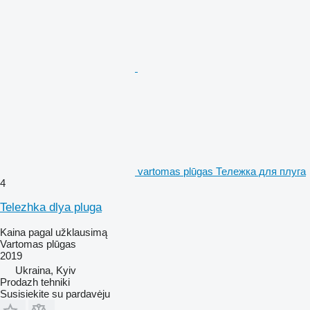
vartomas plūgas Тележка для плуга
4
Telezhka dlya pluga
Kaina pagal užklausimą
Vartomas plūgas
2019
Ukraina, Kyiv
Prodazh tehniki
Susisiekite su pardavėju