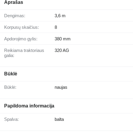
Aprašas
Dengimas:
3,6 m
Korpusų skaičius:
8
Apdorojimo gylis:
380 mm
Reikiama traktoriaus
320 AG
galia:
Būklė
Būklė:
naujas
Papildoma informacija
Spalva:
balta