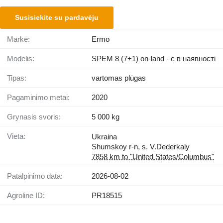
Susisiekite su pardavėju
Markė:
Ermo
Modelis:
SPEM 8 (7+1) on-land - є в наявності
Tipas:
vartomas plūgas
Pagaminimo metai:
2020
Grynasis svoris:
5 000 kg
Vieta:
Ukraina
Shumskoy r-n, s. V.Dederkaly
7858 km to "United States/Columbus"
Patalpinimo data:
2026-08-02
Agroline ID:
PR18515