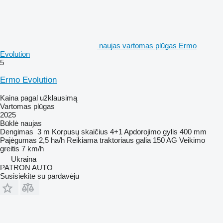
naujas vartomas plūgas Ermo
Evolution
5
Ermo Evolution
Kaina pagal užklausimą
Vartomas plūgas
2025
Būklė
naujas
Dengimas
3 m
Korpusų skaičius
4+1
Apdorojimo gylis
400 mm
Pajėgumas
2,5 ha/h
Reikiama traktoriaus galia
150 AG
Veikimo
greitis
7 km/h
Ukraina
PATRON AUTO
Susisiekite su pardavėju