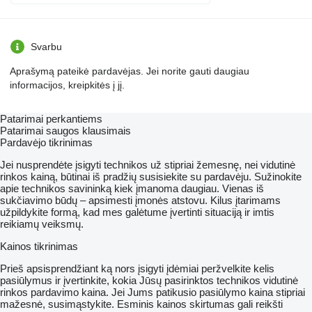
Svarbu
Aprašymą pateikė pardavėjas. Jei norite gauti daugiau
informacijos, kreipkitės į jį.
Patarimai perkantiems
Patarimai saugos klausimais
Pardavėjo tikrinimas
Jei nusprendėte įsigyti technikos už stipriai žemesnę, nei vidutinė
rinkos kainą, būtinai iš pradžių susisiekite su pardavėju. Sužinokite
apie technikos savininką kiek įmanoma daugiau. Vienas iš
sukčiavimo būdų – apsimesti įmonės atstovu. Kilus įtarimams
užpildykite formą, kad mes galėtume įvertinti situaciją ir imtis
reikiamų veiksmų.
Kainos tikrinimas
Prieš apsisprendžiant ką nors įsigyti įdėmiai peržvelkite kelis
pasiūlymus ir įvertinkite, kokia Jūsų pasirinktos technikos vidutinė
rinkos pardavimo kaina. Jei Jums patikusio pasiūlymo kaina stipriai
mažesnė, susimąstykite. Esminis kainos skirtumas gali reikšti