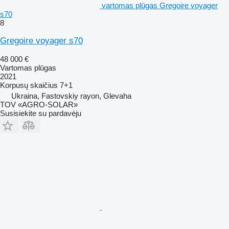
vartomas plūgas Gregoire voyager
s70
8
Gregoire voyager s70
48 000 €
Vartomas plūgas
2021
Korpusų skaičius
7+1
Ukraina, Fastovskiy rayon, Glevaha
TOV «AGRO-SOLAR»
Susisiekite su pardavėju