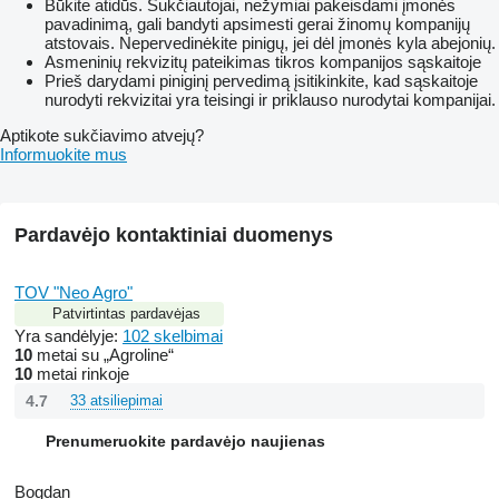
Būkite atidūs. Sukčiautojai, nežymiai pakeisdami įmonės
pavadinimą, gali bandyti apsimesti gerai žinomų kompanijų
atstovais. Nepervedinėkite pinigų, jei dėl įmonės kyla abejonių.
Asmeninių rekvizitų pateikimas tikros kompanijos sąskaitoje
Prieš darydami piniginį pervedimą įsitikinkite, kad sąskaitoje
nurodyti rekvizitai yra teisingi ir priklauso nurodytai kompanijai.
Aptikote sukčiavimo atvejų?
Informuokite mus
Pardavėjo kontaktiniai duomenys
TOV "Neo Agro"
Patvirtintas pardavėjas
Yra sandėlyje:
102 skelbimai
10
metai su „Agroline“
10
metai rinkoje
4.7
33 atsiliepimai
Prenumeruokite pardavėjo naujienas
Bogdan