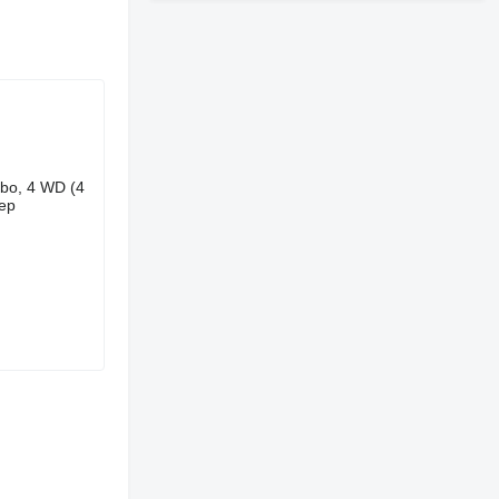
rbo, 4 WD (4
zep