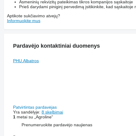
Asmeninių rekvizitų pateikimas tikros kompanijos sąskaitoje
Prieš darydami piniginį pervedimą įsitikinkite, kad sąskaitoje n
Aptikote sukčiavimo atvejų?
Informuokite mus
Pardavėjo kontaktiniai duomenys
PHU.Albatros
Patvirtintas pardavėjas
Yra sandėlyje:
8 skelbimai
1
metai su „Agroline“
Prenumeruokite pardavėjo naujienas