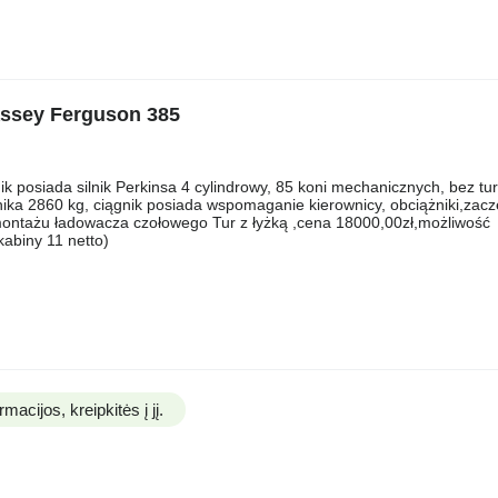
assey Ferguson 385
k posiada silnik Perkinsa 4 cylindrowy, 85 koni mechanicznych, bez tu
nika 2860 kg, ciągnik posiada wspomaganie kierownicy, obciążniki,zac
ontażu ładowacza czołowego Tur z łyżką ,cena 18000,00zł,możliwość
abiny 11 netto)
acijos, kreipkitės į jį.