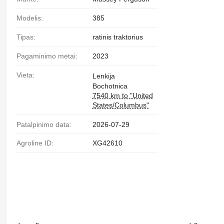
Modelis:
385
Tipas:
ratinis traktorius
Pagaminimo metai:
2023
Vieta:
Lenkija
Bochotnica
7540 km to "United
States/Columbus"
Patalpinimo data:
2026-07-29
Agroline ID:
XG42610