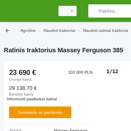
Agroline
Naudoti traktoriai
Naudoti ratiniai traktoriai
Ratinis traktorius Massey Ferguson 385
23 690 €
1/12
102 000 PLN
Grynoji kaina
29 138,70 €
Bendroji kaina
Informuoti pasikeitus kainai
Susisiekite su pardavėju
Markė:
Massey Ferguson