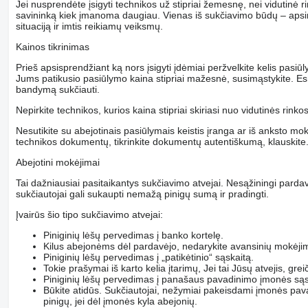
Jei nusprendėte įsigyti technikos už stipriai žemesnę, nei vidutinė r
savininką kiek įmanoma daugiau. Vienas iš sukčiavimo būdų – apsime
situaciją ir imtis reikiamų veiksmų.
Kainos tikrinimas
Prieš apsisprendžiant ką nors įsigyti įdėmiai peržvelkite kelis pasiūl
Jums patikusio pasiūlymo kaina stipriai mažesnė, susimąstykite. Es
bandymą sukčiauti.
Nepirkite technikos, kurios kaina stipriai skiriasi nuo vidutinės rinko
Nesutikite su abejotinais pasiūlymais keistis įranga ar iš anksto mokė
technikos dokumentų, tikrinkite dokumentų autentiškumą, klauskite
Abejotini mokėjimai
Tai dažniausiai pasitaikantys sukčiavimo atvejai. Nesąžiningi pardav
sukčiautojai gali sukaupti nemažą pinigų sumą ir pradingti.
Įvairūs šio tipo sukčiavimo atvejai:
Piniginių lėšų pervedimas į banko kortelę.
Kilus abejonėms dėl pardavėjo, nedarykite avansinių mokėji
Piniginių lėšų pervedimas į „patikėtinio“ sąskaitą.
Tokie prašymai iš karto kelia įtarimų, Jei tai Jūsų atvejis, gre
Piniginių lėšų pervedimas į panašaus pavadinimo įmonės sąs
Būkite atidūs. Sukčiautojai, nežymiai pakeisdami įmonės pav
pinigų, jei dėl įmonės kyla abejonių.