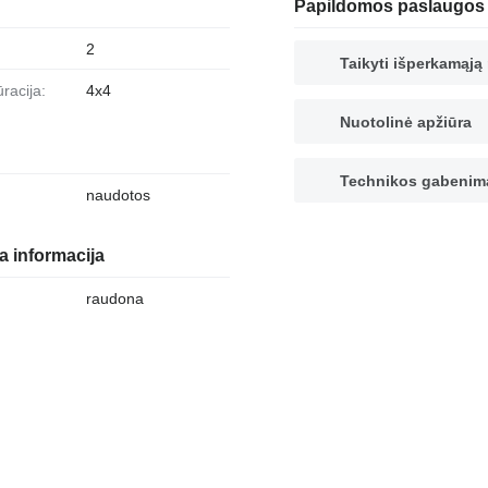
Papildomos paslaugos
2
Taikyti išperkamąj
ūracija:
4x4
Nuotolinė apžiūra
Technikos gabenim
naudotos
 informacija
raudona