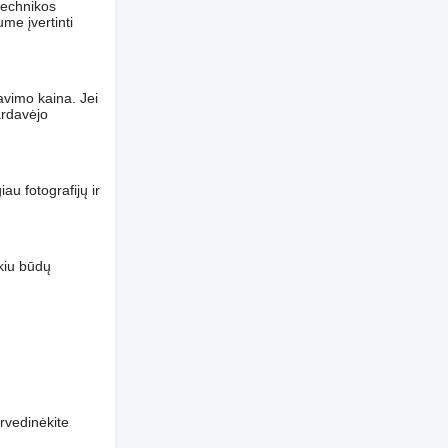
 technikos
me įvertinti
davimo kaina. Jei
ardavėjo
au fotografijų ir
okiu būdų
rvedinėkite