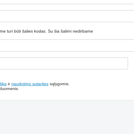
jame turi būti šalies kodas.
Su šia šalimi nedirbame
tika
ir
naudojimo sutarties
sąlygomis.
 duomenis.