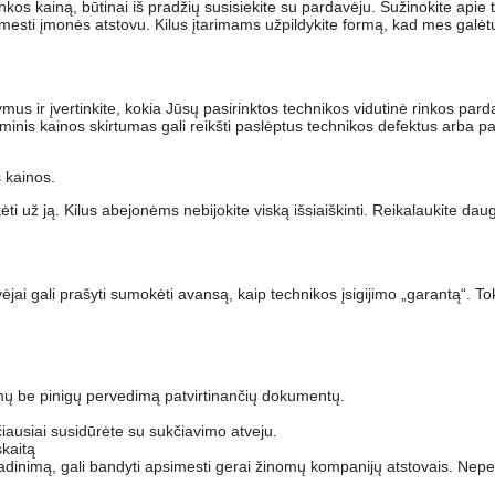
inkos kainą, būtinai iš pradžių susisiekite su pardavėju. Sužinokite apie
sti įmonės atstovu. Kilus įtarimams užpildykite formą, kad mes galėtu
ymus ir įvertinkite, kokia Jūsų pasirinktos technikos vidutinė rinkos par
minis kainos skirtumas gali reikšti paslėptus technikos defektus arba p
s kainos.
ti už ją. Kilus abejonėms nebijokite viską išsiaiškinti. Reikalaukite daugi
.
ėjai gali prašyti sumokėti avansą, kaip technikos įsigijimo „garantą“. T
mų be pinigų pervedimą patvirtinančių dokumentų.
ičiausiai susidūrėte su sukčiavimo atveju.
kaitą
adinimą, gali bandyti apsimesti gerai žinomų kompanijų atstovais. Nepe