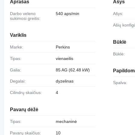
Aprašas
Ašys
Darbo veleno
540 aps/min
Ašys:
sukimosi greitis:
Ašių konfig
Variklis
Būklė
Markė:
Perkins
Būklė:
Tipas:
vienaeilis
Galia:
85 AG (62.48 kW)
Papildoma
Degalai:
dyzelinas
Spalva:
Cilindrų skaičius:
4
Pavarų dėžė
Tipas:
mechaninė
Pavarų skaičius:
10