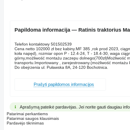
Papildoma informacija — Ratinis traktorius M
Telefon kontaktowy 501502539
Cena netto 102000 zł bez kabiny.MF 385 ,rok prod 2023, ciągni
koła napęd), rozmiar opon P - 12.4-24, T - 18.4-30, waga ciąg
górny,możliwość montażu zaczepu dolnego(700zł)Możliwość m
transportu.Importowany , zarejestrowany.(możliwość montażu k
Do obejrzenia ul. Puławska 8A, 24-120 Bochotnica.
Prašyti papildomos informacijos
Aprašymą pateikė pardavėjas. Jei norite gauti daugiau inform
Patarimai perkantiems
Patarimai saugos klausimais
Pardavėjo tikrinimas