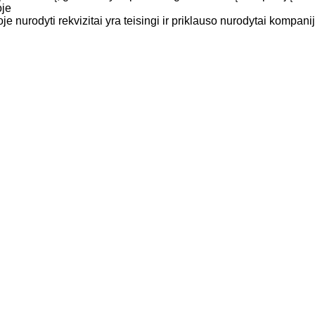
oje
je nurodyti rekvizitai yra teisingi ir priklauso nurodytai kompanij