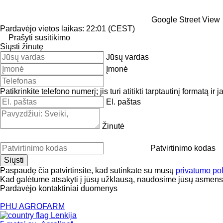
Google Street View
Pardavėjo vietos laikas: 22:01 (CEST)
Prašyti susitikimo
Siųsti žinutę
Jūsų vardas
Įmonė
Patikrinkite telefono numerį; jis turi atitikti tarptautinį formatą ir 
El. paštas
Žinutė
Patvirtinimo kodas
Paspaudę čia patvirtinsite, kad sutinkate su mūsų
privatumo pol
Kad galėtume atsakyti į jūsų užklausą, naudosime jūsų asmen
Pardavėjo kontaktiniai duomenys
PHU AGROFARM
Lenkija