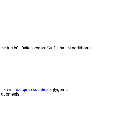
jame turi būti šalies kodas.
Su šia šalimi nedirbame
itika
ir
naudojimo sutarties
sąlygomis.
s duomenis.