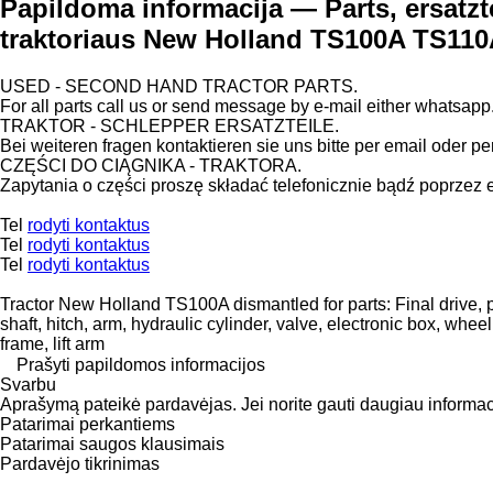
Papildoma informacija — Parts, ersatzte
traktoriaus New Holland TS100A TS11
USED - SECOND HAND TRACTOR PARTS.
For all parts call us or send message by e-mail either whatsapp
TRAKTOR - SCHLEPPER ERSATZTEILE.
Bei weiteren fragen kontaktieren sie uns bitte per email oder pe
CZĘŚCI DO CIĄGNIKA - TRAKTORA.
Zapytania o części proszę składać telefonicznie bądź poprzez 
Tel
rodyti kontaktus
Tel
rodyti kontaktus
Tel
rodyti kontaktus
Tractor New Holland TS100A dismantled for parts: Final drive, pla
shaft, hitch, arm, hydraulic cylinder, valve, electronic box, wheel
frame, lift arm
Prašyti papildomos informacijos
Svarbu
Aprašymą pateikė pardavėjas. Jei norite gauti daugiau informacijo
Patarimai perkantiems
Patarimai saugos klausimais
Pardavėjo tikrinimas