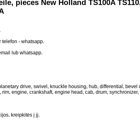
ile, pieces New Holland TS100A TS110A p
0A
.
r telefon - whatsapp.
email lub whatsapp.
netary drive, swivel, knuckle housing, hub, differential, bevel dr
, rim, engine, crankshaft, engine head, cab, drum, synchronizer, cl
s, kreipkitės į jį.