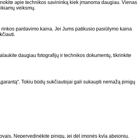
Sužinokite apie technikos savininką kiek įmanoma daugiau. Vienas
reikiamų veiksmų.
inė rinkos pardavimo kaina. Jei Jums patikusio pasiūlymo kaina
čiauti.
alaukite daugiau fotografijų ir technikos dokumentų, tikrinkite
 „garantą“. Tokiu būdų sukčiautojai gali sukaupti nemažą pinigų
vais. Nepervedinėkite pinigų, jei dėl įmonės kyla abejonių.