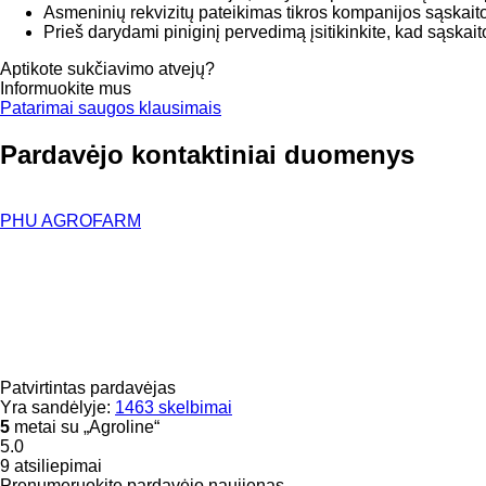
Asmeninių rekvizitų pateikimas tikros kompanijos sąskait
Prieš darydami piniginį pervedimą įsitikinkite, kad sąskaito
Aptikote sukčiavimo atvejų?
Informuokite mus
Patarimai saugos klausimais
Pardavėjo kontaktiniai duomenys
PHU AGROFARM
Patvirtintas pardavėjas
Yra sandėlyje:
1463 skelbimai
5
metai su „Agroline“
5.0
9 atsiliepimai
Prenumeruokite pardavėjo naujienas