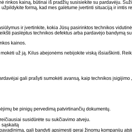
tinė rinkos kainą, būtinai iš pradžių susisiekite su pardavėju. 
žpildykite formą, kad mes galėtume įvertinti situaciją ir imtis 
pasiūlymus ir įvertinkite, kokia Jūsų pasirinktos technikos vidut
reikšti paslėptus technikos defektus arba pardavėjo bandymą suk
rinkos kainos.
 mokėti už ją. Kilus abejonėms nebijokite viską išsiaiškinti. Reik
ardavėjai gali prašyti sumokėti avansą, kaip technikos įsigijimo
ėjimų be pinigų pervedimą patvirtinančių dokumentų.
 greičiausiai susidūrėte su sukčiavimo atveju.
 sąskaitą
pavadinimą, gali bandyti apsimesti gerai žinomų kompanijų atsto