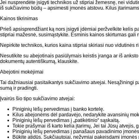
Jei nusprendėte įsigyti technikos už stipriai žemesnę, nei vidu
iš sukčiavimo būdų – apsimesti įmonės atstovu. Kilus įtarimams u
Kainos tikrinimas
Prieš apsisprendžiant ką nors įsigyti įdėmiai peržvelkite kelis 
stipriai mažesnė, susimąstykite. Esminis kainos skirtumas gali 
Nepirkite technikos, kurios kaina stipriai skiriasi nuo vidutinės 
Nesutikite su abejotinais pasiūlymais keistis įranga ar iš anksto
dokumentų autentiškumą, klauskite.
Abejotini mokėjimai
Tai dažniausiai pasitaikantys sukčiavimo atvejai. Nesąžiningi p
sumą ir pradingti.
Įvairūs šio tipo sukčiavimo atvejai:
Piniginių lėšų pervedimas į banko kortelę.
Kilus abejonėms dėl pardavėjo, nedarykite avansinių mok
Piniginių lėšų pervedimas į „patikėtinio“ sąskaitą.
Tokie prašymai iš karto kelia įtarimų, Jei tai Jūsų atvejis,
Piniginių lėšų pervedimas į panašaus pavadinimo įmonės
Būkite atidūs. Sukčiautojai, nežymiai pakeisdami įmonės 