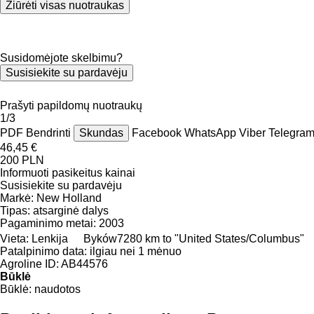
Žiūrėti visas nuotraukas
Susidomėjote skelbimu?
Susisiekite su pardavėju
Prašyti papildomų nuotraukų
1/3
PDF
Bendrinti
Skundas
Facebook
WhatsApp
Viber
Telegra
46,45 €
200 PLN
Informuoti pasikeitus kainai
Susisiekite su pardavėju
Markė:
New Holland
Tipas:
atsarginė dalys
Pagaminimo metai:
2003
Vieta:
Lenkija
Byków
7280 km to "United States/Columbus"
Patalpinimo data:
ilgiau nei 1 mėnuo
Agroline ID:
AB44576
Būklė
Būklė:
naudotos