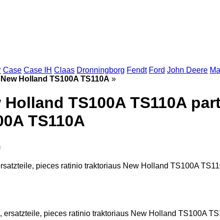
P
Case
Case IH
Claas
Dronningborg
Fendt
Ford
John Deere
Ma
aus New Holland TS100A TS110A
»
w Holland TS100A TS110A parts,
100A TS110A
m
rsatzteile, pieces ratinio traktoriaus New Holland TS100A TS1