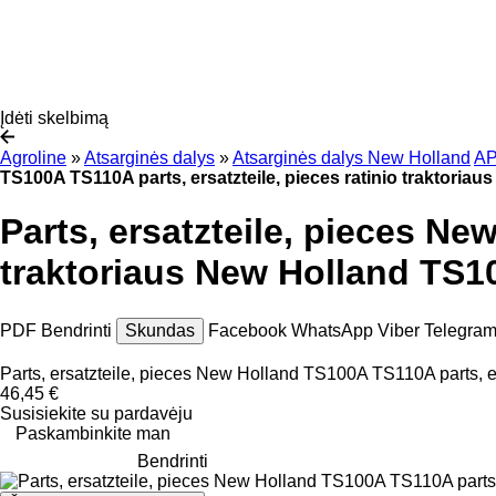
Įdėti skelbimą
Agroline
»
Atsarginės dalys
»
Atsarginės dalys New Holland
A
TS100A TS110A parts, ersatzteile, pieces ratinio traktori
Parts, ersatzteile, pieces Ne
traktoriaus New Holland TS
PDF
Bendrinti
Skundas
Facebook
WhatsApp
Viber
Telegra
Parts, ersatzteile, pieces New Holland TS100A TS110A parts, e
46,45 €
Susisiekite su pardavėju
Paskambinkite man
Bendrinti