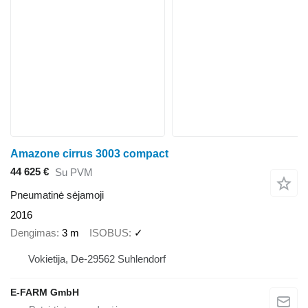
Amazone cirrus 3003 compact
44 625 €
Su PVM
Pneumatinė sėjamoji
2016
Dengimas
3 m
ISOBUS
✓
Vokietija, De-29562 Suhlendorf
E-FARM GmbH