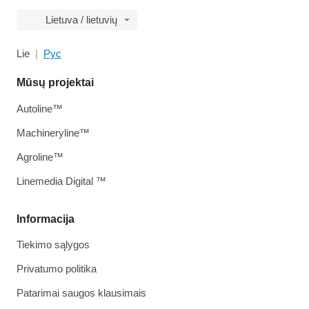
Lietuva / lietuvių
Lie
Рус
Mūsų projektai
Autoline™
Machineryline™
Agroline™
Linemedia Digital ™
Informacija
Tiekimo sąlygos
Privatumo politika
Patarimai saugos klausimais