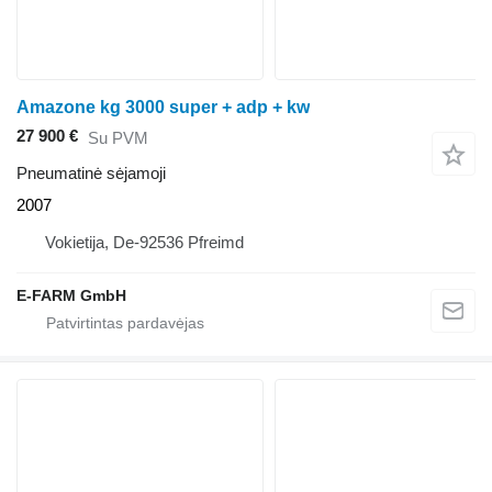
Amazone kg 3000 super + adp + kw
27 900 €
Su PVM
Pneumatinė sėjamoji
2007
Vokietija, De-92536 Pfreimd
E-FARM GmbH