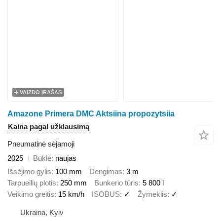
VAIZDO ĮRAŠAS
Amazone Primera DMC Aktsiina propozytsiia
Kaina pagal užklausimą
Pneumatinė sėjamoji
2025
Būklė
naujas
Išsėjimo gylis
100 mm
Dengimas
3 m
Tarpueilių plotis
250 mm
Bunkerio tūris
5 800 l
Veikimo greitis
15 km/h
ISOBUS
✓
Žymeklis
✓
Ukraina, Kyiv