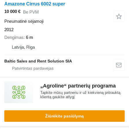
Amazone Cirrus 6002 super
10 000 €
Be PVM
Pneumatinė sėjamoji
2012
Dengimas
6 m
Latvija, Riga
Baltic Sales and Rent Solution SIA
„Agroline“ partnerių programa
Tapkite mūsų partneriu ir už kiekvieną pritrauktą
klientą gaukite atlygį
Žiūrėkite pasiūlymą