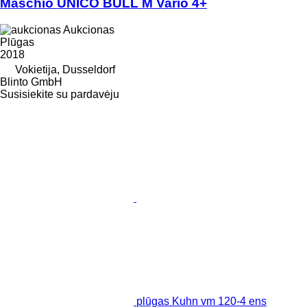
Maschio UNICO BULL M Vario 4+
Aukcionas
Plūgas
2018
Vokietija, Dusseldorf
Blinto GmbH
Susisiekite su pardavėju
plūgas Kuhn vm 120-4 ens