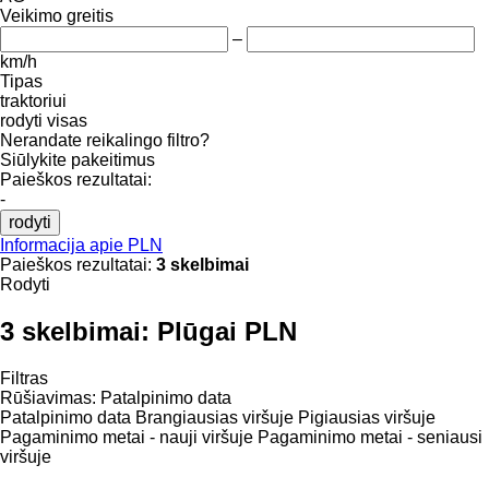
Veikimo greitis
–
km/h
Tipas
traktoriui
rodyti visas
Nerandate reikalingo filtro?
Siūlykite pakeitimus
Paieškos rezultatai:
-
rodyti
Informacija apie PLN
Paieškos rezultatai:
3 skelbimai
Rodyti
3 skelbimai:
Plūgai PLN
Filtras
Rūšiavimas
:
Patalpinimo data
Patalpinimo data
Brangiausias viršuje
Pigiausias viršuje
Pagaminimo metai - nauji viršuje
Pagaminimo metai - seniausi
viršuje