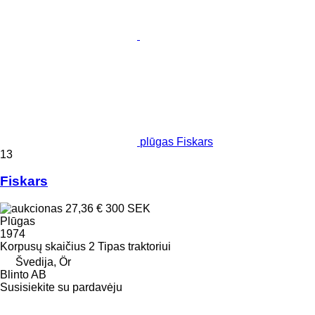
plūgas Fiskars
13
Fiskars
27,36 €
300 SEK
Plūgas
1974
Korpusų skaičius
2
Tipas
traktoriui
Švedija, Ör
Blinto AB
Susisiekite su pardavėju