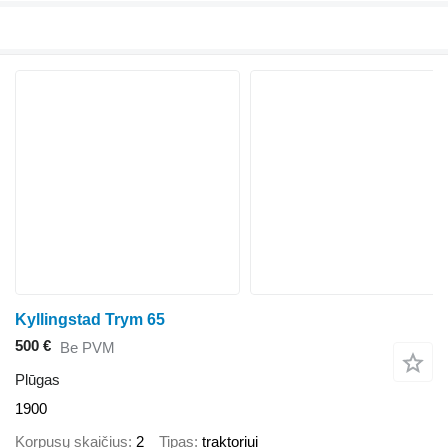
Kyllingstad Trym 65
500 €
Be PVM
Plūgas
1900
Korpusų skaičius
2
Tipas
traktoriui