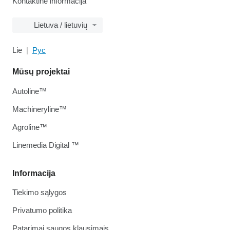
Kontaktinė informacija
Lietuva / lietuvių
Lie
Рус
Mūsų projektai
Autoline™
Machineryline™
Agroline™
Linemedia Digital ™
Informacija
Tiekimo sąlygos
Privatumo politika
Patarimai saugos klausimais