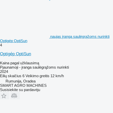
naujas įranga saulėgrąžoms nurinkti
Optigép OptiSun
4
Optigép OptiSun
Kaina pagal užklausimą
Pjaunamoji - įranga saulėgrąžoms nurinkti
2024
Eilių skaičius
6
Veikimo greitis
12 km/h
Rumunija, Oradea
SMART AGRO MACHINES
Susisiekite su pardavėju