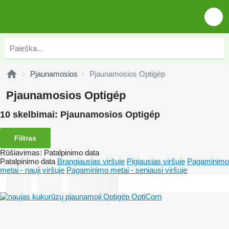
Pjaunamosios
Pjaunamosios Optigép
Pjaunamosios Optigép
10 skelbimai:
Pjaunamosios Optigép
Filtras
Rūšiavimas
:
Patalpinimo data
Patalpinimo data
Brangiausias viršuje
Pigiausias viršuje
Pagaminimo
metai - nauji viršuje
Pagaminimo metai - seniausi viršuje