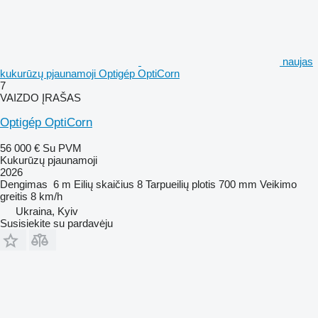
naujas
kukurūzų pjaunamoji Optigép OptiCorn
7
VAIZDO ĮRAŠAS
Optigép OptiCorn
56 000 €
Su PVM
Kukurūzų pjaunamoji
2026
Dengimas
6 m
Eilių skaičius
8
Tarpueilių plotis
700 mm
Veikimo
greitis
8 km/h
Ukraina, Kyiv
Susisiekite su pardavėju