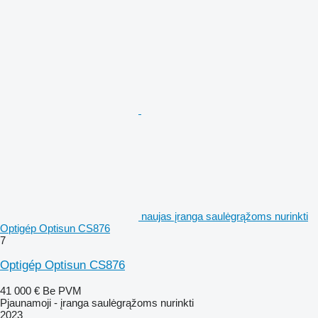
naujas įranga saulėgrąžoms nurinkti
Optigép Optisun CS876
7
Optigép Optisun CS876
41 000 €
Be PVM
Pjaunamoji - įranga saulėgrąžoms nurinkti
2023