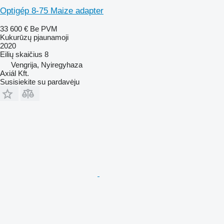
Optigép 8-75 Maize adapter
33 600 €
Be PVM
Kukurūzų pjaunamoji
2020
Eilių skaičius
8
Vengrija, Nyiregyhaza
Axiál Kft.
Susisiekite su pardavėju