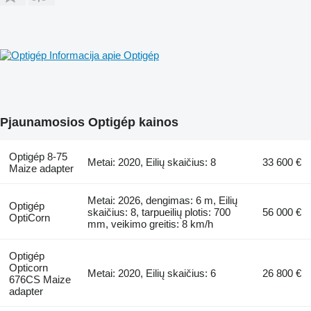
Informacija apie Optigép
Pjaunamosios Optigép kainos
Optigép 8-75
Metai: 2020, Eilių skaičius: 8
33 600 €
Maize adapter
Metai: 2026, dengimas: 6 m, Eilių
Optigép
skaičius: 8, tarpueilių plotis: 700
56 000 €
OptiCorn
mm, veikimo greitis: 8 km/h
Optigép
Opticorn
Metai: 2020, Eilių skaičius: 6
26 800 €
676CS Maize
adapter