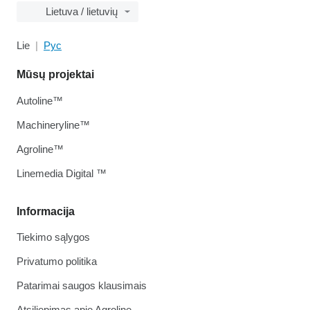
Lietuva / lietuvių
Lie
Рус
Mūsų projektai
Autoline™
Machineryline™
Agroline™
Linemedia Digital ™
Informacija
Tiekimo sąlygos
Privatumo politika
Patarimai saugos klausimais
Atsiliepimas apie Agroline