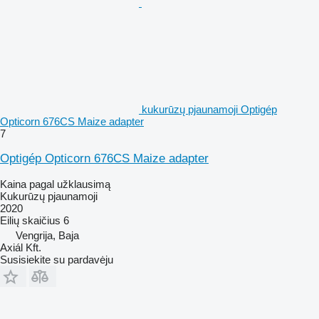
kukurūzų pjaunamoji Optigép
Opticorn 676CS Maize adapter
7
Optigép Opticorn 676CS Maize adapter
Kaina pagal užklausimą
Kukurūzų pjaunamoji
2020
Eilių skaičius
6
Vengrija, Baja
Axiál Kft.
Susisiekite su pardavėju