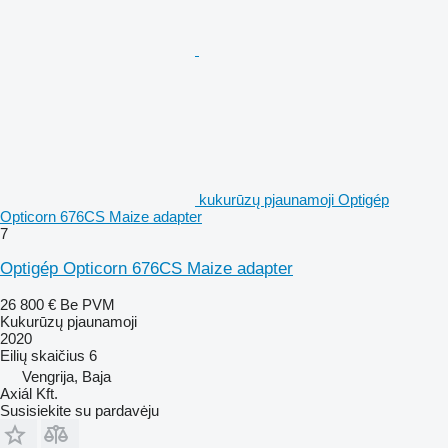
kukurūzų pjaunamoji Optigép
Opticorn 676CS Maize adapter
7
Optigép Opticorn 676CS Maize adapter
26 800 €
Be PVM
Kukurūzų pjaunamoji
2020
Eilių skaičius
6
Vengrija, Baja
Axiál Kft.
Susisiekite su pardavėju