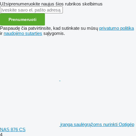
Užsiprenumeruokite naujus šios rubrikos skelbimus
Prenumeruoti
Paspaudę čia patvirtinsite, kad sutinkate su mūsų
privatumo politika
ir
naudojimo sutarties
sąlygomis.
įranga saulėgrąžoms nurinkti Optigép
NAS 876 CS
4