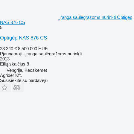
įranga saulėgrąžoms nurinkti Optigép
NAS 876 CS
5
Optigép NAS 876 CS
23 340 €
8 500 000 HUF
Pjaunamoji - įranga saulėgrąžoms nurinkti
2013
Eilių skaičius
8
Vengrija, Kecskemet
Agrider Kft.
Susisiekite su pardavėju