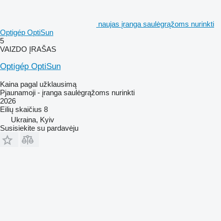
naujas įranga saulėgrąžoms nurinkti
Optigép OptiSun
5
VAIZDO ĮRAŠAS
Optigép OptiSun
Kaina pagal užklausimą
Pjaunamoji - įranga saulėgrąžoms nurinkti
2026
Eilių skaičius
8
Ukraina, Kyiv
Susisiekite su pardavėju