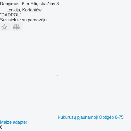
Dengimas
6 m
Eilių skaičius
8
Lenkija, Korfantów
"DADPOL"
Susisiekite su pardavėju
kukurūzų pjaunamoji Optigép 8-75
Maize adapter
6