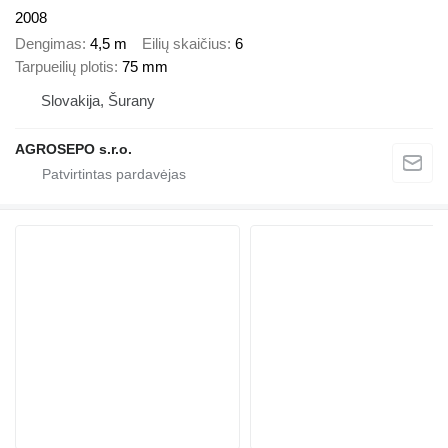
2008
Dengimas
4,5 m
Eilių skaičius
6
Tarpueilių plotis
75 mm
Slovakija, Šurany
AGROSEPO s.r.o.