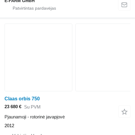
E-FARM GmbH
Claas orbis 750
23 680 €
Su PVM
Pjaunamoji - rotorinė javapjovė
2012