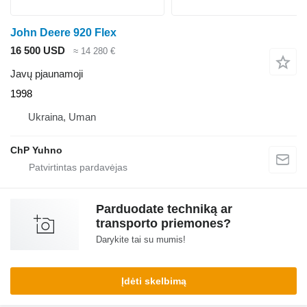
John Deere 920 Flex
16 500 USD
≈ 14 280 €
Javų pjaunamoji
1998
Ukraina, Uman
ChP Yuhno
Parduodate techniką ar
transporto priemones?
Darykite tai su mumis!
Įdėti skelbimą