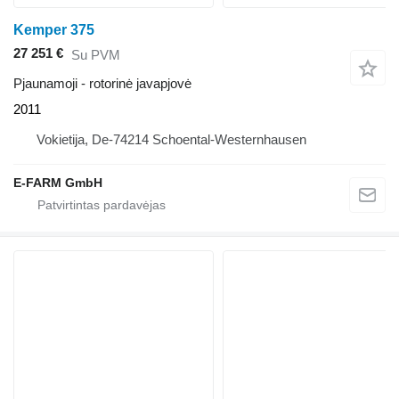
Kemper 375
27 251 €
Su PVM
Pjaunamoji - rotorinė javapjovė
2011
Vokietija, De-74214 Schoental-Westernhausen
E-FARM GmbH