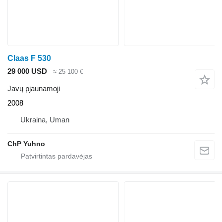
Claas F 530
29 000 USD
≈ 25 100 €
Javų pjaunamoji
2008
Ukraina, Uman
ChP Yuhno