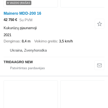
VAIZDO ĮRAŠAS
Mainero MDD-200 16
42 750 €
Su PVM
Kukurūzų pjaunamoji
2021
Dengimas
8,4 m
Veikimo greitis
3,5 km/h
Ukraina, Zvenyhorodka
TRIDAAGRO NEW