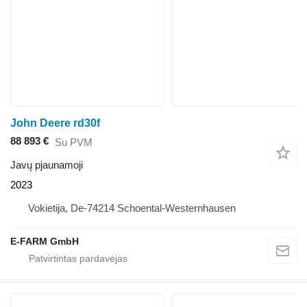
John Deere rd30f
88 893 €
Su PVM
Javų pjaunamoji
2023
Vokietija, De-74214 Schoental-Westernhausen
E-FARM GmbH