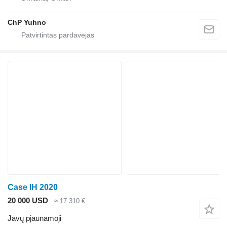
ChP Yuhno
Case IH 2020
20 000 USD
≈ 17 310 €
Javų pjaunamoji