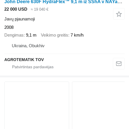
John Deere 630F HydraFlex™ 9,1 m iz SShA v NAYaVNOSTI!
22 000 USD
≈ 19 040 €
Javų pjaunamoji
2008
Dengimas
9,1 m
Veikimo greitis
7 km/h
Ukraina, Obukhiv
AGROTEMATIK TOV