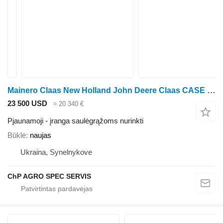
Mainero Claas New Holland John Deere Claas CASE Shablya SUNSPEED Mainero
23 500 USD
≈ 20 340 €
Pjaunamoji - įranga saulėgrąžoms nurinkti
Būklė
naujas
Ukraina, Synelnykove
ChP AGRO SPEC SERVIS