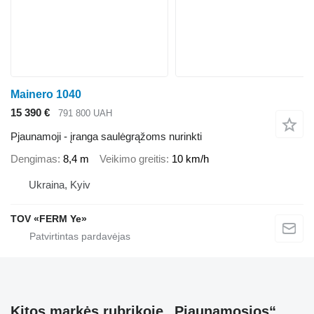
Mainero 1040
15 390 €
791 800 UAH
Pjaunamoji - įranga saulėgrąžoms nurinkti
Dengimas
8,4 m
Veikimo greitis
10 km/h
Ukraina, Kyiv
TOV «FERM Ye»
Kitos markės rubrikoje „Pjaunamosios“