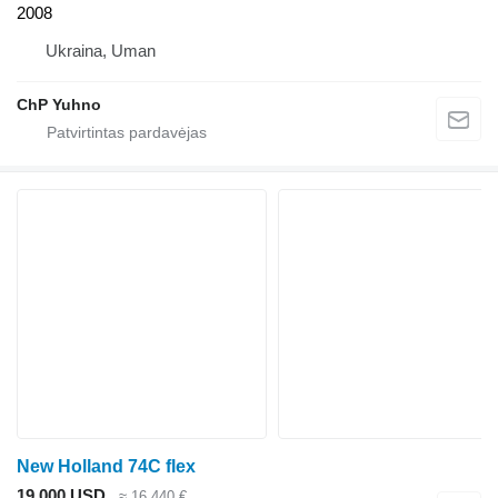
2008
Ukraina, Uman
ChP Yuhno
New Holland 74C flex
19 000 USD
≈ 16 440 €