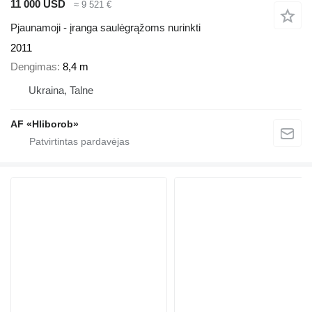
11 000 USD
≈ 9 521 €
Pjaunamoji - įranga saulėgrąžoms nurinkti
2011
Dengimas
8,4 m
Ukraina, Talne
AF «Hliborob»