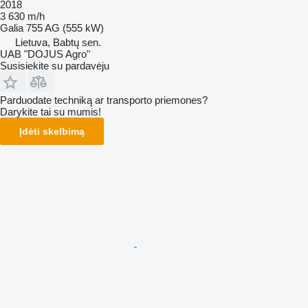
2018
3 630 m/h
Galia
755 AG (555 kW)
Lietuva, Babtų sen.
UAB "DOJUS Agro"
Susisiekite su pardavėju
Parduodate techniką ar transporto priemones?
Darykite tai su mumis!
Įdėti skelbimą