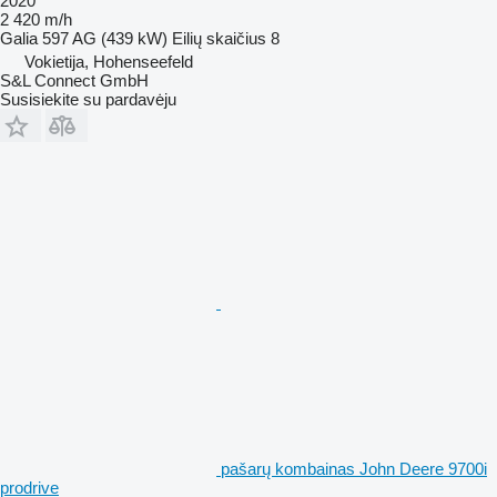
2020
2 420 m/h
Galia
597 AG (439 kW)
Eilių skaičius
8
Vokietija, Hohenseefeld
S&L Connect GmbH
Susisiekite su pardavėju
pašarų kombainas John Deere 9700i
prodrive