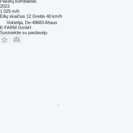
Pašarų kombainas
2023
1 025 m/h
Eilių skaičius
12
Greitis
40 km/h
Vokietija, De-48683 Ahaus
E-FARM GmbH
Susisiekite su pardavėju