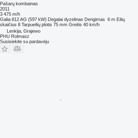
Pašarų kombainas
2011
3 475 m/h
Galia
812 AG (597 kW)
Degalai
dyzelinas
Dengimas
6 m
Eilių
skaičius
8
Tarpueilių plotis
75 mm
Greitis
40 km/h
Lenkija, Grajewo
PHU Rolmasz
Susisiekite su pardavėju