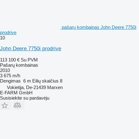
pašarų kombainas John Deere 7750i
prodrive
10
John Deere 7750i prodrive
113 100 €
Su PVM
Pašarų kombainas
2010
3 675 m/h
Dengimas
6 m
Eilių skaičius
8
Vokietija, De-21439 Marxen
E-FARM GmbH
Susisiekite su pardavėju