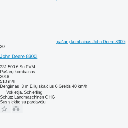
pašarų kombainas John Deere 8300i
20
John Deere 8300i
231 500 €
Su PVM
Pašarų kombainas
2018
910 m/h
Dengimas
3 m
Eilių skaičius
6
Greitis
40 km/h
Vokietija, Schierling
Schütz Landmaschinen OHG
Susisiekite su pardavėju