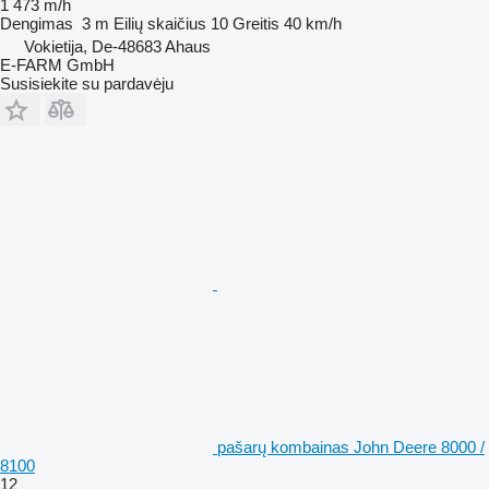
1 473 m/h
Dengimas
3 m
Eilių skaičius
10
Greitis
40 km/h
Vokietija, De-48683 Ahaus
E-FARM GmbH
Susisiekite su pardavėju
pašarų kombainas John Deere 8000 /
8100
12