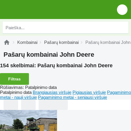
Kombainai
Pašarų kombainai
Pašarų kombainai John
Pašarų kombainai John Deere
154 skelbimai:
Pašarų kombainai John Deere
Filtras
Rūšiavimas
:
Patalpinimo data
Patalpinimo data
Brangiausias viršuje
Pigiausias viršuje
Pagaminimo
metai - nauji viršuje
Pagaminimo metai - seniausi viršuje