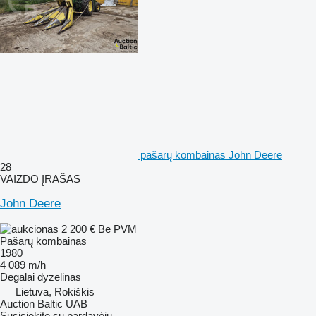
pašarų kombainas John Deere
28
VAIZDO ĮRAŠAS
John Deere
2 200 €
Be PVM
Pašarų kombainas
1980
4 089 m/h
Degalai
dyzelinas
Lietuva, Rokiškis
Auction Baltic UAB
Susisiekite su pardavėju