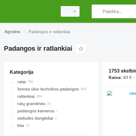
Agroline
Padangos ir ratlankiai
Padangos ir ratlankiai
1753 skelbi
Kategorija
Kaina:
83 € -
ratai
žemės ūkio technikos padangos
ratlankiai
padangos traktoriui
ratų grandinės
padangos priekabinei žemės ūkio
technikai
padangos kameros
vikšrai
stebulės dangteliai
padangos kombainui
kita
padangos miško technikai