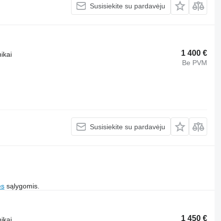
Susisiekite su pardavėju
1 400 €
ikai
Be PVM
Susisiekite su pardavėju
es
sąlygomis.
1 450 €
ikai