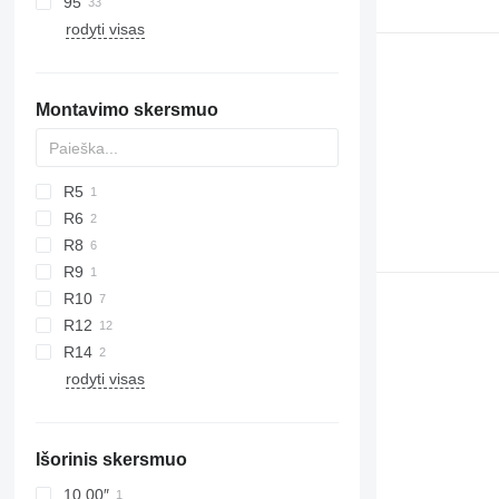
95
rodyti visas
Montavimo skersmuo
R5
R6
R8
R9
R10
R12
R14
rodyti visas
Išorinis skersmuo
10.00″