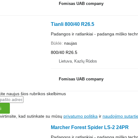
Fomisas UAB company
Tianli 800/40 R26.5
Padangos ir ratlankiai - padanga miško techn
Būklė
naujas
800/40 R26.5
Lietuva, Kazlų Rūdos
Fomisas UAB company
te naujus šios rubrikos skelbimus
i
irtinsite, kad sutinkate su mūsų
privatumo politika
ir
naudojimo sutarti
Marcher Forest Spider LS-2 24PR
Padangos ir ratlankiai - padanga miško techn