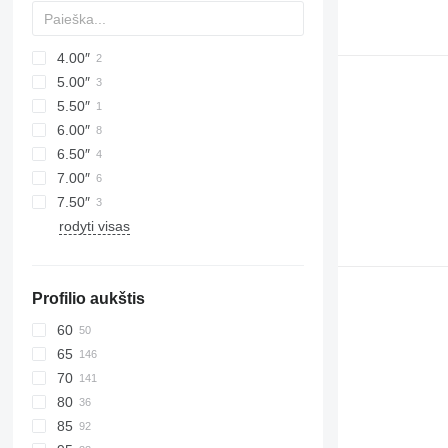
4.00″
5.00″
5.50″
6.00″
6.50″
7.00″
7.50″
rodyti visas
Profilio aukštis
60
65
70
80
85