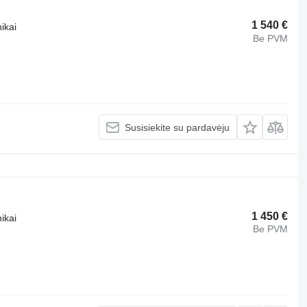
1 540 €
ikai
Be PVM
Susisiekite su pardavėju
1 450 €
ikai
Be PVM