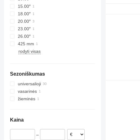
15.00″
18.00″
20.00″
23.00″
26.00″
425 mm
rodyti visas
Sezoniškumas
universalioji
vasarinės
žieminės
Kaina
–