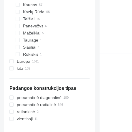
Kaunas
8210
Kazlų Rūda
8340
Telšiai
E-series
Panevėžys
Mažeikiai
Tauragė
Šiauliai
Rokiškis
Europa
kita
Vokietija
Danija
Ukraina
Lenkija
Padangos konstrukcijos tipas
Nyderlandai
Airija
pneumatinė diagonalinė
Norvegija
pneumatinė radialinė
Jungtinė Karalystė
ratlankinė
Švedija
vientisoji
rodyti visas