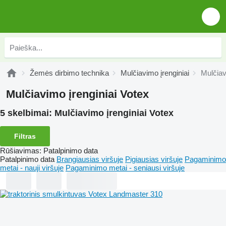
Žemės dirbimo technika
Mulčiavimo įrenginiai
Mulčiav
Mulčiavimo įrenginiai Votex
5 skelbimai:
Mulčiavimo įrenginiai Votex
Filtras
Rūšiavimas
:
Patalpinimo data
Patalpinimo data
Brangiausias viršuje
Pigiausias viršuje
Pagaminimo
metai - nauji viršuje
Pagaminimo metai - seniausi viršuje