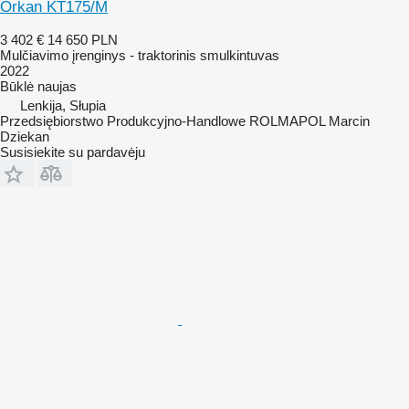
Orkan KT175/M
3 402 €
14 650 PLN
Mulčiavimo įrenginys - traktorinis smulkintuvas
2022
Būklė
naujas
Lenkija, Słupia
Przedsiębiorstwo Produkcyjno-Handlowe ROLMAPOL Marcin
Dziekan
Susisiekite su pardavėju