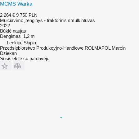
MCMS Warka
2 264 €
9 750 PLN
Mulčiavimo įrenginys - traktorinis smulkintuvas
2022
Būklė
naujas
Dengimas
1,2 m
Lenkija, Słupia
Przedsiębiorstwo Produkcyjno-Handlowe ROLMAPOL Marcin
Dziekan
Susisiekite su pardavėju