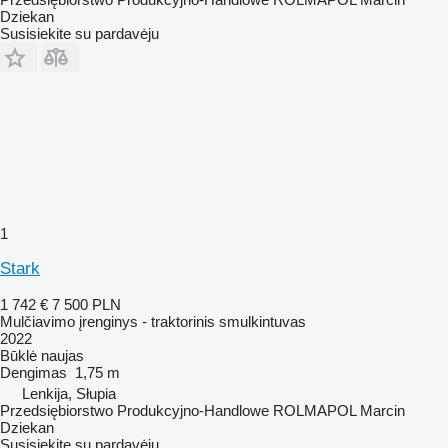
Dziekan
Susisiekite su pardavėju
1
Stark
1 742 €
7 500 PLN
Mulčiavimo įrenginys - traktorinis smulkintuvas
2022
Būklė
naujas
Dengimas
1,75 m
Lenkija, Słupia
Przedsiębiorstwo Produkcyjno-Handlowe ROLMAPOL Marcin
Dziekan
Susisiekite su pardavėju