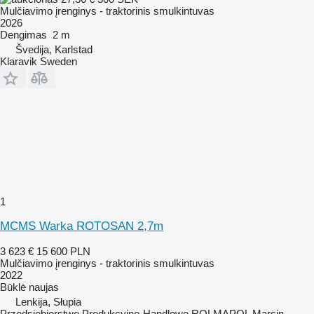
Mulčiavimo įrenginys - traktorinis smulkintuvas
2026
Dengimas
2 m
Švedija, Karlstad
Klaravik Sweden
1
MCMS Warka ROTOSAN 2,7m
3 623 €
15 600 PLN
Mulčiavimo įrenginys - traktorinis smulkintuvas
2022
Būklė
naujas
Lenkija, Słupia
Przedsiębiorstwo Produkcyjno-Handlowe ROLMAPOL Marcin