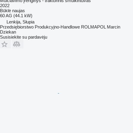
Mulčiavimo įrenginys - traktorinis smulkintuvas
2022
Būklė
naujas
60 AG (44.1 kW)
Lenkija, Słupia
Przedsiębiorstwo Produkcyjno-Handlowe ROLMAPOL Marcin
Dziekan
Susisiekite su pardavėju