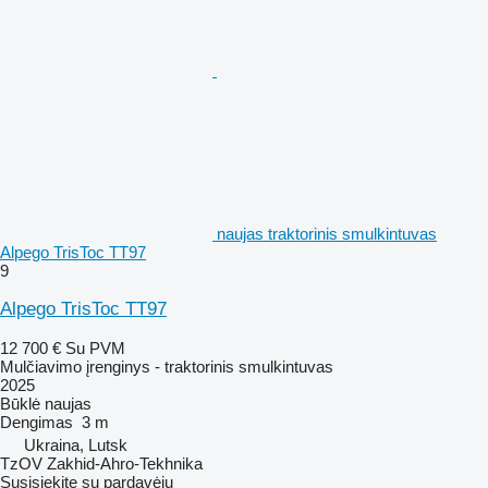
naujas traktorinis smulkintuvas
Alpego TrisToc TT97
9
Alpego TrisToc TT97
12 700 €
Su PVM
Mulčiavimo įrenginys - traktorinis smulkintuvas
2025
Būklė
naujas
Dengimas
3 m
Ukraina, Lutsk
TzOV Zakhid-Ahro-Tekhnika
Susisiekite su pardavėju