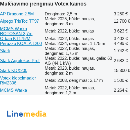
Mulčiavimo įrenginiai Votex kainos
AP Dragone 2.5M
Dengimas: 2,5 m
3 250 €
Metai: 2025, būklė: naujas,
Alpego TrisToc TT97
12 700 €
dengimas: 3 m
MCMS Warka
Metai: 2022, būklė: naujas
3 623 €
ROTOSAN 2,7m
Orkan KT175/M
Metai: 2022, būklė: naujas
3 402 €
Peruzzo KOALA 1200
Metai: 2024, dengimas: 1 175 m
4 499 €
Metai: 2022, būklė: naujas,
Stark
1 742 €
dengimas: 1,75 m
Metai: 2022, būklė: naujas, galia: 60
Stark Agrotekas Profi
2 682 €
AG (44.1 kW)
Metai: 2023, būklė: naujas,
Stark KDX200
15 300 €
dengimas: 2 m
Votex klepelmaaier
Metai: 2003, dengimas: 2,17 m
1 500 €
RM2306
Metai: 2022, būklė: naujas,
MCMS Warka
2 264 €
dengimas: 1,2 m