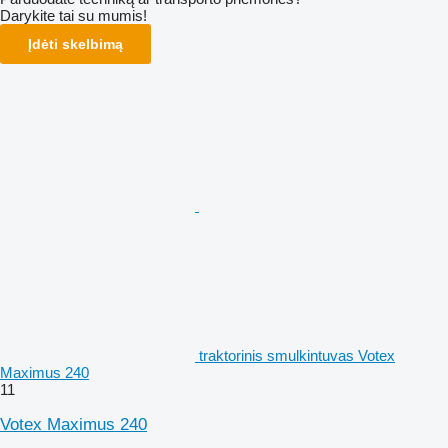
Darykite tai su mumis!
Įdėti skelbimą
traktorinis smulkintuvas Votex
Maximus 240
11
Votex Maximus 240