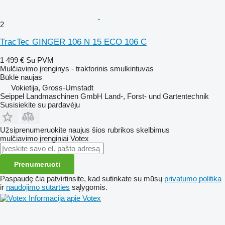
2
TracTec GINGER 106 N 15 ECO 106 C
1 499 €
Su PVM
Mulčiavimo įrenginys - traktorinis smulkintuvas
Būklė
naujas
Vokietija, Gross-Umstadt
Seippel Landmaschinen GmbH Land-, Forst- und Gartentechnik
Susisiekite su pardavėju
Užsiprenumeruokite naujus šios rubrikos skelbimus
mulčiavimo įrenginiai
Votex
Prenumeruoti
Paspaudę čia patvirtinsite, kad sutinkate su mūsų
privatumo politika
ir
naudojimo sutarties
sąlygomis.
Informacija apie Votex