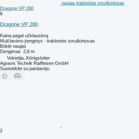
naujas traktorinis smulkintuvas
Dragone VP 280
6
Dragone VP 280
Kaina pagal užklausimą
Mulčiavimo įrenginys - traktorinis smulkintuvas
Būklė
naujas
Dengimas
2,8 m
Vokietija, Königslutter
Agravis Technik Raiffeisen GmbH
Susisiekite su pardavėju
2