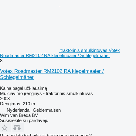
traktorinis smulkintuvas Votex
Roadmaster RM2102 RA klepelmaaier / Schlegelmäher
8
Votex Roadmaster RM2102 RA klepelmaaier /
Schlegelmäher
Kaina pagal užklausimą
Mulčiavimo įrenginys - traktorinis smulkintuvas
2008
Dengimas
210 m
Nyderlandai, Geldermalsen
Wim van Breda BV
Susisiekite su pardavėju
Parduodate techniką ar transporto priemones?