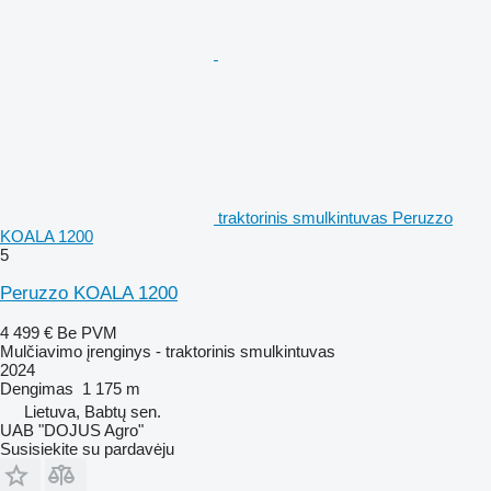
traktorinis smulkintuvas Peruzzo
KOALA 1200
5
Peruzzo KOALA 1200
4 499 €
Be PVM
Mulčiavimo įrenginys - traktorinis smulkintuvas
2024
Dengimas
1 175 m
Lietuva, Babtų sen.
UAB "DOJUS Agro"
Susisiekite su pardavėju