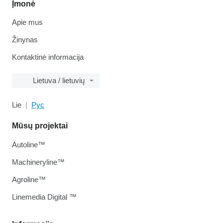
Įmonė
Apie mus
Žinynas
Kontaktinė informacija
Lietuva / lietuvių
Lie
Рус
Mūsų projektai
Autoline™
Machineryline™
Agroline™
Linemedia Digital ™