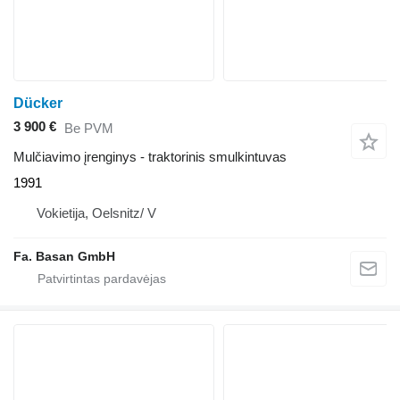
Dücker
3 900 €
Be PVM
Mulčiavimo įrenginys - traktorinis smulkintuvas
1991
Vokietija, Oelsnitz/ V
Fa. Basan GmbH