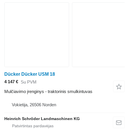
Dücker Dücker USM 18
4 147 €
Su PVM
Mulčiavimo įrenginys - traktorinis smulkintuvas
Vokietija, 26506 Norden
Heinrich Schröder Landmaschinen KG