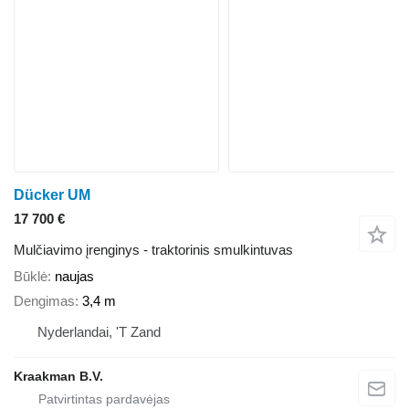
Dücker UM
17 700 €
Mulčiavimo įrenginys - traktorinis smulkintuvas
Būklė
naujas
Dengimas
3,4 m
Nyderlandai, 'T Zand
Kraakman B.V.