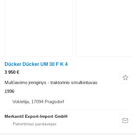
Dücker Dücker UM 30 F K 4
3 950 €
Mulčiavimo įrenginys - traktorinis smulkintuvas
1996
Vokietija, 17094 Pragsdorf
Merkantil Export-Import GmbH