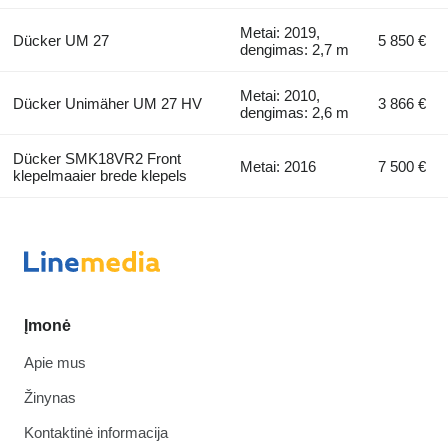
Metai: 2019,
Dücker UM 27
5 850 €
dengimas: 2,7 m
Metai: 2010,
Dücker Unimäher UM 27 HV
3 866 €
dengimas: 2,6 m
Dücker SMK18VR2 Front
Metai: 2016
7 500 €
klepelmaaier brede klepels
Įmonė
Apie mus
Žinynas
Kontaktinė informacija