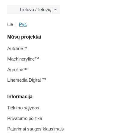
Lietuva / lietuvių
Lie
Рус
Mūsų projektai
Autoline™
Machineryline™
Agroline™
Linemedia Digital ™
Informacija
Tiekimo sąlygos
Privatumo politika
Patarimai saugos klausimais