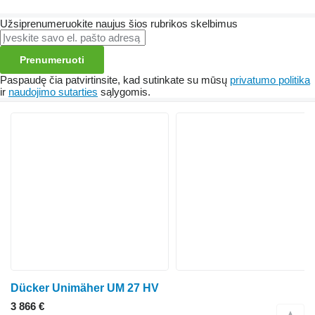
Užsiprenumeruokite naujus šios rubrikos skelbimus
Prenumeruoti
Paspaudę čia patvirtinsite, kad sutinkate su mūsų
privatumo politika
ir
naudojimo sutarties
sąlygomis.
Dücker Unimäher UM 27 HV
3 866 €