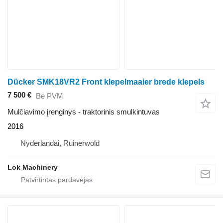
Dücker SMK18VR2 Front klepelmaaier brede klepels
7 500 €
Be PVM
Mulčiavimo įrenginys - traktorinis smulkintuvas
2016
Nyderlandai, Ruinerwold
Lok Machinery