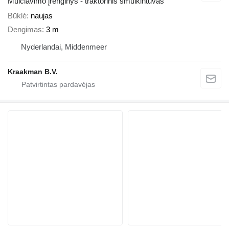
Mulčiavimo įrenginys - traktorinis smulkintuvas
Būklė
naujas
Dengimas
3 m
Nyderlandai, Middenmeer
Kraakman B.V.