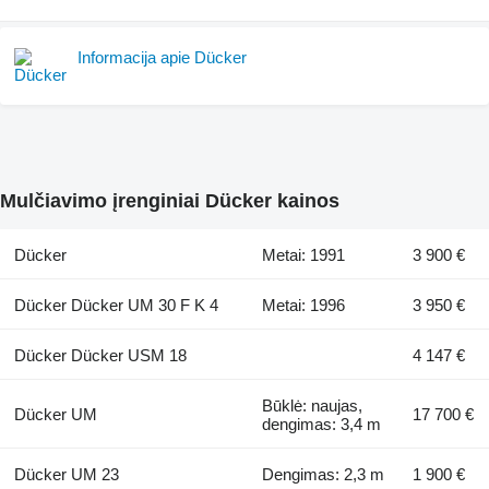
Informacija apie Dücker
Mulčiavimo įrenginiai Dücker kainos
Dücker
Metai: 1991
3 900 €
Dücker Dücker UM 30 F K 4
Metai: 1996
3 950 €
Dücker Dücker USM 18
4 147 €
Būklė: naujas,
Dücker UM
17 700 €
dengimas: 3,4 m
Dücker UM 23
Dengimas: 2,3 m
1 900 €