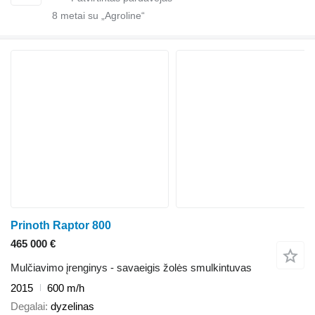
8
metai su „Agroline“
Prinoth Raptor 800
465 000 €
Mulčiavimo įrenginys - savaeigis žolės smulkintuvas
2015
600 m/h
Degalai
dyzelinas