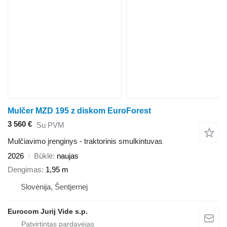
Mulčer MZD 195 z diskom EuroForest
3 560 €
Su PVM
Mulčiavimo įrenginys - traktorinis smulkintuvas
2026
Būklė
naujas
Dengimas
1,95 m
Slovėnija, Šentjernej
Eurocom Jurij Vide s.p.