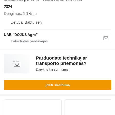
2024
Dengimas
1 175 m
Lietuva, Babtų sen.
UAB "DOJUS Agro"
Parduodate techniką ar
transporto priemones?
Darykite tai su mumis!
Įdėti skelbimą