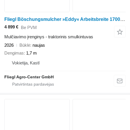
Fliegl Böschungsmulcher »Eddy« Arbeitsbreite 1700 mm
4 899 €
Be PVM
Mulčiavimo įrenginys - traktorinis smulkintuvas
2026
Būklė
naujas
Dengimas
1,7 m
Vokietija, Kastl
Fliegl Agro-Center GmbH