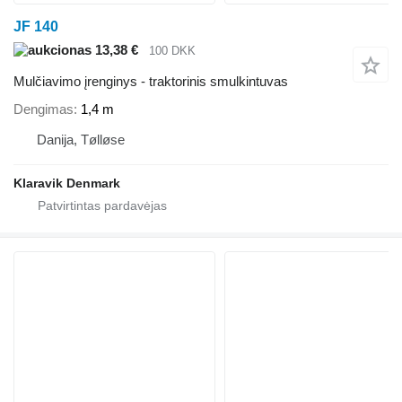
JF 140
13,38 €
100 DKK
Mulčiavimo įrenginys - traktorinis smulkintuvas
Dengimas
1,4 m
Danija, Tølløse
Klaravik Denmark