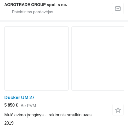
AGROTRADE GROUP spol. s r.o.
Dücker UM 27
5 850 €
Be PVM
Mulčiavimo įrenginys - traktorinis smulkintuvas
2019