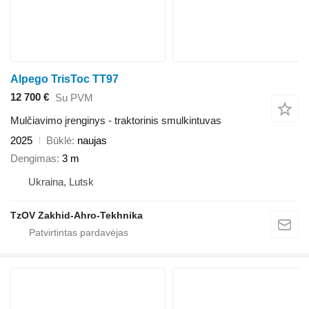
Alpego TrisToc TT97
12 700 €
Su PVM
Mulčiavimo įrenginys - traktorinis smulkintuvas
2025
Būklė
naujas
Dengimas
3 m
Ukraina, Lutsk
TzOV Zakhid-Ahro-Tekhnika