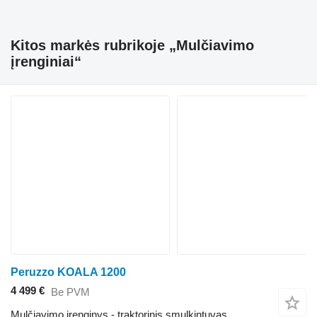
Kitos markės rubrikoje „Mulčiavimo
įrenginiai“
Peruzzo KOALA 1200
4 499 €
Be PVM
Mulčiavimo įrenginys - traktorinis smulkintuvas