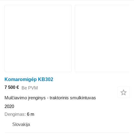
Komaromigép KB302
7 500 €
Be PVM
Mulčiavimo įrenginys - traktorinis smulkintuvas
2020
Dengimas
6 m
Slovakija