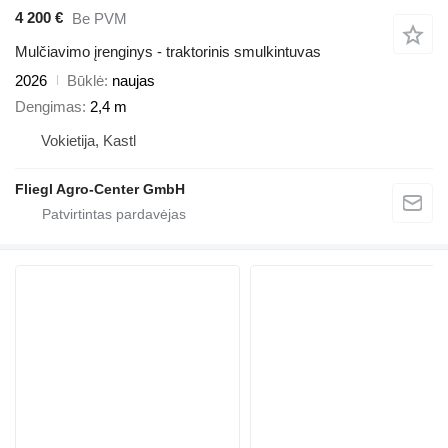
4 200 €
Be PVM
Mulčiavimo įrenginys - traktorinis smulkintuvas
2026
Būklė
naujas
Dengimas
2,4 m
Vokietija, Kastl
Fliegl Agro-Center GmbH