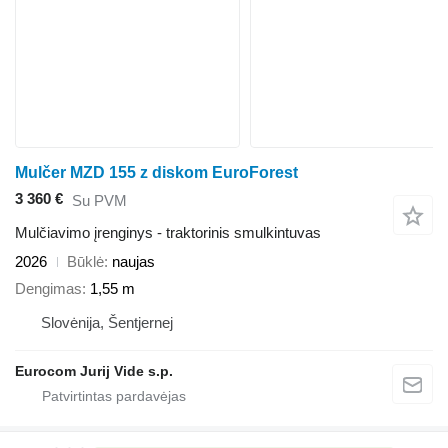
Mulčer MZD 155 z diskom EuroForest
3 360 €
Su PVM
Mulčiavimo įrenginys - traktorinis smulkintuvas
2026
Būklė
naujas
Dengimas
1,55 m
Slovėnija, Šentjernej
Eurocom Jurij Vide s.p.