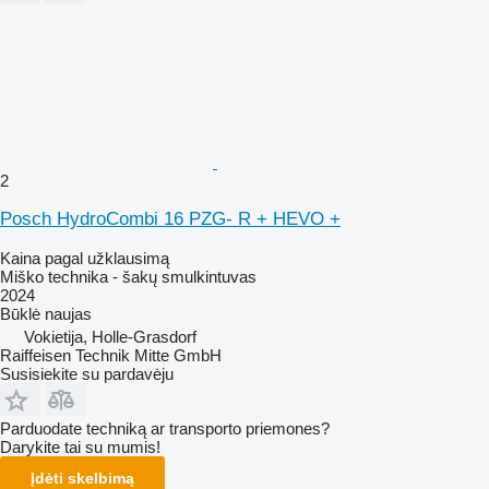
2
Posch HydroCombi 16 PZG- R + HEVO +
Kaina pagal užklausimą
Miško technika - šakų smulkintuvas
2024
Būklė
naujas
Vokietija, Holle-Grasdorf
Raiffeisen Technik Mitte GmbH
Susisiekite su pardavėju
Parduodate techniką ar transporto priemones?
Darykite tai su mumis!
Įdėti skelbimą