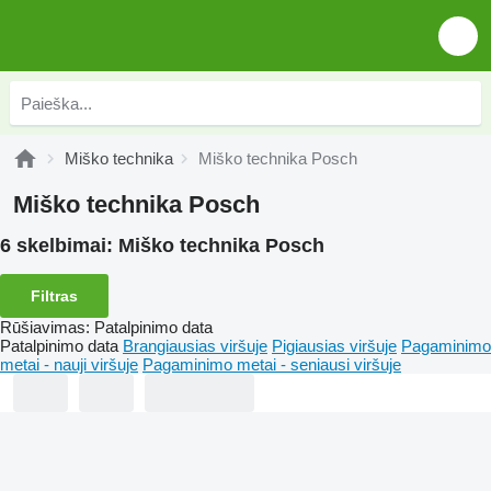
Miško technika
Miško technika Posch
Miško technika Posch
6 skelbimai:
Miško technika Posch
Filtras
Rūšiavimas
:
Patalpinimo data
Patalpinimo data
Brangiausias viršuje
Pigiausias viršuje
Pagaminimo
metai - nauji viršuje
Pagaminimo metai - seniausi viršuje