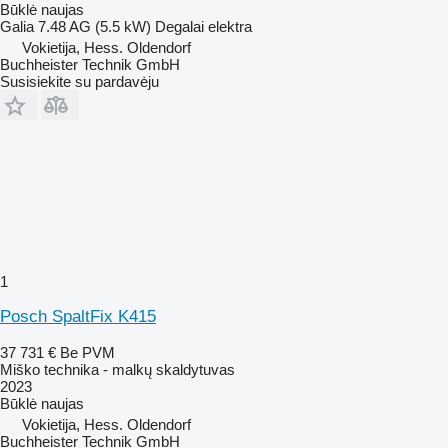
Būklė
naujas
Galia
7.48 AG (5.5 kW)
Degalai
elektra
Vokietija, Hess. Oldendorf
Buchheister Technik GmbH
Susisiekite su pardavėju
1
Posch SpaltFix K415
37 731 €
Be PVM
Miško technika - malkų skaldytuvas
2023
Būklė
naujas
Vokietija, Hess. Oldendorf
Buchheister Technik GmbH