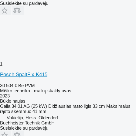
Susisiekite su pardavėju
1
Posch SpaltFix K415
30 504 €
Be PVM
Miško technika - malkų skaldytuvas
2023
Būklė
naujas
Galia
34.01 AG (25 kW)
Didžiausias rąsto ilgis
33 cm
Maksimalus
rąsto skersmuo
41 mm
Vokietija, Hess. Oldendorf
Buchheister Technik GmbH
Susisiekite su pardavėju