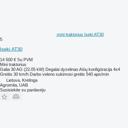
mini traktorius Iseki AT30
5
Iseki AT30
14 500 €
Su PVM
Mini traktorius
Galia
30 AG (22.05 kW)
Degalai
dyzelinas
Ašių konfigūracija
4x4
Greitis
30 km/h
Darbo veleno sukimosi greitis
540 aps/min
Lietuva, Kretinga
Agromita, UAB
Susisiekite su pardavėju