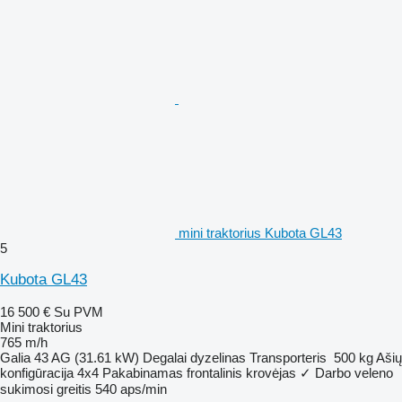
mini traktorius Kubota GL43
5
Kubota GL43
16 500 €
Su PVM
Mini traktorius
765 m/h
Galia
43 AG (31.61 kW)
Degalai
dyzelinas
Transporteris
500 kg
Ašių
konfigūracija
4x4
Pakabinamas frontalinis krovėjas
✓
Darbo veleno
sukimosi greitis
540 aps/min