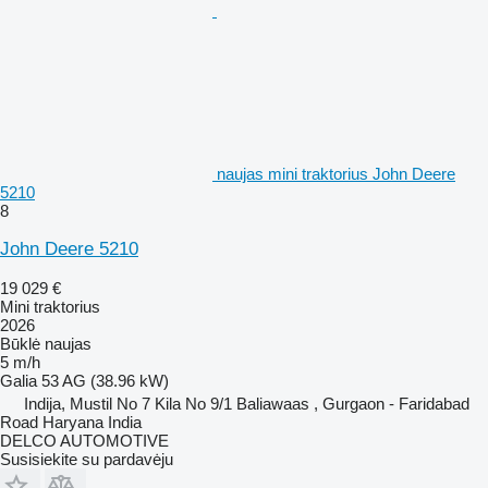
naujas mini traktorius John Deere
5210
8
John Deere 5210
19 029 €
Mini traktorius
2026
Būklė
naujas
5 m/h
Galia
53 AG (38.96 kW)
Indija, Mustil No 7 Kila No 9/1 Baliawaas , Gurgaon - Faridabad
Road Haryana India
DELCO AUTOMOTIVE
Susisiekite su pardavėju