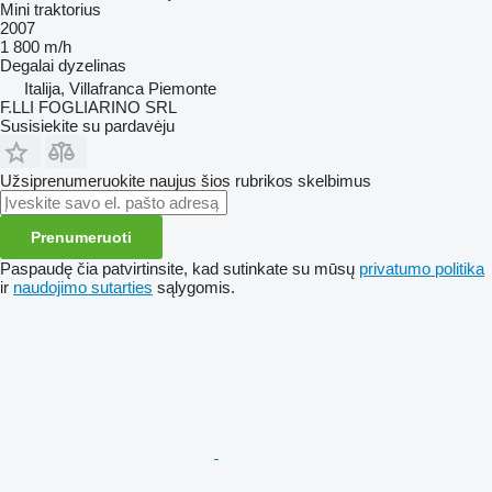
Mini traktorius
2007
1 800 m/h
Degalai
dyzelinas
Italija, Villafranca Piemonte
F.LLI FOGLIARINO SRL
Susisiekite su pardavėju
Užsiprenumeruokite naujus šios rubrikos skelbimus
Prenumeruoti
Paspaudę čia patvirtinsite, kad sutinkate su mūsų
privatumo politika
ir
naudojimo sutarties
sąlygomis.