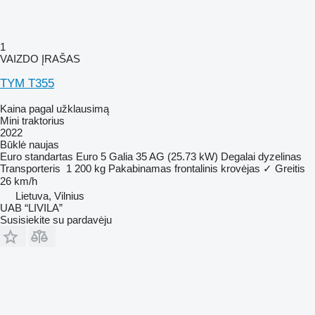
1
VAIZDO ĮRAŠAS
TYM T355
Kaina pagal užklausimą
Mini traktorius
2022
Būklė
naujas
Euro standartas
Euro 5
Galia
35 AG (25.73 kW)
Degalai
dyzelinas
Transporteris
1 200 kg
Pakabinamas frontalinis krovėjas
✓
Greitis
26 km/h
Lietuva, Vilnius
UAB “LIVILA”
Susisiekite su pardavėju