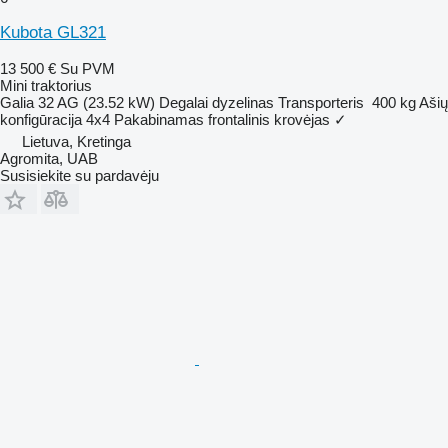
Kubota GL321
13 500 €
Su PVM
Mini traktorius
Galia
32 AG (23.52 kW)
Degalai
dyzelinas
Transporteris
400 kg
Ašių
konfigūracija
4x4
Pakabinamas frontalinis krovėjas
✓
Lietuva, Kretinga
Agromita, UAB
Susisiekite su pardavėju