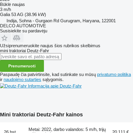
Būklė
naujas
3 m/h
Galia
53 AG (38.96 kW)
Indija, Sohna - Gurgaon Rd Gurugram, Haryana, 122001
DELCO AUTOMOTIVE
Susisiekite su pardavėju
Užsiprenumeruokite naujus šios rubrikos skelbimus
mini traktoriai
Deutz-Fahr
Prenumeruoti
Paspaudę čia patvirtinsite, kad sutinkate su mūsų
privatumo politika
ir
naudojimo sutarties
sąlygomis.
Informacija apie Deutz-Fahr
Mini traktoriai Deutz-Fahr kainos
Metai: 2022, darbo valandos: 5 m/h, trijų
26 hst
20 111 €