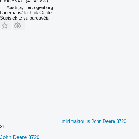
Galia
55 AG (40.43 kW)
Austrija, Herzogenburg
Lagerhaus/Technik Center
Susisiekite su pardavėju
mini traktorius John Deere 3720
31
John Deere 3720