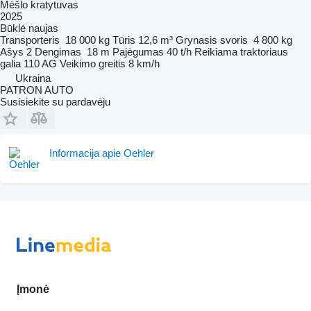
Mėšlo kratytuvas
2025
Būklė
naujas
Transporteris
18 000 kg
Tūris
12,6 m³
Grynasis svoris
4 800 kg
Ašys
2
Dengimas
18 m
Pajėgumas
40 t/h
Reikiama traktoriaus
galia
110 AG
Veikimo greitis
8 km/h
Ukraina
PATRON AUTO
Susisiekite su pardavėju
Informacija apie Oehler
Įmonė