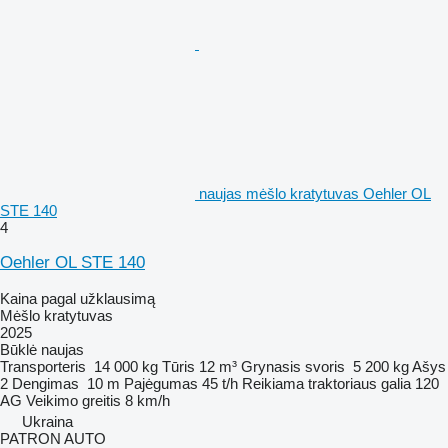
naujas mėšlo kratytuvas Oehler OL
STE 140
4
Oehler OL STE 140
Kaina pagal užklausimą
Mėšlo kratytuvas
2025
Būklė
naujas
Transporteris
14 000 kg
Tūris
12 m³
Grynasis svoris
5 200 kg
Ašys
2
Dengimas
10 m
Pajėgumas
45 t/h
Reikiama traktoriaus galia
120
AG
Veikimo greitis
8 km/h
Ukraina
PATRON AUTO