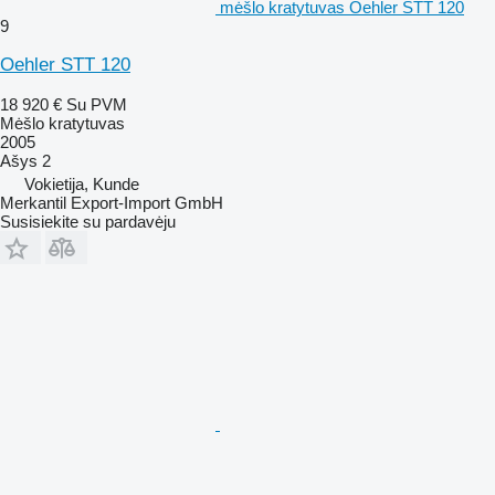
mėšlo kratytuvas Oehler STT 120
9
Oehler STT 120
18 920 €
Su PVM
Mėšlo kratytuvas
2005
Ašys
2
Vokietija, Kunde
Merkantil Export-Import GmbH
Susisiekite su pardavėju