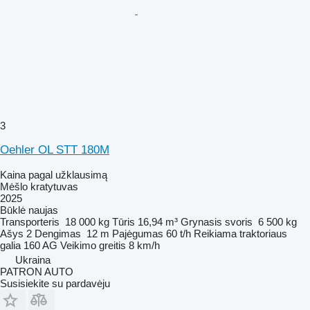
3
Oehler OL STT 180M
Kaina pagal užklausimą
Mėšlo kratytuvas
2025
Būklė
naujas
Transporteris
18 000 kg
Tūris
16,94 m³
Grynasis svoris
6 500 kg
Ašys
2
Dengimas
12 m
Pajėgumas
60 t/h
Reikiama traktoriaus
galia
160 AG
Veikimo greitis
8 km/h
Ukraina
PATRON AUTO
Susisiekite su pardavėju